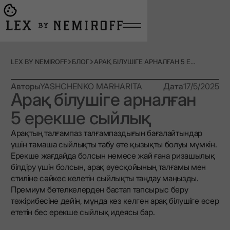
Open burger menu
Go to main page
LEX BY NEMIROFF
БЛОГ
АРАҚ БІЛУШІГЕ АРНАЛҒАН 5 ЕРЕКШЕ СЫЙЛЫҚ
Авторы
YASHCHENKO MARHARITA
Дата
17/5/2025
Арақ білушіге арналған
5 ерекше сыйлық
Арақтың талғампаз талғампаздығын бағалайтындар
үшін тамаша сыйлықты табу өте қызықты болуы мүмкін.
Ерекше жағдайда болсын немесе жай ғана ризашылық
білдіру үшін болсын, арақ әуесқойының талғамы мен
стиліне сәйкес келетін сыйлықты таңдау маңызды.
Премиум бөтелкелерден бастап тапсырыс беру
тәжірибесіне дейін, мұнда кез келген арақ білушіге әсер
ететін бес ерекше сыйлық идеясы бар.