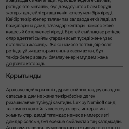
ретінде өте ыңғайлы, бұл дәмдеуіштер білім беруді
жоғары деңгейлі ортада көңіл көтерумен біріктіреді.
Кейбір тәжірибелер талғампаз залдарда өткізіледі, ал
басқаларына дәмді тағамдар жұптары немесе жеке
кәдесый бөтелкелері кіреді. Бірегей сыйлықтар ретінде
олар әдеттегі сыйлықтардан асып түседі және ұзақ
естеліктер жасайды. Жеке немесе топтың бір бөлігі
ретінде ұйымдастырылғанына қарамастан, бұл
тәжірибелер арақты бағалау өнерін мүлдем жаңа
деңгейге көтереді.
Қорытынды
Арақ әуесқойлары үшін дұрыс сыйлық таңдау олардың
сапасына, дәміне және тәжірибесіне деген
ризашылығын түсінуді қамтиды. Lex by Nemiroff сәнді
талғампаз коктейль аксессуарлары, интерактивті
жиынтықтар, дәмді тағамдар немесе иммерсивті
дәмдер болсын, бұл ерекше сыйлықтар таң қалдырады.
Араққұмарлардың құмарлықтарын стильде атап өтетін