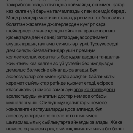
тәжірибесін жақсартып қана қоймайды, сонымен қатар
кез келген үй барына талғампаздық пен әсемдік береді.
Мөлдір мөлдір мартини стақандары мен тот баспайтын
болаттан жасалған джигерлерден күңгірт қара
шейкерлерге және қолдан ойылған араластырғыш
қасықтарға дейін сәнді заттардың ассортименті
алушылардың талғамы сияқты әртүрлі. Тұсаукесерді
дәм сияқты бағалайтындар үшін премиум
коллекторлық қораптағы бар құралдардың таңдалған
жиынтығы кез келген ас үй үстелін бес жұлдызды
демалыс бөлмесіне айналдыра алады. Бұл
аксессуарлар сонымен қатар арақпен байланысты
керемет сыйлықтар ретінде қызмет етеді, әсіресе
классикалық немесе заманауи
арақ коктейльдерін
араластыруды ұнататын достар немесе отбасы
мүшелері үшін. Стильді мұз қалыптары немесе
жекеленген астаушаларды қоса алғанда, бұл
аксессуарларды ерекшеленетін шынымен
шығармашылық сыйлықтарға айналдыра алады. Жеке
немесе ең жақсы арақ сыйлық жиынтығының бір бөлігі