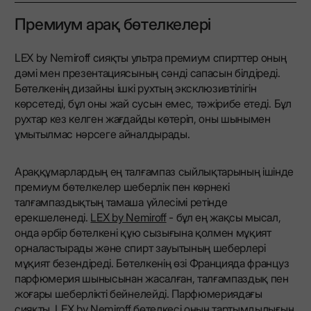
Премиум арақ бөтелкелері
LEX by Nemiroff сияқты ультра премиум спирттер оның
дәмі мен презентациясының сәнді сапасын білдіреді.
Бөтелкенің дизайны ішкі рухтың эксклюзивтілігін
көрсетеді, бұл оны жай сусын емес, тәжірибе етеді. Бұл
рухтар кез келген жағдайды көтеріп, оны шынымен
ұмытылмас нәрсеге айналдырады.
Араққұмарлардың ең талғампаз сыйлықтарының ішінде
премиум бөтелкелер шеберлік пен көрнекі
талғампаздықтың тамаша үйлесімі ретінде
ерекшеленеді.
LEX by Nemiroff
- бұл ең жақсы мысал,
онда әрбір бөтелкені құю сызығына қолмен мұқият
орналастырады және спирт зауытының шеберлері
мұқият безендіреді. Бөтелкенің өзі Францияда француз
парфюмерия шынысынан жасалған, талғампаздық пен
жоғары шеберлікті бейнелейді. Парфюмериядағы
сияқты, LEX by Nemiroff бөтелкесі оның тартымдылығын