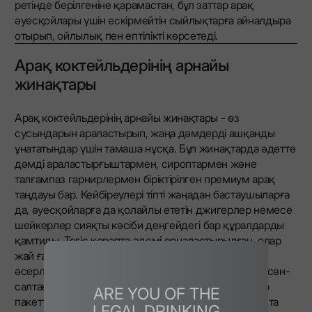
ретінде берілгеніне қарамастан, бұл заттар арақ
әуесқойлары үшін ескірмейтін сыйлықтарға айналдыра
отырып, ойлылық пен ептілікті көрсетеді.
Арақ коктейльдерінің арнайы
жинақтары
Арақ коктейльдерінің арнайы жинақтары - өз
сусындарын араластырып, жаңа дәмдерді ашқанды
ұнататындар үшін тамаша нұсқа. Бұл жинақтарда әдетте
дәмді араластырғыштармен, сироптармен және
талғампаз гарнирлермен біріктірілген премиум арақ
таңдауы бар. Кейбіреулері тіпті жаңадан бастаушыларға
да, әуесқойларға да қолайлы ететін джигерлер немесе
шейкерлер сияқты кәсіби деңгейдегі бар құралдарды
қамтиды. Тегіс қорапта әдемі орналастырылған, олар
жай ғана функционалды емес, олар көрнекі түрде
әсерлі. Арақ әуесқойларына сыйлық ретінде олар сән-
салтанатты, пайдалылықты және жекелендіруді бір
ARE YOU OF THE
пакетте біріктіреді. Үйде бар сапалы коктейльді қайта
LEGAL DRINKING