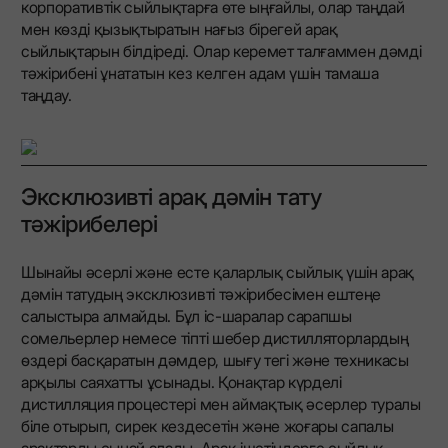
корпоративтік сыйлықтарға өте ыңғайлы, олар таңдай
мен көзді қызықтыратын нағыз бірегей арақ
сыйлықтарын білдіреді. Олар керемет талғаммен дәмді
тәжірибені ұнататын кез келген адам үшін тамаша
таңдау.
Эксклюзивті арақ дәмін тату
тәжірибелері
Шынайы әсерлі және есте қаларлық сыйлық үшін арақ
дәмін татудың эксклюзивті тәжірибесімен ештеңе
салыстыра алмайды. Бұл іс-шаралар сарапшы
сомельерлер немесе тіпті шебер дистилляторлардың
өздері басқаратын дәмдер, шығу тегі және техникасы
арқылы саяхатты ұсынады. Қонақтар күрделі
дистилляция процестері мен аймақтық әсерлер туралы
біле отырып, сирек кездесетін және жоғары сапалы
арақтарды сынай алады. Арақ ішетіндерге сыйлық