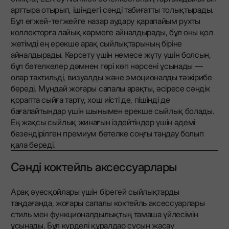
арттыра отырып, ішіндегі сәнді табиғатты толықтырады.
Бұл егжей-тегжейге назар аудару қарапайым рухты
коллекторға лайық көрмеге айналдырады, бұл оны қол
жетімді ең ерекше арақ сыйлықтарының біріне
айналдырады. Көрсету үшін немесе жұту үшін болсын,
бұл бөтелкелер дәмнен гөрі көп нәрсені ұсынады —
олар тактильді, визуалды және эмоционалды тәжірибе
береді. Мұндай жоғары сапалы арақты, әсіресе сәндік
қорапта сыйға тарту, хош иісті де, пішінді де
бағалайтындар үшін шынымен ерекше сыйлық болады.
Ең жақсы сыйлық жинағын іздейтіндер үшін әдемі
безендірілген премиум бөтелке соңғы таңдау болып
қала береді.
Сәнді коктейль аксессуарлары
Арақ әуесқойлары үшін бірегей сыйлықтарды
таңдағанда, жоғары сапалы коктейль аксессуарлары
стиль мен функционалдылықтың тамаша үйлесімін
ұсынады. Бұл күрделі құралдар сусын жасау