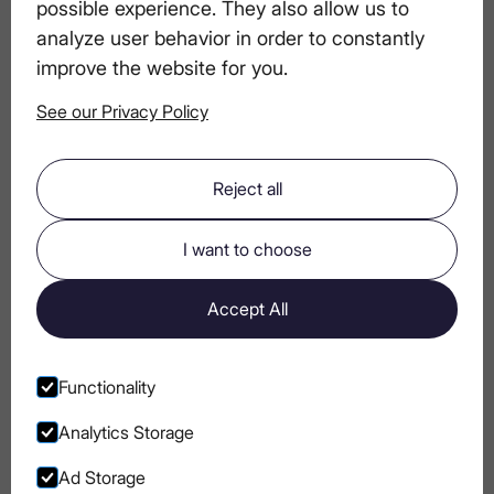
possible experience. They also allow us to
Миксердің негізгі элементтері:
analyze user behavior in order to constantly
газдалған суларды, газдалған
improve the website for you.
сусындарды және тониктерді
салыстыру
See our Privacy Policy
Сұйық люкс: ұсынған LEX by Nemiroff
Reject all
стақандағы талғампаздықты қалай
анықтайды
I want to choose
Accept All
Тосттарды дайындау бойынша
кеңестер: қалай тамаша тост жасауға
болады
Functionality
Analytics Storage
Ad Storage