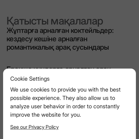
Қатысты мақалалар
Жұптарға арналған коктейльдер:
кездесу кешіне арналған
романтикалық арақ сусындары
Ерекше күндерге арналған арақ
коктейльдері: туған күндер, үйлену
Cookie Settings
тойлары және т.б
We use cookies to provide you with the best
possible experience. They also allow us to
analyze user behavior in order to constantly
Шатыр үстіндегі жиын: Қалада еш
improve the website for you.
қиындықсыз түнді қалай
ұйымдастыру
See our Privacy Policy