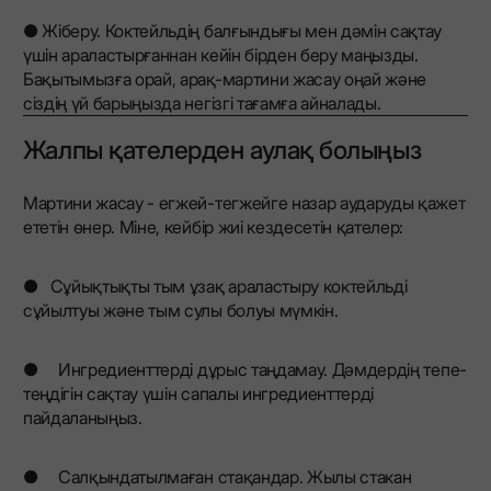
● Жіберу. Коктейльдің балғындығы мен дәмін сақтау
үшін араластырғаннан кейін бірден беру маңызды.
Бақытымызға орай, арақ-мартини жасау оңай және
сіздің үй барыңызда негізгі тағамға айналады.
Жалпы қателерден аулақ болыңыз
Мартини жасау - егжей-тегжейге назар аударуды қажет
ететін өнер. Міне, кейбір жиі кездесетін қателер:
● Сұйықтықты тым ұзақ араластыру коктейльді
сұйылтуы және тым сулы болуы мүмкін.
● Ингредиенттерді дұрыс таңдамау. Дәмдердің тепе-
теңдігін сақтау үшін сапалы ингредиенттерді
пайдаланыңыз.
● Салқындатылмаған стақандар. Жылы стакан