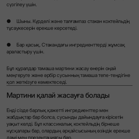
сүзгілеу үшін.
● Шыны. Күрделі және талғампаз стакан коктейльдің
тұсаукесерін ерекше көрсетеді.
● Бар қасық. Стакандағы ингредиенттерді жұмсақ
араластыру үшін.
Бұл құралдар тамаша мартини жасау өнерін оңай
меңгеруге және әрбір сусынның тамаша тепе-теңдігіне
қол жеткізуге көмектеседі.
Мартини қалай жасауға болады
Енді сізде барлық қажетті ингредиенттер мен
жабдықтар бар болса, сусынды дайындауға кірісетін
уақыт келді. Бұл классикалық коктейльдің бірнеше
нұсқалары бар, олардың әрқайсысының өзіндік ерекше
дәмі мен презентациясы бар.