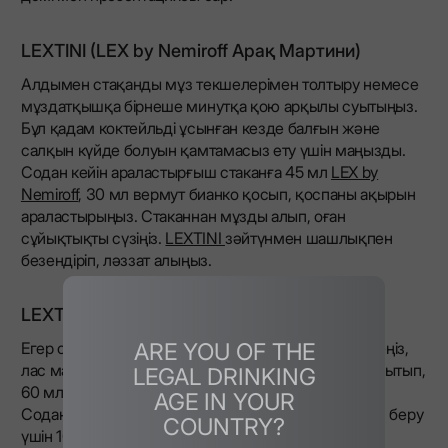
LEXTINI (LEX by Nemiroff Арақ Мартини)
Алдымен стақанды мұз текшелерімен толтыру немесе
мұздатқышқа бірнеше минутқа қою арқылы суытыңыз.
Бұл қадам коктейльді ұсынған кезде балғын және
салқын күйде болуын қамтамасыз ету үшін маңызды.
Содан кейін араластырғыш стаканға 45 мл
LEX by
Nemiroff
, 30 мл вермут бианко қосып, қоспаны ақырын
араластырыңыз. Стаканнан мұзды алып, оған
сұйықтықты сүзіңіз.
LEXTINI
зәйтүнмен шашлықпен
безендіріп, ләззат алыңыз.
LEXTINI (лас нұсқасы)
ARE YOU OF THE
Егер сіз неғұрлым қарқынды дәм опциясын іздесеңіз,
лас мартини сізге арналған. Алдымен стақанды суытып,
LEGAL DRINKING
60 мл LEX by Nemiroff 10 мл вермутпен біріктіріңіз.
AGE IN YOUR
Содан кейін коктейльге бай және аздап тұзды дәм беру
COUNTRY?
үшін 10-15 мл зәйтүн тұзды ерітіндісін қосыңыз.