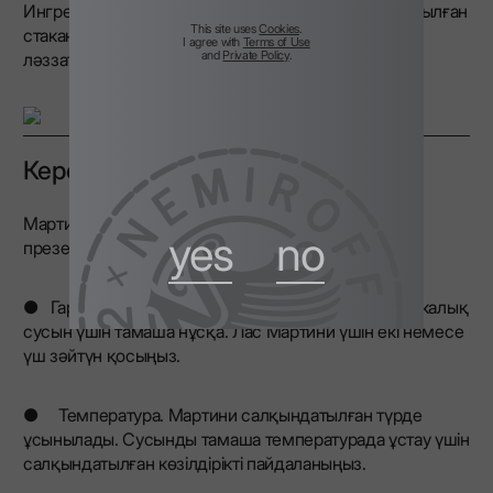
Ингредиенттерді араластырыңыз және салқындатылған
This site uses
Cookies
.
стаканға сүзіңіз. Коктейльді зәйтүнмен безендіріп,
I agree with
Terms of Use
and
Private Policy
.
ләззат алыңыз.
Керемет гарнир
Мартини арағын ұсынуға келетін болсақ, тамаша
yes
no
презентация маңызды:
● Гарнир. Зәйтүн немесе лимон қабығы - классикалық
сусын үшін тамаша нұсқа. Лас Мартини үшін екі немесе
үш зәйтүн қосыңыз.
● Температура. Мартини салқындатылған түрде
ұсынылады. Сусынды тамаша температурада ұстау үшін
салқындатылған көзілдірікті пайдаланыңыз.