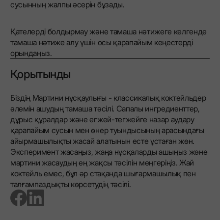
сусынның жалпы әсерін бұзады.
Қателерді болдырмау және тамаша нәтижеге келгенде
тамаша нәтиже алу үшін осы қарапайым кеңестерді
орындаңыз.
Қорытынды
Біздің Мартини нұсқаулығы - классикалық коктейльдер
әлемін ашудың тамаша тәсілі. Сапалы ингредиенттер,
дұрыс құралдар және егжей-тегжейге назар аудару
қарапайым сусын мен өнер туындысының арасындағы
айырмашылықты жасай алатынын есте ұстаған жөн.
Эксперимент жасаңыз, жаңа нұсқаларды ашыңыз және
мартини жасаудың ең жақсы тәсілін меңгеріңіз. Жай
коктейль емес, бұл әр стақанда шығармашылық пен
талғампаздықты көрсетудің тәсілі.
go to facebook page
go to linkedin page