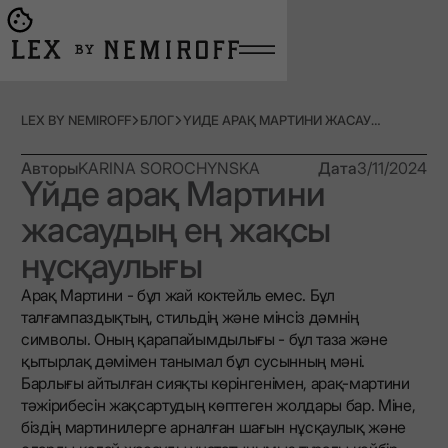
Open burger menu
Go to main page
LEX BY NEMIROFF
БЛОГ
ҮЙДЕ АРАҚ МАРТИНИ ЖАСАУДЫҢ ЕҢ ЖАҚСЫ НҰСҚАУЛЫҒЫ
Авторы
KARINA SOROCHYNSKA
Дата
3/11/2024
Үйде арақ Мартини
жасаудың ең жақсы
нұсқаулығы
Арақ Мартини - бұл жай коктейль емес. Бұл
талғампаздықтың, стильдің және мінсіз дәмнің
символы. Оның қарапайымдылығы - бұл таза және
қытырлақ дәмімен танымал бұл сусынның мәні.
Барлығы айтылған сияқты көрінгенімен, арақ-мартини
тәжірибесін жақсартудың көптеген жолдары бар. Міне,
біздің мартинилерге арналған шағын нұсқаулық және