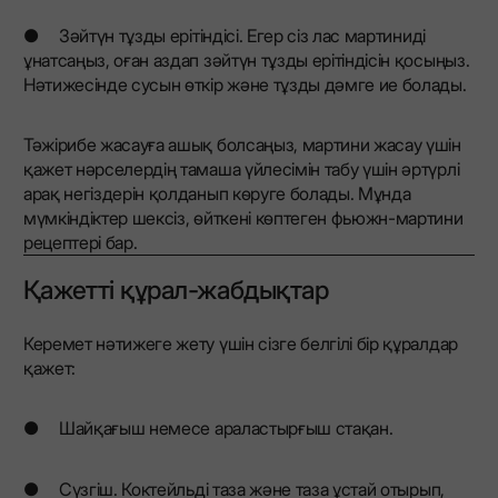
● Зәйтүн тұзды ерітіндісі. Егер сіз лас мартиниді
ұнатсаңыз, оған аздап зәйтүн тұзды ерітіндісін қосыңыз.
Нәтижесінде сусын өткір және тұзды дәмге ие болады.
Тәжірибе жасауға ашық болсаңыз, мартини жасау үшін
қажет нәрселердің тамаша үйлесімін табу үшін әртүрлі
арақ негіздерін қолданып көруге болады. Мұнда
мүмкіндіктер шексіз, өйткені көптеген фьюжн-мартини
рецептері бар.
Қажетті құрал-жабдықтар
Керемет нәтижеге жету үшін сізге белгілі бір құралдар
қажет:
● Шайқағыш немесе араластырғыш стақан.
● Сүзгіш. Коктейльді таза және таза ұстай отырып,