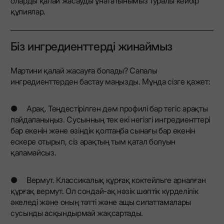
оларды қалай жасауды ұнататынымыз туралы кейбір
құпиялар.
Біз ингредиенттерді жинаймыз
Мартини қалай жасауға болады? Сапалы
ингредиенттерден бастау маңызды. Мұнда сізге қажет:
● Арақ. Теңдестірілген дәм профилі бар тегіс арақты
пайдаланыңыз. Сусынның тек екі негізгі ингредиенттері
бар екенін және өзіндік қолтаңба сынағы бар екенін
ескере отырып, сіз арақтың тым қатал болуын
қаламайсыз.
● Вермут. Классикалық құрғақ коктейльге арналған
құрғақ вермут. Ол сондай-ақ нәзік шөптік күрделілік
әкеледі және оның тәтті және ащы сипаттамалары
сусынды асқындырмай жақсартады.