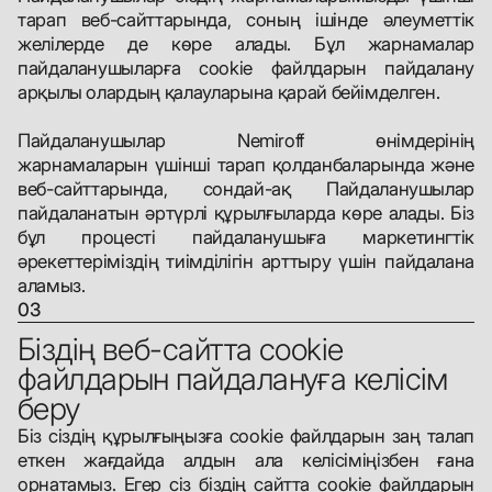
тарап веб-сайттарында, соның ішінде әлеуметтік
желілерде де көре алады. Бұл жарнамалар
пайдаланушыларға cookie файлдарын пайдалану
арқылы олардың қалауларына қарай бейімделген.
Пайдаланушылар Nemiroff өнімдерінің
жарнамаларын үшінші тарап қолданбаларында және
веб-сайттарында, сондай-ақ Пайдаланушылар
пайдаланатын әртүрлі құрылғыларда көре алады. Біз
бұл процесті пайдаланушыға маркетингтік
әрекеттеріміздің тиімділігін арттыру үшін пайдалана
аламыз.
03
Біздің веб-сайтта cookie
файлдарын пайдалануға келісім
беру
Біз сіздің құрылғыңызға cookie файлдарын заң талап
еткен жағдайда алдын ала келісіміңізбен ғана
орнатамыз. Егер сіз біздің сайтта cookie файлдарын