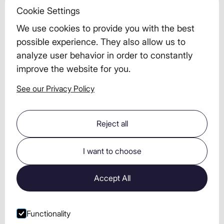
cookie файлдарына келісім бермеуді немесе
Cookie Settings
блоктауды таңдасаңыз, веб-сайттың кейбір
аспектілері дұрыс жұмыс істемеуі мүмкін және сіз
We use cookies to provide you with the best
веб-сайттағы ақпараттың барлығына немесе бір
possible experience. They also allow us to
бөлігіне қол жеткізе алмауыңыз мүмкін.
analyze user behavior in order to constantly
improve the website for you.
06
Біз туралы ақпарат
See our Privacy Policy
ЖАУАПКЕРШІЛІГІ ШЕКТЕУЛІ СЕРІКТЕСТІК "ЛВН
ЛИМИТЕД" - 21050, Украина, 21050, Винница облысы,
Винница қаласы, Миколий Оводов көшесі, 38 ғимарат
Reject all
- коды ЕДРПОУ 39195903. Cookie файлдарын
пайдалану туралы сұрақтарыңыз, пікірлеріңіз немесе
I want to choose
алаңдаушылықтарыңыз болса, бізге хабарласыңыз:
info@nemiroff.pro
Accept All
Functionality