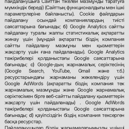
пайдаланушыға Сайттан тікелей мазмұнды таратуға
мүмкіндік береді) (Сайттың функционалдығы мен ішкі
параметрлеріне байланысты). Cookie файлдарын
пайдалану осындай компаниялардың тиісті
саясаттарына бағынады;
б)
Google Analytics сайтты
пайдалану туралы жалпы статистикалық ақпаратты
жинау үшін (мұндай ақпаратты біздің компания
сайтты пайдалану мазмұны мен қызметтерін
жақсарту үшін ғана пайдаланады). Google Analytics
тәжірибелері қолданыстағы Google саясаттарына
бағынады;
c)
Google-дың жарнамалық серіктесінің
(Google Search, YouTube, Gmail және т.б.)
ресурстарындағы жарнаманы жекелендіру үшін
Google AdWords (ақпаратты біздің компания тек
жарнамалық мазмұнды және Google жарнамалық
серіктесімен бірге веб-сайтты пайдалану қызметтерін
жақсарту үшін пайдаланады) . Google AdWords
тәжірибелері қолданыстағы Google саясаттарына
бағынады;
d)
қауіпсіздігін біздің компания тексерген
басқа ресурстар.
Пайдаланушылар біздің жарнамаларымызды үшінші