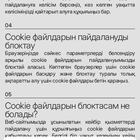
пайдалануға келісім берсеңіз, кез келген уақытта
келісіміңізді қайтарып алуға құқығыңыз бар.
04
Cookie файлдарын пайдалануды
блоктау
Браузеріңізде сәйкес параметрлерді белсендіру
арқылы cookie файлдарын пайдалануымызды
блоктай аласыз. Көптеген браузерлер үшін cookie
файлдарын басқару және блоктау туралы толық
ақпаратты алу үшін cookie файлдары бетін қараңыз.
05
Cookie файлдарын блоктасам не
болады?
Веб-сайтымызда ұсынылатын кейбір қызметтерді
пайдалану үшін құрылғыңыз cookie файлдарын
қабылдауы керек. Белгілі бір уақыт кезеңінен кейін