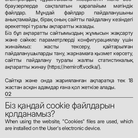
браузерлерде сақталатын қарапайым мәтіндік
файлдар. Мұндай файлдар пайдаланушыны
анықтамайды, бірақ оның сайтты пайдалану кезіндегі
әрекеттері туралы ақпаратты жазады.
Біз бұл ақпаратты сайтымыздың жұмысын жақсарту
және сәйкес параметрлерді конфигурациялау үшін
жинаймыз: жасты тексеру, қайтарылған
пайдаланушыларды тану, жарнамаға қызмет көрсету,
сайтты пайдалану туралы жалпы статистикалық
ақпаратты жинау (https://nemiroff.vodka/).
Сайтқа және онда жарияланған ақпаратқа тек 18
жастан асқан адамдар ғана қол жеткізе алады.
02
Біз қандай cookie файлдарын
қолданамыз?
When using the website, "Cookies" files are used, which
are installed on the User's electronic device.