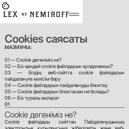
Open burger menu
Go to main page
Cookies саясаты
МАЗМҰНЫ::
01 — Cookie дегеніміз не?
02 — Біз қандай cookie файлдарын қолданамыз?
03 — Біздің веб-сайтта cookie файлдарын
пайдалануға келісім беру
04 — Cookie файлдарын пайдалануды блоктау
05 — Cookie файлдарын блоктасам не болады?
06 — Біз туралы ақпарат
01
Cookie дегеніміз не?
Cookie файлдары сайттан Пайдаланушының
электрондық құрылғысына жіберілетін және веб-