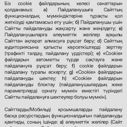
Біз cookie файлдарының келесі санаттарын
қолданамыз:
а)
Пайдаланушыға Сайттың
функционалдық мүмкіндіктеріне тұрақты қол
жеткізуді қамтамасыз ету үшін;
б)
Пайдаланушы үшін
Сайтты пайдалануды жақсарту және жеңілдету;
в)
Пайдаланушыларға әлеуметтік желілер арқылы
Сайттан ақпарат алмасуға рұқсат беру;
d)
Сайттың
аудиториясына қатысты көрсеткіштерді зерттеу
(трафикті талдау, пайдалану үрдістері);
e)
«Cookie»
файлдарын автоматты түрде сақтауға және
пайдалануға рұқсат беру;
f)
cookie файлдарын
пайдалану туралы ескерту;
g)
«Cookie» файлдарын
пайдалануды шектеу;
h)
«Cookie» файлдарын
пайдалануды блоктау (пайдаланушылардың жеке
параметрлерді орнату мүмкін еместігі түріндегі
Сайтты пайдалануға шектеулер болуы мүмкін).
Сайттарды/Мобильді қосымшаларды пайдалану
басқа ресурстардың функционалдығын пайдалануды
қамтиды, соның ішінде:
а)
әлеуметтік желілер (Сайт