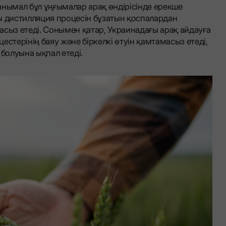
анымал бұл ұңғымалар арақ өндірісінде ерекше
ы дистилляция процесін бұзатын қоспалардан
асыз етеді. Сонымен қатар, Украинадағы арақ айдауға
стерінің баяу және біркелкі өтуін қамтамасыз етеді,
 болуына ықпал етеді.