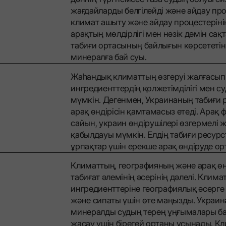
жағдайларды белгілейді және айдау про
климат ашыту және айдау процестерінің
арақтың мөлдірлігі мен нәзік дәмін сақ
табиғи ортасының байлығын көрсететін 
минералға бай суы.
Жаһандық климаттың өзгеруі жалғасып ж
ингредиенттердің қолжетімділігі мен 
мүмкін. Дегенмен, Украинаның табиғи
арақ өндірісін қамтамасыз етеді. Арақ
сайын, украин өндірушілері өзгермелі 
қабылдауы мүмкін. Елдің табиғи ресурс
ұрпақтар үшін ерекше арақ өндіруде ор
Климаттың, географияның және арақ өн
табиғат әлемінің әсерінің дәлелі. Клима
ингредиенттеріне географиялық әсерге 
және сипаты үшін өте маңызды. Украин
минералды судың терең ұңғымалары бар
жасау үшін бірегей ортаны ұсынады. К