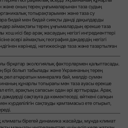
ен және оның терең ұңғымаларынан таза судың
 органикалық топырақтарымен және таза су
ара бидай мен бидай сияқты дәнді дақылдарды
әндер аймақтағы терең ұңғымалардың ерекше таза
 хош иісі бар арақ жасаудың негізгі ингредиенттері
іне әсері аймақтық география дәндердің негізгі
дігінен көрінеді, нәтижесінде таза және тазартылған
ғы бірқатар экологиялық факторлармен қалыптасады.
 бірі болып табылады және Украинаның терең
қ рөл атқаратын минералға бай, мөлдір сумен
аинаның құнарлы топырағы мен таза ауасы ерекше
ал етіп, арақтың сапасын одан әрі арттырады. Арақ
к дәмдерді сақтауға да көмектеседі, өйткені салқын
ен күрделілігін сақтауды қамтамасыз ете отырып,
реді.
қ климаты бірегей динамика жасайды, мұнда климат
ияқты маңызды ингредиенттер үшін өсіп келе жатқан