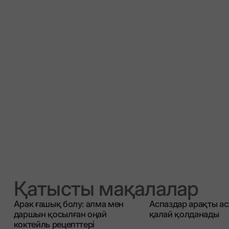
Қатысты мақалалар
Арак ғашық болу: алма мен
Аспаздар арақты а
даршын қосылған оңай
қалай қолданады
коктейль рецепттері