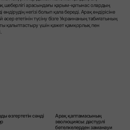
ақ шеберлігі арасындағы қарым-қатынас олардың
 өндірудің негізі болып қала береді. Арақ өндірісіне
 әсер ететінін түсіну бізге Украинаның табиғатының
хты қалыптастыру үшін қажет қамқорлық пен
.
ды өзгертетін сәнді
Арақ қаптамасының
ер
эволюциясы: дәстүрлі
бөтелкелерден заманауи