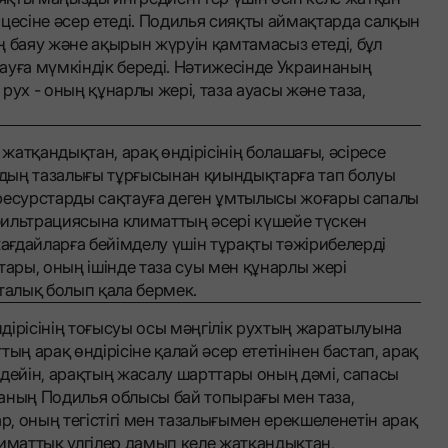
цесіне әсер етеді. Подилья сияқты аймақтарда салқын
 баяу және ақырын жүруін қамтамасыз етеді, бұл
тауға мүмкіндік береді. Нәтижесінде Украинаның
рух - оның құнарлы жері, таза ауасы және таза,
атқандықтан, арақ өндірісінің болашағы, әсіресе
судың тазалығы тұрғысынан қиындықтарға тап болуы
 ресурстарды сақтауға деген ұмтылысы жоғары сапалы
 фильтрациясына климаттың әсері күшейе түскен
жағдайларға бейімделу үшін тұрақты тәжірибелерді
тары, оның ішінде таза суы мен құнарлы жері
талық болып қала бермек.
дірісінің тоғысуы осы мәңгілік рухтың жаратылуына
ттың арақ өндірісіне қалай әсер ететінінен бастап, арақ
дейін, арақтың жасалу шарттары оның дәмі, сапасы
аның Подилья облысы бай топырағы мен таза,
, оның тегістігі мен тазалығымен ерекшеленетін арақ
лиматтық үлгілер дамып келе жатқандықтан,