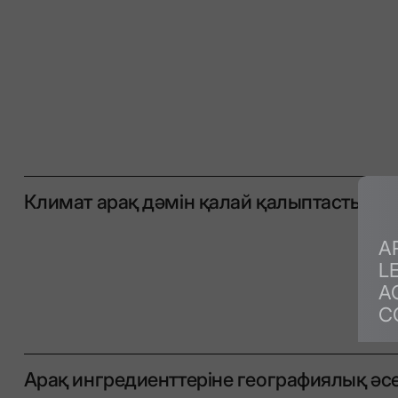
Климат арақ дәмін қалай қалыптастыра
A
L
A
C
Арақ ингредиенттеріне географиялық әсе