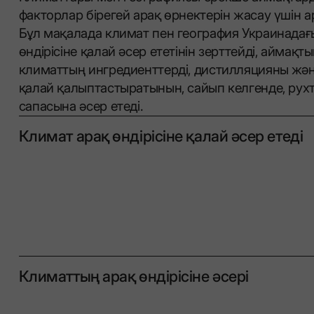
факторлар бірегей арақ өрнектерін жасау үшін а
Бұл мақалада климат пен география Украинадағ
өндірісіне қалай әсер ететінін зерттейді, аймақты
климаттың ингредиенттерді, дистилляцияны жән
қалай қалыптастыратынын, сайып келгенде, рух
сапасына әсер етеді.
Климат арақ өндірісіне қалай әсер етеді
Климаттың арақ өндірісіне әсері