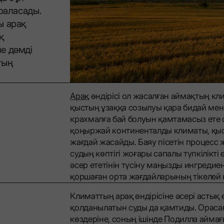
раласады.
ы арақ
қ
е дәмді
тың
Арақ
өндірісі ол жасалған аймақтың к
қыстың ұзаққа созылуы қара бидай мен 
крахмалға бай болуын қамтамасыз ете о
қоңыржай континенталды климаты, қыс
жағдай жасайды. Баяу пісетін процесс
судың көптігі жоғары сапалы түпкілікті 
әсер ететінін түсіну маңызды ингредиен
қоршаған орта жағдайларының тікелей қа
Климаттың арақ өндірісіне әсері астық 
қолданылатын суды да қамтиды. Орасан
көздеріне, соның ішінде Подилла айма