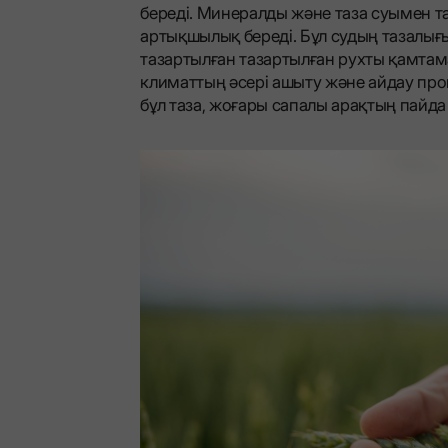
береді. Минералды және таза суымен т
артықшылық береді. Бұл судың тазалығ
тазартылған тазартылған рухты қамтам
климаттың әсері ашыту және айдау проце
бұл таза, жоғары сапалы арақтың пайда