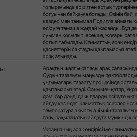
топырағында өсірілген астық түрлерін
болуынан байқауға болады. Өзінің бай,
көздерімен танымал Подилла аймағы қ
өсіруге тамаша жағдай жасайды. Бұл д
суымен қосылып, ерекше, жоғары сапалы
болып табылады. Климаттың арақ өндіріс
қасиеттерін сақтауды қамтамасыз ететін
арақ алынады.
ры
Арақтың жалпы сапасы арақ сапасында
Судың тазалығы маңызды факторлардың
ұңғымалары тазарту процесінде орталы
қамтамасыз етеді. Сонымен қатар, Укр
дәмі бар дәнді дақылдарды өсіруге ықп
айдау кезіндегі климаттық әсерлер нәзі
температура ақырғы өнімнің тазалығы м
баяу, бақыланатын айдауға мүмкіндік бе
Украинаның арақ өндірісі мен аймақты
дәннің түрі немесе таза судың болуы с