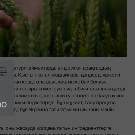
ды - әртүрлі аймақтарда өндірілген арақтардың
kies
.
f Use
 факторы. Қыстың қатал жағдайлары дәндерді қажетті
olicy
.
жиналған кезде олардың хош иіске бай болуын
аның бай топырағы мен суының табиғи тазалығы дәмді
айдауға климаттың әсері ашыту процесінің баяулауына
no
иліне мүмкіндік береді. Бұл мұқият, баяу процесс
ектеседі, бұл Украина табиғатының шынайы мәнін
суы оны жасауда қолданылатын ингредиенттерге
енттеріне географиялық әсерді Украинаның құнарлы