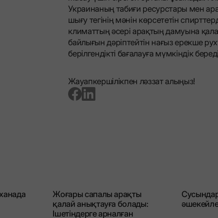
Украинаның табиғи ресурстары мен ар
шығу тегінің мәнін көрсететін спирттерді
климаттың әсері арақтың дамуына қалай
байлығын дәріптейтін нағыз ерекше ру
берілгендікті бағалауға мүмкіндік береді
Жауапкершілікпен ләззат алыңыз!
go to facebook page
go to linkedin page
сханада
Жоғары сапалы арақты
Сусындар
қалай анықтауға болады:
әшекейл
Ішетіндерге арналған