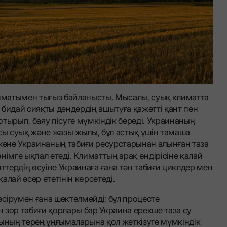
лиматымен тығыз байланысты. Мысалы, суық климатта
бидай сияқты дәндердің ашытуға қажетті қант пен
тырып, баяу пісуге мүмкіндік береді. Украинаның
ы суық және жазы жылы, бұл астық үшін тамаша
 және Украинаның табиғи ресурстарынан алынған таза
өнімге ықпал етеді. Климаттың арақ өндірісіне қалай
ттердің өсуіне Украинаға ғана тән табиғи циклдер мен
лай әсер ететінін көрсетеді.
өсірумен ғана шектелмейді; бұл процесте
 зор табиғи қорлары бар Украина ерекше таза су
ғының терең ұңғымаларына қол жеткізуге мүмкіндік