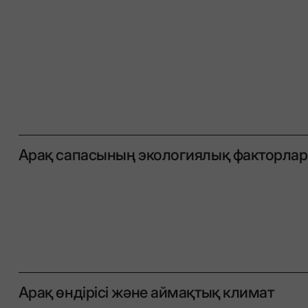
Арақ сапасының экологиялық факторла
Арақ өндірісі және аймақтық климат