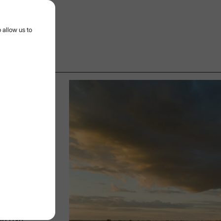
urger menu
 allow us to
Й ӘСЕР ЕТЕДІ
16/3/2025
Дата
айған, мұнда
стыруда
 әсері
ң өзіне
сып түседі.
а бұл