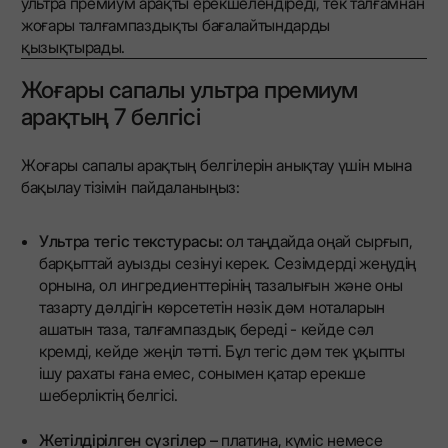
ультра премиум арақты ерекшелендіреді, тек талғамнан
жоғары талғампаздықты бағалайтындарды
қызықтырады.
Жоғары сапалы ультра премиум
арақтың 7 белгісі
Жоғары сапалы арақтың белгілерін анықтау үшін мына
бақылау тізімін пайдаланыңыз:
Ультра тегіс текстурасы:
ол таңдайда оңай сырғып,
барқыттай ауызды сезінуі керек. Сезімдерді жеңудің
орнына, ол ингредиенттерінің тазалығын және оны
тазарту дәлдігін көрсететін нәзік дәм ноталарын
ашатын таза, талғампаздық береді - кейде сәл
кремді, кейде жеңіл тәтті. Бұл тегіс дәм тек ұқыпты
ішу рахаты ғана емес, сонымен қатар ерекше
шеберліктің белгісі.
Жетілдірілген сүзгілер –
платина, күміс немесе