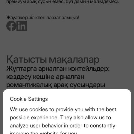
премиум арақ сусын емес, бұл дәмнің мәлімдемесі.
Жауапкершілікпен ләззат алыңыз!
go to facebook page
go to linkedin page
Қатысты мақалалар
Жұптарға арналған коктейльдер:
кездесу кешіне арналған
романтикалық арақ сусындары
Cookie Settings
Премиум арақ жасаудағы дәнді
We use cookies to provide you with the best
таңдаудың маңыздылығы
possible experience. They also allow us to
analyze user behavior in order to constantly
improve the website for you.