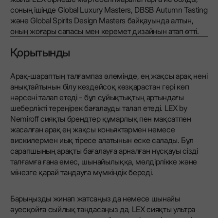
соның ішінде Global Luxury Masters, DBSB Autumn Tasting
және Global Spirits Design Masters байқауында алтын,
оның жоғары сапасы мен керемет дизайнын атап өтті.
Қорытынды
Арақ-шараптың талғампаз әлемінде, ең жақсы арақ нені
анықтайтынын білу кездейсоқ көзқарастан гөрі көп
нәрсені талап етеді - бұл сұйықтықтың артындағы
шеберлікті тереңірек бағалауды талап етеді. LEX by
Nemiroff сияқты брендтер құмарлық пен мақсатпен
жасалған арақ ең жақсы коньяктармен немесе
вискилермен иық тіресе алатынын еске салады. Бұл
сарапшының арақты бағалауға арналған нұсқауы сізді
талғамға ғана емес, шынайылыққа, мөлдірлікке және
мінезге қарай таңдауға мүмкіндік береді.
Барыңызды жинап жатсаңыз да немесе шынайы
әуесқойға сыйлық таңдасаңыз да, LEX сияқты ультра