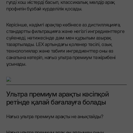
гүлді хош иістерді басып, классикалық мөлдір арақ
профилін бұзбай күрделілік қосады.
Керісінше, кәдімгі арақтар көбінесе аз дистилляцияға,
стандартты фильтрацияға және негізгі ингредиенттерге
сүйенеді, нәтижесінде дәм мен құрылым азырақ
тазартылады. LEX артындағы қолөнер тәсілі, озық
технологиялар және табиғи ингредиенттер оны өз
санатына көтеріп, нағыз ультра премиум тәжірибені
ұсынады.
Ультра премиум арақты кәсіпқой
ретінде қалай бағалауға болады
Нағыз ультра премиум арақты не анықтайды?
Нағыз ультра премиум арақ ең алдымен оның