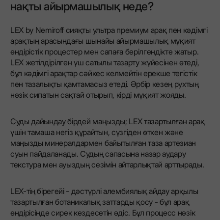
нақты айырмашылық неде?
LEX by Nemiroff сияқты ультра премиум арақ пен кәдімгі
арақтың арасындағы шынайы айырмашылық мұқият
өндірістік процестер мен сапаға берілгендікте жатыр.
LEX жетілдірілген үш сатылы тазарту жүйесінен өтеді,
бұл кәдімгі арақтар сәйкес келмейтін ерекше тегістік
пен тазалықты қамтамасыз етеді. Әрбір кезең рухтың
нәзік сипатын сақтай отырып, кірді мұқият жояды.
Суды дайындау бірдей маңызды; LEX тазартылған арақ
үшін тамаша негіз құрайтын, сүзгіден өткен және
маңызды минералдармен байытылған таза артезиан
суын пайдаланады. Судың сапасына назар аудару
текстура мен ауыздың сезімін айтарлықтай арттырады.
LEX-тің бірегейі - дәстүрлі алембиялық айдау арқылы
тазартылған ботаникалық заттарды қосу - бұл арақ
өндірісінде сирек кездесетін әдіс. Бұл процесс нәзік