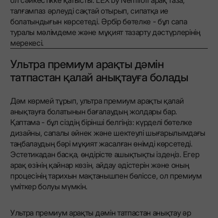
ол сәйкестікке қатысты. LEX by Nemiroff арақ таза,
талғампаз әрлеуді сақтай отырып, сипатқа ие
болатындығын көрсетеді. Әрбір бөтелке - бұл сапа
туралы мәлімдеме және мұқият тазарту дәстүрлерінің
мерекесі.
Ультра премиум арақты дәмін
татпастан қалай анықтауға болады
Дәм көрмей тұрып, ультра премиум арақты қалай
анықтауға болатынын бағалаудың жолдары бар.
Қаптама - бұл сіздің бірінші белгіңіз: күрделі бөтелке
дизайны, сапалы әйнек және шектеулі шығарылымдағы
таңбалаудың бәрі мұқият жасалған өнімді көрсетеді.
Эстетикадан басқа, өндірісте ашықтықты іздеңіз. Егер
арақ өзінің қайнар көзін, айдау әдістерін және оның
процесінің тарихын мақтанышпен бөліссе, ол премиум
үміткер болуы мүмкін.
Ультра премиум арақты дәмін татпастан анықтау әр