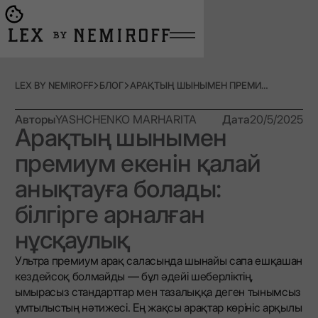
Open burger menu
Go to main page
LEX BY NEMIROFF
БЛОГ
АРАҚТЫҢ ШЫНЫМЕН ПРЕМИУМ ЕКЕНІН ҚАЛАЙ АНЫҚТАУҒА БОЛАДЫ: БІЛГІРГЕ АРНАЛҒАН НҰСҚАУЛЫҚ
Авторы
YASHCHENKO MARHARITA
Дата
20/5/2025
Арақтың шынымен
премиум екенін қалай
анықтауға болады:
білгірге арналған
нұсқаулық
Ультра премиум арақ саласында шынайы сапа ешқашан
кездейсоқ болмайды — бұл әдейі шеберліктің,
ымырасыз стандарттар мен тазалыққа деген тынымсыз
ұмтылыстың нәтижесі. Ең жақсы арақтар көрініс арқылы