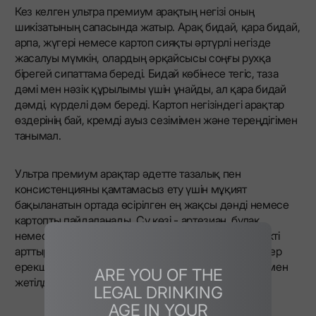
Кез келген ультра премиум арақтың негізі оның
шикізатының сапасында жатыр. Арақ бидай, қара бидай,
арпа, жүгері немесе картоп сияқты әртүрлі негізде
жасалуы мүмкін, олардың әрқайсысы соңғы рухқа
бірегей сипаттама береді. Бидай көбінесе тегіс, таза
дәмі мен нәзік құрылымы үшін ұнайды, ал қара бидай
дәмді, күрделі дәм береді. Картоп негізіндегі арақтар
өздерінің бай, кремді ауыз сезімімен және тереңдігімен
танымал.
Ультра премиум арақтар әдетте тазалық пен
консистенцияны қамтамасыз ету үшін мұқият
бақыланатын ортада өсірілген ең жақсы дәнді немесе
картопты пайдаланады. Су көзі - артезиан, бұлақ
немесе минералды болсын - тегістік пен мөлдірлікті
арттыруда шешуші рөл атқарады. Бұл ингредиенттер
ерекше тазартуға қол жеткізу үшін бірнеше айдау мен
ARE YOU OF THE
жетілдірілген сүзу әдістерінен өтеді.
LEGAL DRINKING
AGE IN YOUR