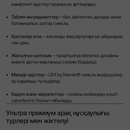
көміртекті әдістер тазалықты арттырады.
Табиғи ингредиенттер
– бал, іріктелген дәндер және
ботаникалық заттар сияқты.
Қоспалар жоқ
– жасанды жақсартуларсыз айқындық
пен дәм.
Жасалған қаптама –
тазартылған бөтелке дизайны
өнімге деген мақтаныш сезімін білдіреді.
Мөлдір әдістер –
LEX by Nemiroff сияқты өндірушілер
әр қадамды түсіндіреді.
Бедел және марапаттар
– саланы мойындау күшті
сапа белгісі болып табылады.
Ультра премиум арақ нұсқаулығы:
түрлері мен жіктелуі