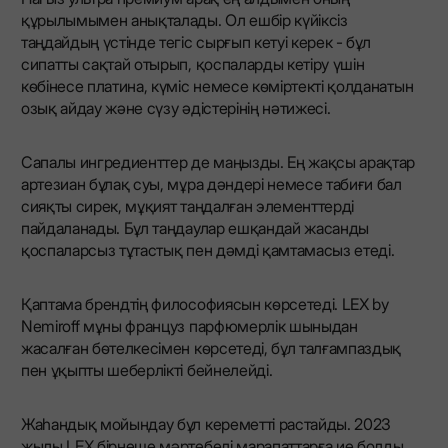
құрылымымен анықталады. Ол ешбір күйіксіз
таңдайдың үстінде тегіс сырғып кетуі керек - бұл
сипатты сақтай отырып, қоспаларды кетіру үшін
көбінесе платина, күміс немесе көміртекті қолданатын
озық айдау және сүзу әдістерінің нәтижесі.
Сапалы ингредиенттер де маңызды. Ең жақсы арақтар
артезиан бұлақ суы, мұра дәндері немесе табиғи бал
сияқты сирек, мұқият таңдалған элементтерді
пайдаланады. Бұл таңдаулар ешқандай жасанды
қоспаларсыз тұтастық пен дәмді қамтамасыз етеді.
Қаптама брендтің философиясын көрсетеді. LEX by
Nemiroff мұны француз парфюмерлік шыныдан
жасалған бөтелкесімен көрсетеді, бұл талғампаздық
пен ұқыпты шеберлікті бейнелейді.
Жаһандық мойындау бұл кереметті растайды. 2023
жылы LEX бірнеше мәртебелі марапаттарға ие болды,