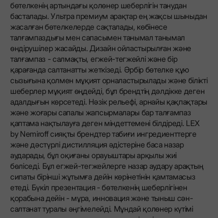
бөтелкенің артындағы қолөнер шеберлігін танудан
басталады. Ультра премиум арақтар ең жақсы шыныдан
жасалған бөтелкелерде сақталады, көбінесе
талғампаздығы мен сапасымен танымал танымал
өндірушілер жасайды. Дизайн ойластырылған және
талғампаз - салмақты, егжей-тегжейлі және бір
қарағанда салтанатты жеткізеді. Әрбір бөтелке құю
сызығына қолмен мұқият орналастырылады және білікті
шеберлер мұқият өңдейді, бұл брендтің дәлдікке деген
адалдығын көрсетеді. Нәзік рельефі, арнайы қақпақтары
және жоғары сапалы жапсырмалары бар талғампаз
қаптама нақтылауға деген міндеттемені білдіреді. LEX
by Nemiroff сияқты брендтер табиғи ингредиенттерге
және дәстүрлі дистилляция әдістеріне баса назар
аударады, бұл оқиғаны орауыштары арқылы жиі
бөліседі. Бұл егжей-тегжейлерге назар аудару арақтың
сипаты бірінші жұтымға дейін көрінетінін қамтамасыз
етеді. Бүкіл презентация - бөтелкенің шеберлігінен
қорабына дейін - мұра, инновация және тыныш сән-
салтанат туралы әңгімелейді. Мұндай қолөнер күтімі