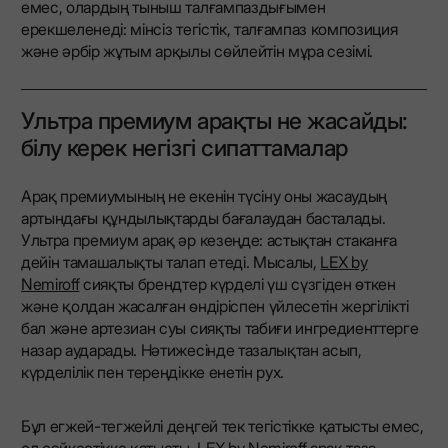
емес, олардың тыныш талғампаздығымен
ерекшеленеді: мінсіз тегістік, талғампаз композиция
және әрбір жұтым арқылы сөйлейтін мұра сезімі.
Ультра премиум арақты не жасайды:
білу керек негізгі сипаттамалар
Арақ премиумының не екенін түсіну оны жасаудың
артындағы құндылықтарды бағалаудан басталады.
Ультра премиум арақ әр кезеңде: астықтан стаканға
дейін тамашалықты талап етеді. Мысалы,
LEX by
Nemiroff
сияқты брендтер күрделі үш сүзгіден өткен
және қолдан жасалған өндіріспен үйлесетін жергілікті
бал және артезиан суы сияқты табиғи ингредиенттерге
назар аударады. Нәтижесінде тазалықтан асып,
күрделілік пен тереңдікке енетін рух.
Бұл егжей-тегжейлі деңгей тек тегістікке қатысты емес,