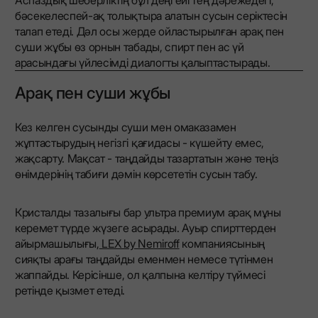
бәсекелеспей-ақ толықтыра алатын сусын серіктесін
талап етеді. Дәл осы жерде ойластырылған арақ пен
суши жұбы өз орнын табады, спирт пен ас үй
арасындағы үйлесімді диалогты қалыптастырады.
Арақ пен суши жұбы
Кез келген сусынды суши мен омаказамен
жұптастырудың негізгі қағидасы - күшейту емес,
жақсарту. Мақсат - таңдайды тазартатын және теңіз
өнімдерінің табиғи дәмін көрсететін сусын табу.
Кристалды тазалығы бар ультра премиум арақ мұны
керемет түрде жүзеге асырады. Ауыр спирттерден
айырмашылығы,
LEX by Nemiroff
компаниясының
сияқты арағы таңдайды еменмен немесе түтінмен
жаппайды. Керісінше, ол қалпына келтіру түймесі
ретінде қызмет етеді.