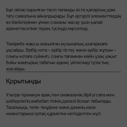
Бұл ойластырылған тәсіл тағамды есте қаларлық дәм
тату саяхатына айналдырады. Бұл әртүрлі элементтердің
өз бөліктерінен үлкен соманы жасау үшін қалай
әрекеттесетінін терең түсінуді көрсетеді.
Тәжірибе жақсы жазылған музыкалық шығармаға
ұқсайды. Әрбір нота – әрбір тістеу және әрбір жұтым –
соңғы нотаға сүйеніп, соңғы тағамнан кейін ұзақ уақыт
бойы жаңғырық табатын әдемі, үйлесімді тұтастық
жасайды.
Қорытынды
Ультра-премиум арақ пен омаказенің бірігуі сапа мен
шеберліктің әмбебап тілінің дәлелі болып табылады.
Тазалыққа, тепе-теңдікке және дәмнің нәзік
нюанстарына ортақ құрметке негізделген жұп.