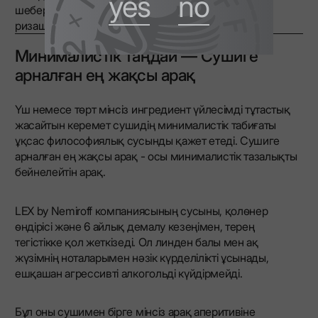
yes
no
шеберлігі мен ондағы спирттің рөліне деген
ризашылығыңызды тереңдетеді.
Минималистік таңдай — Сушиге
арналған ең жақсы арақ
Үш немесе төрт мінсіз ингредиент үйлесімді тұтастық
жасайтын керемет сушидің минималистік табиғаты
ұқсас философиялық сусынды қажет етеді. Сушиге
арналған ең жақсы арақ - осы минималистік тазалықты
бейнелейтін арақ.
LEX by Nemiroff компаниясының сусыны, қолөнер
өндірісі және 6 айлық демалу кезеңімен, терең
тегістікке қол жеткізеді. Ол линден балы мен ақ
жүзімнің ноталарымен нәзік күрделілікті ұсынады,
ешқашан агрессивті алкогольді күйдірмейді.
Бұл оны сушимен бірге мінсіз арақ аперитивіне