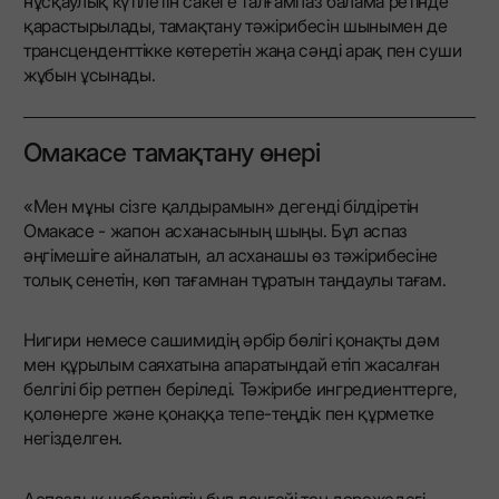
нұсқаулық күтілетін сакеге талғампаз балама ретінде
қарастырылады, тамақтану тәжірибесін шынымен де
трансценденттікке көтеретін жаңа сәнді арақ пен суши
жұбын ұсынады.
Омакасе тамақтану өнері
«Мен мұны сізге қалдырамын» дегенді білдіретін
Омакасе - жапон асханасының шыңы. Бұл аспаз
әңгімешіге айналатын, ал асханашы өз тәжірибесіне
толық сенетін, көп тағамнан тұратын таңдаулы тағам.
Нигири немесе сашимидің әрбір бөлігі қонақты дәм
мен құрылым саяхатына апаратындай етіп жасалған
белгілі бір ретпен беріледі. Тәжірибе ингредиенттерге,
қолөнерге және қонаққа тепе-теңдік пен құрметке
негізделген.
Аспаздық шеберліктің бұл деңгейі тең дәрежедегі,