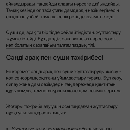
айналдырады, таңдайды алдағы нәрсеге дайындайды.
Тамақ кезінде ол табақтағы дәмдердің нәзік әңгімесін
ешқашан үзбей, тамаша серік ретінде қызмет етеді.
Суши де, арақ та бір тілде сөйлейтіндіктен, жұптастыру
жұмыс істейді. Бұл дәлдік, сапа және аз нәрсе сөзсіз
көп болатын қарапайым талғампаздық тілі.
Сәнді арақ пен суши тәжірибесі
Ең керемет сәнді арақ пен суши жұптастыруды жасау -
көп сенсорлық оқиғаны ұйымдастыру туралы. Бұл көру,
сипау және дәм сезімдерін тең дәрежеде қамтитын
құрылымды, температураны және дәм сезімін зерттеу.
Жоғары тәжірибе алу үшін осы таңдалған жұптастыру
нұсқаулығын қарастырыңыз:
Уылдырық және устрицалармен:
Уылдырықтың