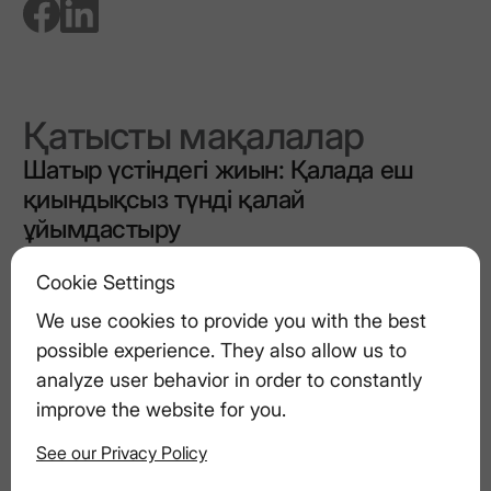
Қатысты мақалалар
Шатыр үстіндегі жиын: Қалада еш
қиындықсыз түнді қалай
ұйымдастыру
Cookie Settings
Үйде арақ Мартини жасаудың ең
We use cookies to provide you with the best
жақсы нұсқаулығы
possible experience. They also allow us to
analyze user behavior in order to constantly
improve the website for you.
Қонақ тәжірибесін жақсарту: сәнді
мейрамханалар мен барлардағы
See our Privacy Policy
ультра-премиум арақтың рөлі