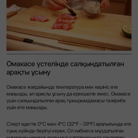
Омакасе үстелінде салқындатылған
арақты ұсыну
Омакасе жағдайында температура мен көрініс өте
маңызды, ал арақты ұсыну да ерекшелік емес. Омакасе
үшін салқындатылған арақ тұжырымдамасы тәжірибе
үшін өте маңызды.
Спирт әдетте 0°C мен 4°C (32°F - 39°F) аралығында өте
суық күйінде берілуі керек. Ол көбінесе мұздатылған
құманнан немесе әсем мұз қаптамасында сақталған