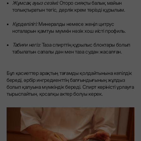
Жұмсақ ауыз сезімі:
Оторо сияқты балық майын
толықтыратын тегіс, дерлік крем тәрізді құрылым.
Күрделілігі:
Минералды немесе жеңіл цитрус
ноталарын қамтуы мүмкін нәзік хош иісті профиль.
Табиғи негіз:
Таза спирттің құрылыс блоктары болып
табылатын сапалы дән мен таза судан жасалған.
Бұл қасиеттер арақтың тағамды қолдайтынына кепілдік
береді, әрбір ингредиенттің балғындығының жұлдыз
болып қалуына мүмкіндік береді. Спирт көріністі ұрлауға
тырыспайтын, қосалқы актер болуы керек.