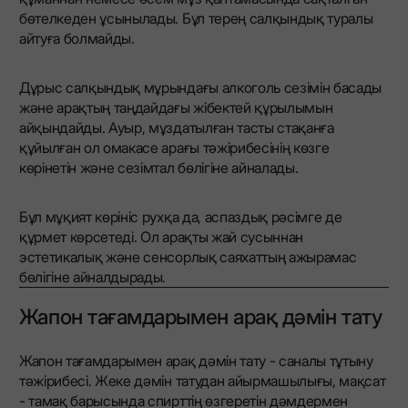
бөтелкеден ұсынылады. Бұл терең салқындық туралы
айтуға болмайды.
Дұрыс салқындық мұрындағы алкоголь сезімін басады
және арақтың таңдайдағы жібектей құрылымын
айқындайды. Ауыр, мұздатылған тасты стақанға
құйылған ол омакасе арағы тәжірибесінің көзге
көрінетін және сезімтал бөлігіне айналады.
Бұл мұқият көрініс рухқа да, аспаздық рәсімге де
құрмет көрсетеді. Ол арақты жай сусыннан
эстетикалық және сенсорлық саяхаттың ажырамас
бөлігіне айналдырады.
Жапон тағамдарымен арақ дәмін тату
Жапон тағамдарымен арақ дәмін тату - саналы тұтыну
тәжірибесі. Жеке дәмін татудан айырмашылығы, мақсат
- тамақ барысында спирттің өзгеретін дәмдермен