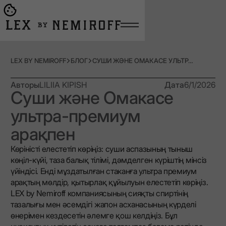
Open burger menu
Go to main page
LEX BY NEMIROFF
БЛОГ
СУШИ ЖӘНЕ ОМАКАСЕ УЛЬТРА-ПРЕМИУМ АРАҚПЕН
Авторы
LILIIA KIPISH
Дата
6/1/2026
Суши және Омакасе
ультра-премиум
арақпен
Көріністі елестетіп көріңіз: суши аспазының тыныш
көңіл-күйі, таза балық тілімі, дәмделген күріштің мінсіз
үйіндісі. Енді мұздатылған стаканға ультра премиум
арақтың мөлдір, қытырлақ құйылуын елестетіп көріңіз.
LEX by Nemiroff компаниясының сияқты спиртінің
тазалығы мен әсемдігі жапон асханасының күрделі
өнерімен кездесетін әлемге қош келдіңіз. Бұл