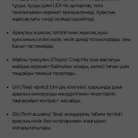
тұзды, тұзды дәмі LEX-тің қытырлақ, таза
тазалығымен керемет ерекшеленеді. Арақтың
жұмсақтығы сәнді сезімді күшейтеді.
Арықтың жұмсақ тәттілігі
мен жұмсақ ауыз
қуысының сезімі нәзік, нәзік дәмді толықтырады, оны
басып тастамайды.
Майлы тунецпен (Оторо):
Спирттің таза аяқталуы
майдың керемет байлығын жояды, келесі тағам үшін
таңдайды тамаша тазартады.
Uni (Теңіз кірпісі):
Uni-дің кілегейлі, қарқынды дәмі
арақтың минералды мөлдірлігімен теңестіріліп,
таңғажайып контраст жасайды.
Ebi (Тәтті асшаян):
Теңіз өнімдерінің табиғи тәттілігі
арақтың нәзік бал ноталарымен жаңғырып,
жоғарылатылады.