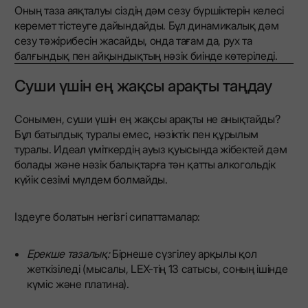
Оның таза аяқталуы сіздің дәм сезу бүршіктерін келесі
керемет тістеуге дайындайды. Бұл динамикалық дәм
сезу тәжірибесін жасайды, онда тағам да, рух та
балғындық пен айқындықтың нәзік биінде көтеріледі.
Суши үшін ең жақсы арақты таңдау
Сонымен, суши үшін ең жақсы арақты не анықтайды?
Бұл батылдық туралы емес, нәзіктік пен құрылым
туралы. Идеал үміткердің ауыз қуысында жібектей дәм
болады және нәзік балықтарға тән қатты алкогольдік
күйік сезімі мүлдем болмайды.
Іздеуге болатын негізгі сипаттамалар:
Ерекше тазалық:
Бірнеше сүзгілеу арқылы қол
жеткізіледі (мысалы, LEX-тің 13 сатысы, соның ішінде
күміс және платина).