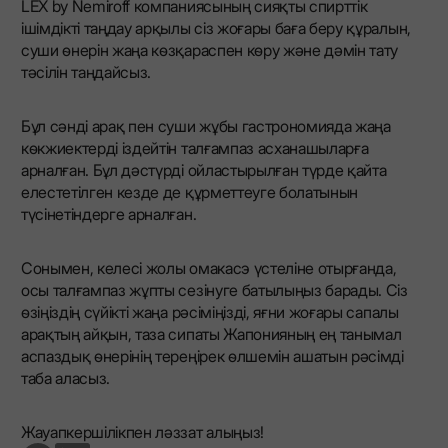
LEX by Nemiroff компаниясының сияқты спирттік
ішімдікті таңдау арқылы сіз жоғары баға беру құралын,
суши өнерін жаңа көзқараспен көру және дәмін тату
тәсілін таңдайсыз.
Бұл сәнді арақ пен суши жұбы гастрономияда жаңа
көкжиектерді іздейтін талғампаз асханашыларға
арналған. Бұл дәстүрді ойластырылған түрде қайта
елестетілген кезде де құрметтеуге болатынын
түсінетіндерге арналған.
Сонымен, келесі жолы омакасэ үстеліне отырғанда,
осы талғампаз жұпты сезінуге батылыңыз барады. Сіз
өзіңіздің сүйікті жаңа рәсіміңізді, яғни жоғары сапалы
арақтың айқын, таза сипаты Жапонияның ең танымал
аспаздық өнерінің тереңірек өлшемін ашатын рәсімді
таба аласыз.
Жауапкершілікпен ләззат алыңыз!
go to facebook page
go to linkedin page