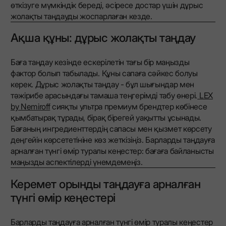
өткізуге мүмкіндік береді, әсіресе достар үшін дұрыс
жолақты таңдауды жоспарлаған кезде.
Ақша құны: дұрыс жолақты таңдау
Баға таңдау кезінде ескерілетін тағы бір маңызды
фактор болып табылады. Құны сапаға сәйкес болуы
керек. Дұрыс жолақты таңдау - бұл шығындар мен
тәжірибе арасындағы тамаша теңгерімді табу өнері.
LEX
by Nemiroff
сияқты ультра премиум брендтер көбінесе
қымбатырақ тұрады, бірақ бірегей уақытты ұсынады.
Бағаның ингредиенттердің сапасы мен қызмет көрсету
деңгейін көрсететініне көз жеткізіңіз. Барларды таңдауға
арналған түнгі өмір туралы кеңестер: бағаға байланысты
маңызды аспектілерді үнемдемеңіз.
Керемет орынды таңдауға арналған
түнгі өмір кеңестері
Барларды таңдауға арналған түнгі өмір туралы кеңестер