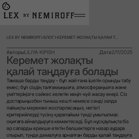
Open burger menu
Go to main page
LEX BY NEMIROFF
БЛОГ
КЕРЕМЕТ ЖОЛАҚТЫ ҚАЛАЙ ТАҢДАУҒА БОЛАДЫ
Авторы
LILIYA KIPISH
Дата
2/11/2025
Керемет жолақты
қалай таңдауға болады
Тамаша барды таңдау - бұл жай ғана ішетін орынды табу
емес; бұл сіздің талғамыңызға, атмосфераңызға және
үміттеріңізге сәйкес келетін көңіл-күй жасау өнері. Сіз
достарыңызбен тыныш кешті немесе сәнді залда
лайықты мерекені жоспарласаңыз, негізгі
критерийлерді түсіну қарапайым түнді ұмытылмас
оқиғаға айналдыруға көмектеседі. Бұл нұсқаулықта біз
әр сапарды ерекше ететін бөлшектерге назар аудара
отырып, түнде демалуға арналған барды қалай таңдауға