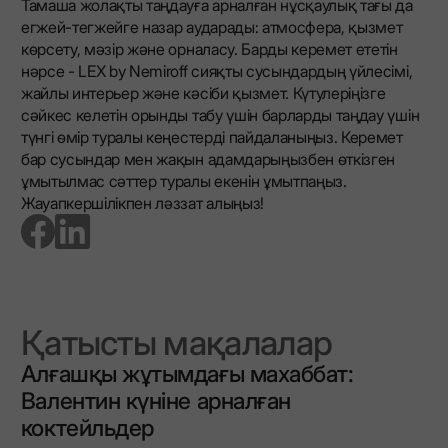
Тамаша жолақты таңдауға арналған нұсқаулық тағы да
егжей-тегжейге назар аударады: атмосфера, қызмет
көрсету, мәзір және орналасу. Барды керемет ететін
нәрсе - LEX by Nemiroff сияқты сусындардың үйлесімі,
жайлы интерьер және кәсіби қызмет. Күтулеріңізге
сәйкес келетін орынды табу үшін барларды таңдау үшін
түнгі өмір туралы кеңестерді пайдаланыңыз. Керемет
бар сусындар мен жақын адамдарыңызбен өткізген
ұмытылмас сәттер туралы екенін ұмытпаңыз.
Жауапкершілікпен ләззат алыңыз!
go to facebook page
go to linkedin page
Қатысты мақалалар
Алғашқы жұтымдағы махаббат:
Валентин күніне арналған
коктейльдер