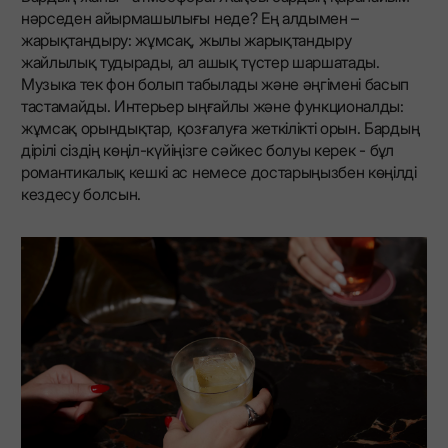
нәрседен айырмашылығы неде? Ең алдымен –
жарықтандыру: жұмсақ, жылы жарықтандыру
жайлылық тудырады, ал ашық түстер шаршатады.
Музыка тек фон болып табылады және әңгімені басып
тастамайды. Интерьер ыңғайлы және функционалды:
жұмсақ орындықтар, қозғалуға жеткілікті орын. Бардың
дірілі сіздің көңіл-күйіңізге сәйкес болуы керек - бұл
романтикалық кешкі ас немесе достарыңызбен көңілді
кездесу болсын.