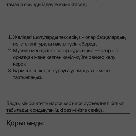
тамаша орынды іздеуге көмектеседі.
Желідегі шолуларды тексеріңіз – олар басқалардың
не істегені туралы нақты түсінік береді.
Музыка мен дірілге назар аударыңыз — олар сіз
орнатқан және келген көңіл-күйге сәйкес келуі
керек.
Барменнен кеңес сұрауға ұялмаңыз немесе
тартынбаңыз.
Барды мінсіз ететін нәрсе көбінесе субъективті болып
табылады, сондықтан ішкі сезіміңізге сеніңіз.
Қорытынды