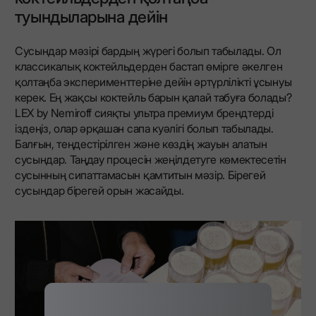
туындыларына дейін
Сусындар мәзірі бардың жүрегі болып табылады. Ол
классикалық коктейльдерден бастап өмірге әкелген
қолтаңба эксперименттеріне дейін әртүрлілікті ұсынуы
керек. Ең жақсы коктейль барын қалай табуға болады?
LEX by Nemiroff сияқты ультра премиум брендтерді
іздеңіз, олар әрқашан сапа куәлігі болып табылады.
Балғын, теңдестірілген және көздің жауын алатын
сусындар. Таңдау процесін жеңілдетуге көмектесетін
сусынның сипаттамасын қамтитын мәзір. Бірегей
сусындар бірегей орын жасайды.