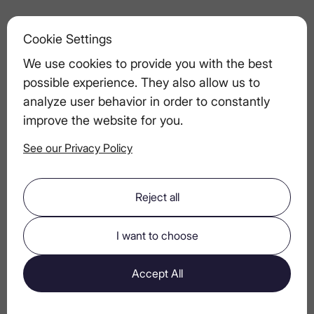
Дәм алу туралы ескертпелер және
Cookie Settings
дәм мәзірлері: ультра премиум арақ
We use cookies to provide you with the best
кешкі ас тәжірибесін қалай өткізуге
possible experience. They also allow us to
болады
analyze user behavior in order to constantly
improve the website for you.
Керемет жазғы кешті өткізуге
See our Privacy Policy
арналған кеңестер
Reject all
LEX by Nemiroff: дәм тату жазбалары
және жұптастыру бойынша
I want to choose
ұсыныстар
Accept All
Премиум арақ жасаудағы