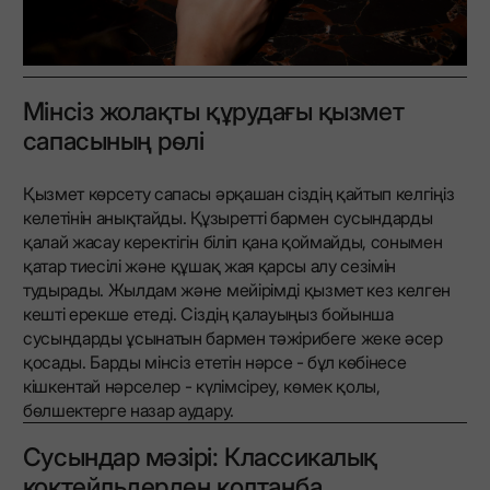
Мінсіз жолақты құрудағы қызмет
сапасының рөлі
Қызмет көрсету сапасы әрқашан сіздің қайтып келгіңіз
келетінін анықтайды. Құзыретті бармен сусындарды
қалай жасау керектігін біліп қана қоймайды, сонымен
қатар тиесілі және құшақ жая қарсы алу сезімін
тудырады. Жылдам және мейірімді қызмет кез келген
кешті ерекше етеді. Сіздің қалауыңыз бойынша
сусындарды ұсынатын бармен тәжірибеге жеке әсер
қосады. Барды мінсіз ететін нәрсе - бұл көбінесе
кішкентай нәрселер - күлімсіреу, көмек қолы,
бөлшектерге назар аудару.
Сусындар мәзірі: Классикалық
коктейльдерден қолтаңба