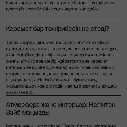
болатынын ашамыз - интерьерге бірінші көзқараспен
қолтаңба коктейльінің соңғы жұтымына дейін.
Керемет бар тәжірибесін не етеді?
Тамаша барды шынымен керемет ететін не? Мінсіз
сусындардың, атмосфераның және қызмет көрсетудің
үйлесімі. Сіз есіктен кірген сәтте энергияны сезінесіз -
жайлы атмосфера, мейірімді заттар және керемет
интерьер. Келушілердің өздерін қамтитын жайлылық
сезімін сезінуі және демалу және осы сәттен ләззат
алуы маңызды. Негізгі элемент - бұл музыка,
жарықтандыру және жердің жалпы энергиясы арқылы
жасалған виб.
Атмосфера және интерьер: Неліктен
Вайб маңызды
Бардың жаны - атмосфера. Жақсы бардың қарапайым