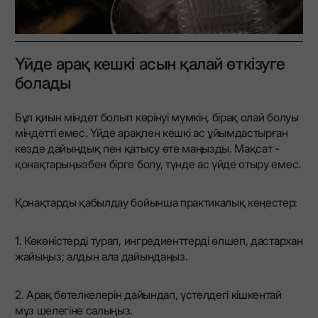
Үйде арақ кешкі асын қалай өткізуге
болады
Бұл қиын міндет болып көрінуі мүмкін, бірақ олай болуы
міндетті емес. Үйде арақпен кешкі ас ұйымдастырған
кезде дайындық пен қатысу өте маңызды. Мақсат -
қонақтарыңызбен бірге болу, түнде ас үйде отыру емес.
Қонақтарды қабылдау бойынша практикалық кеңестер:
1. Көкөністерді турап, ингредиенттерді өлшеп, дастархан
жайыңыз; алдын ала дайындаңыз.
2. Арақ бөтелкелерін дайындап, үстелдегі кішкентай
мұз шелегіне салыңыз.