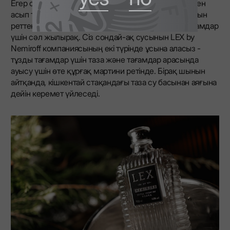
Егер сіз барлық талғампаздықты сезініп, әдеттегіден
асып түскіңіз келсе, қызмет көрсету температурасын
реттеңіз. Бай, майлы тағамдар үшін суық, нәзік тағамдар
үшін сәл жылырақ. Сіз сондай-ақ сусынын LEX by
Nemiroff компаниясының екі түрінде ұсына аласыз -
тұзды тағамдар үшін таза және тағамдар арасында
ауысу үшін өте құрғақ мартини ретінде. Бірақ шынын
айтқанда, кішкентай стақандағы таза су басынан аяғына
дейін керемет үйлеседі.