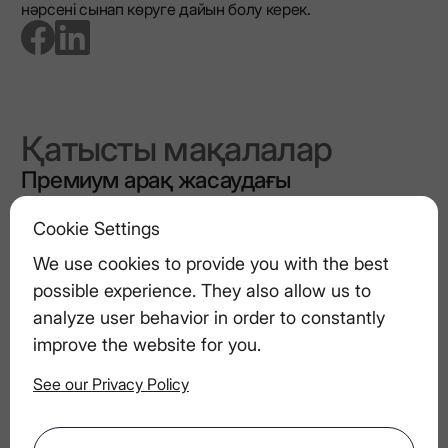
нәрсені сынап көруге дайын болу керек.
go to facebook page
go to linkedin page
Қатысты мақалалар
Премиум арақ жасаудағы
фильтрацияның рөлі
Cookie Settings
We use cookies to provide you with the best
Жағажай мен бассейнге арналған ең
possible experience. They also allow us to
жақсы жазғы арақ коктейльдері
analyze user behavior in order to constantly
improve the website for you.
Бес сезім кешін өткізу: дәм, дыбыс,
See our Privacy Policy
жарық, текстура, хош иіс