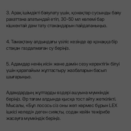
3. Арақ ішімдікті баяулату үшін, қонақтар сусынды баяу
рахаттана алатындай етіп, 30-50 мл көлемі бар
кішкентай дәм тату стакандарын пайдаланыңыз.
4. Тамақтану алдындағы үзіліс кезінде әр қонаққа бір
стақан газдалмаған су беріңіз.
5. Адамдар ненің иісін және дәмін сезу керектігін білуі
үшін қарапайым жұптастыру жазбаларын басып
шығарыңыз.
Адамдардың жұптарды өздері ашуына мүмкіндік
беріңіз. Әр тағам алдында қысқа тост айту жеткілікті.
Мысалы, «Бұл лосось сіз оны жеп көрмес бұрын LEX
ішкісі келеді» деген сияқты, содан кейін тәжірибе
жасауға мүмкіндік беріңіз.