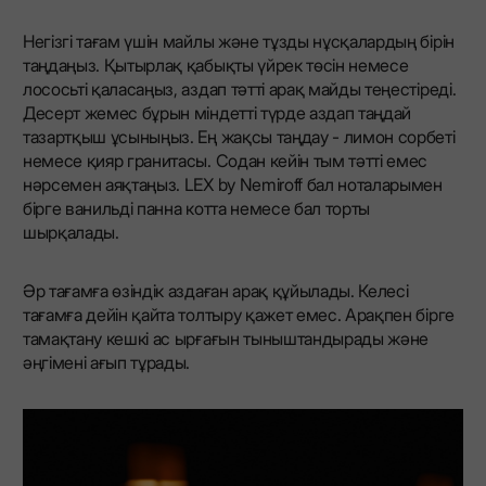
Негізгі тағам үшін майлы және тұзды нұсқалардың бірін
таңдаңыз. Қытырлақ қабықты үйрек төсін немесе
лососьті қаласаңыз, аздап тәтті арақ майды теңестіреді.
Десерт жемес бұрын міндетті түрде аздап таңдай
тазартқыш ұсыныңыз. Ең жақсы таңдау - лимон сорбеті
немесе қияр гранитасы. Содан кейін тым тәтті емес
нәрсемен аяқтаңыз. LEX by Nemiroff бал ноталарымен
бірге ванильді панна котта немесе бал торты
шырқалады.
Әр тағамға өзіндік аздаған арақ құйылады. Келесі
тағамға дейін қайта толтыру қажет емес. Арақпен бірге
тамақтану кешкі ас ырғағын тыныштандырады және
әңгімені ағып тұрады.