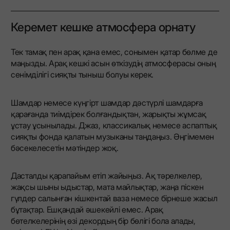
Керемет кешке атмосфера орнату
Тек тамақ пен арақ қана емес, сонымен қатар бөлме де
маңызды. Арақ кешкі асын өткізудің атмосферасы оның
сенімділігі сияқты тыныш болуы керек.
Шамдар немесе күңгірт шамдар дәстүрлі шамдарға
қарағанда тиімдірек болғандықтан, жарықты жұмсақ
ұстау ұсынылады. Джаз, классикалық немесе аспаптық
сияқты фонда қалатын музыканы таңдаңыз. Әңгімемен
бәсекелесетін мәтіндер жоқ.
Дасталды қарапайым етіп жайыңыз. Ақ тәрелкелер,
жақсы шыны ыдыстар, мата майлықтар, жаңа піскен
гүлдер салынған кішкентай ваза немесе бірнеше жасыл
бұтақтар. Ешқандай әшекейлі емес. Арақ
бөтелкелерінің өзі декордың бір бөлігі бола алады,