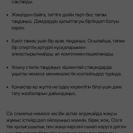
сақтайды.
Жеңілден байға, тәттіге дейін төрт-бес тағам
таңдаңыз. Дәмдердің қалыптасуы біртіндеп болуы
керек.
Бүкіл тамақ үшін бір арақ таңдаңыз. Осылайша, тағам
бір спирттің әртүрлі нұсқаларымен
алмастырылмайды, ал комплиментацияланады.
Ұсыну стилін таңдаңыз: кішкентай стақандарда
ұқыпты немесе минималистік коктейльдер түрінде.
Қонақтар әр жұпта не іздеу керектігін білуі үшін дәм
тату жазбаларын дайындаңыз.
Сіз сомелье немесе кәсіби аспаз әлдеқайда жақсы
жұмыс істейді деп ойлауыңыз мүмкін, бірақ жоқ. Сізге
тек қызығушылық пен жаңа нәрсені сынап көруге деген