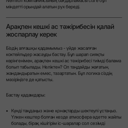
Nemiroff компаниясының бағдарламасы сізге бұл
міндетті орындай алатын рух береді.
Арақпен кешкі ас тәжірибесін қалай
жоспарлау керек
Біздің алғашқы қадамымыз - үйде жасалған
коктейльдер жасауды бастау. Бұл шарап сияқты
көрінгенімен, арақпен кешкі ас тәжірибесі тиімді балама
болып табылады. Неліктен? Ол таңдайды жағатын,
жандандыратын емес, тазартатын. Бұл логика сіздің
мәзіріңізге де қатысты.
Бастау қадамдары:
Күнді таңдаңыз және қонақтарды шектеулі ұстаңыз.
Үлкен кештер болған кезде атмосфера әдетте жайлы
болады, бірақ кішігірім іс-шаралар сол сезімді