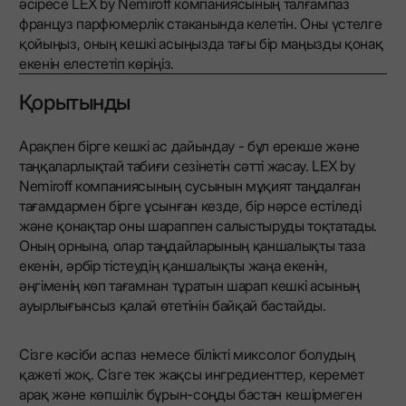
әсіресе LEX by Nemiroff компаниясының талғампаз
француз парфюмерлік стаканында келетін. Оны үстелге
қойыңыз, оның кешкі асыңызда тағы бір маңызды қонақ
екенін елестетіп көріңіз.
Қорытынды
Арақпен бірге кешкі ас дайындау - бұл ерекше және
таңқаларлықтай табиғи сезінетін сәтті жасау. LEX by
Nemiroff компаниясының сусынын мұқият таңдалған
тағамдармен бірге ұсынған кезде, бір нәрсе естіледі
және қонақтар оны шараппен салыстыруды тоқтатады.
Оның орнына, олар таңдайларының қаншалықты таза
екенін, әрбір тістеудің қаншалықты жаңа екенін,
әңгіменің көп тағамнан тұратын шарап кешкі асының
ауырлығынсыз қалай өтетінін байқай бастайды.
Сізге кәсіби аспаз немесе білікті миксолог болудың
қажеті жоқ. Сізге тек жақсы ингредиенттер, керемет
арақ және көпшілік бұрын-соңды бастан кешірмеген