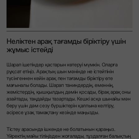
Неліктен арақ тағамды біріктіру үшін
жұмыс істейді
Шарап ішетіндер қастарын көтеруі мүмкін. Оларға
рұқсат етіңіз. Арақтың шын мәнінде не істейтінін
түсінгеннен кейін арақ пен тағамды біріктіру өте
мағыналы болады. Шарап таниндердің, еменнің,
жемістердің, қышқылдың дәмін қосады, бірақ арақ оны
азайтады, таңдайды тазартады. Кешкі асқа шынайы мән
беру үшін дәм сезу бүршіктерін қалпына келтіру,
әсіресе ұзақ тамақтану кезінде маңызды.
Тістеу арасында ішкенде не болатынын қараңыз.
Үйректің майы тіліңізден жоғалады, тұздалған балықтың