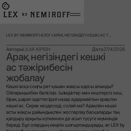
Open burger menu
Go to main page
LEX BY NEMIROFF
БЛОГ
АРАҚ НЕГІЗІНДЕГІ КЕШКІ АС ТӘЖІРИБЕСІН ЖОБАЛАУ
Авторы
LILIIA KIPISH
Дата
27/4/2026
Арақ негізіндегі кешкі
ас тәжірибесін
жобалау
Кешкі асқа соңғы рет қашан жақсы қарсы алынды?
Ойларыңызбен бөлісіңіз. Ішімдіктер мен кештерсіз кеш,
бірақ шарап әдеттегідей назар аудармайтын арақпен
кешкі ас. Сирек кездеседі, солай ма? Арақпен кешкі
асты жақсы дайындықпен жоспарлау басқаларды таң
қалдыру арқылы күткеннен де асып түсуге мүмкіндік
береді. Бұл олардың көңілін шоғырландырады, ал LEX by