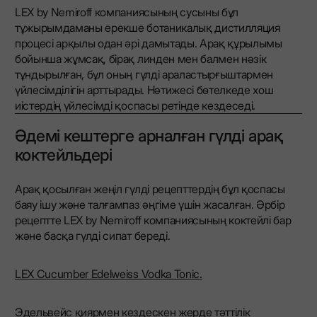
LEX by Nemiroff компаниясының сусыны бұл
тұжырымдаманы ерекше ботаникалық дистилляция
процесі арқылы одан әрі дамытады. Арақ құрылымы
бойынша жұмсақ, бірақ линден мен балмен нәзік
тұндырылған, бұл оның гүлді араластырғыштармен
үйлесімділігін арттырады. Нәтижесі бөтелкеде хош
иістердің үйлесімді қоспасы ретінде кездеседі.
Әдемі кештерге арналған гүлді арақ
коктейльдері
Арақ қосылған жеңіл гүлді рецепттердің бұл қоспасы
баяу ішу және талғампаз әңгіме үшін жасалған. Әрбір
рецептте LEX by Nemiroff компаниясының коктейлі бар
және басқа гүлді сипат береді.
LEX Cucumber Edelweiss Vodka Tonic.
Эдельвейс қиярмен кездескен жерде тәттілік