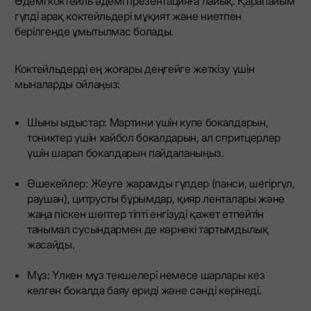
Әдемі коктейль әдемі презентацияға лайық. Қарапайым
гүлді арақ коктейльдері мұқият және ниетпен
берілгенде ұмытылмас болады.
Коктейльдерді ең жоғары деңгейге жеткізу үшін
мыналарды ойлаңыз:
Шыны ыдыстар: Мартини үшін купе бокалдарын,
тониктер үшін хайбол бокалдарын, ал спритцерлер
үшін шарап бокалдарын пайдаланыңыз.
Әшекейлер: Жеуге жарамды гүлдер (панси, шегіргүл,
раушан), цитрусты бұрымдар, қияр ленталары және
жаңа піскен шөптер тіпті енгізуді қажет етпейтін
танымал сусындармен де көрнекі тартымдылық
жасайды.
Мұз: Үлкен мұз текшелері немесе шарлары кез
келген бокалда баяу ериді және сәнді көрінеді.