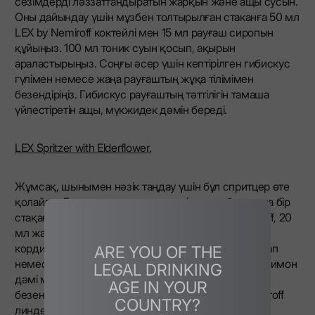
сезімдерді ләззаттандыратын жарқын және ащы сусын.
Оны дайындау үшін мұзбен толтырылған стаканға 50 мл
LEX by Nemiroff коктейлі мен 15 мл рауғаш сиропын
құйыңыз. 100 мл тоник суын қосып, ақырын
араластырыңыз. Соңғы әсер үшін кептірілген гибискус
гүлімен немесе жаңа рауғаштың жұқа тілімімен
безендіріңіз. Гибискус рауғаштың тәттілігін тамаша
үйлестіретін ащы, мүкжидек дәмін береді.
LEX Spritzer with Elderflower.
Жұмсақ, шынымен нәзік таңдау үшін бұл спритцер өте
қолайлы. Барлық ингредиенттерді шарап бокалына бір
стақан мұзбен құйыңыз, оған 50 мл LEX by Nemiroff, 20
мл жаңа лайм шырыны және 15 мл аққұс гүлінің
кордиалын қосыңыз. Үстіне 100 мл газдалған шарап
ARE YOU OF THE
немесе просекко қосыңыз. Бір рет араластырып, лимон
LEGAL DRINKING
дәмі мен кішкентай жаңа жалбыз бұтағымен
AGE IN YOUR
безендіріңіз. Аққұс гүлінің бал тәттілігі LEX by Nemiroff
COUNTRY?
линден ноталарымен жақсы үйлеседі.