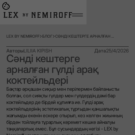
Open burger menu
Go to main page
LEX BY NEMIROFF
БЛОГ
СӘНДІ КЕШТЕРГЕ АРНАЛҒАН ГҮЛДІ АРАҚ КОКТЕЙЛЬДЕРІ
Авторы
LILIIA KIPISH
Дата
25/4/2026
Сәнді кештерге
арналған гүлді арақ
коктейльдері
Бақтар әрқашан сиқыр мен перілермен байланысты
болған, сол сияқты гүлдер мен гүлдердің дәмі бар
коктейльдер де бірдей құпияға ие. Гүлді арақ
коктейльдерінің эстетикалық тұрғыдан қаншалықты
жағымды екенін ескере отырып, кез келген жиынның
бірден тойлауға тұрарлық керемет кешке айналуы
таңқаларлық емес. Бұл сусындардың негізі - LEX by