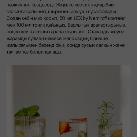
нәзіктікпен кездеседі. Жіңішке кесілген қияр биік
стаканға салынып, шырынын алу үшін ұсақталады.
Содан кейін мұз қосып, 50 мл LEX by Nemiroff коктейлі
мен 100 мл тоник құйыңыз. Барлығын араластырыңыз,
содан кейін ақырын араластырыңыз. Стаканды жеуге
жарамды гүлмен немесе жалбыздың бірнеше
жапырағымен безендіріңіз, сонда сусын салқын және
талғампаз болып қалады.