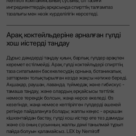
Nemiroff компаниясының сусыны, ол табиғи
ингредиенттердің арқасында спирттің талғампаз
тазалығы мен нәзік күрделілігін көрсетеді.
Арақ коктейльдеріне арналған гүлді
хош иістерді таңдау
Дұрыс дәмдерді таңдау қиын, барлық гүлдер арақпен
керемет естілмейді. Арақ гүлді коктейльдері спирттің
таза сипатымен бәсекелесудің орнына, ботаникалық
заттармен толықтырылған кезде жақсы нәтиже береді.
Ақшақар, раушан, лаванда, түймедақ және гибискус -
тамаша таңдау, және олардың әрқайсысы тәттілік
немесе тереңдік болсын, жаңа нәрсе әкеледі. Өз
кезегінде, жаңа немесе кептірілген гүлдерді әшекей
ретінде пайдалануға болады; жалпы кеңес - әрқашан
кішкентайдан бастау, гүлді хош иістер өте тез дамиды
және сіз оның сусынның жалпы дәмі танылмай тұрып
пайда болуын қаламайсыз. LEX by Nemiroff