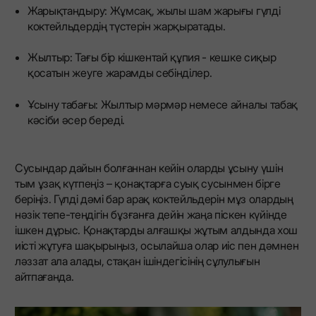
Жарықтандыру: Жұмсақ, жылы шам жарығы гүлді
коктейльдердің түстерін жарқыратады.
Жылтыр: Тағы бір кішкентай құпия - кешке сиқыр
қосатын жеуге жарамды себінділер.
Ұсыну табағы: Жылтыр мәрмәр немесе айналы табақ
кәсіби әсер береді.
Сусындар дайын болғаннан кейін оларды ұсыну үшін
тым ұзақ күтпеңіз – қонақтарға суық сусынмен бірге
беріңіз. Гүлді дәмі бар арақ коктейльдерін мұз олардың
нәзік тепе-теңдігін бұзғанға дейін жаңа піскен күйінде
ішкен дұрыс. Қонақтарды алғашқы жұтым алдында хош
иісті жұтуға шақырыңыз, осылайша олар иіс пен дәмнен
ләззат ала алады, стақан ішіндегісінің сұлулығын
айтпағанда.