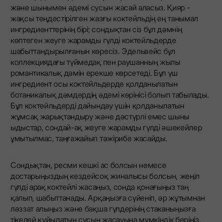
және шынымен әдемі сусын жасай аласыз. Қияр -
жақсы теңдестірілген жазғы коктейльдің ең танымал
ингредиенттерінің бірі; сондықтан сіз бұл дәмнің
көптеген жеуге жарамды гүлді коктейльдерде
шабыттандырылғанын көресіз. Эдельвейс бұл
коллекциядағы түймедақ пен раушанның жылы
романтикалық дәмін ерекше көрсетеді. Бұл үш
ингредиент осы коктейльдерде қолданылатын
ботаникалық дәмдердің әдемі көрінісі болып табылады.
Бұл коктейльдерді дайындау үшін қолданылатын
жұмсақ жарықтандыру және дәстүрлі емес шыны
ыдыстар, сондай-ақ жеуге жарамды гүлді әшекейлер
ұмытылмас, таңғажайып тәжірибе жасайды.
Сондықтан, ресми кешкі ас болсын немесе
достарыңыздың кездейсоқ жиналысы болсын, жеңіл
гүлді арақ коктейлі жасаңыз, сонда қонағыңыз таң
қалып, шабыттанады. Арқаңызға сүйеніп, әр жұтымнан
ләззат алыңыз және бақша гүлдерінің стаканыңызға
тікелей құйылатын сусын жасауына мүмкіндік беріңіз.