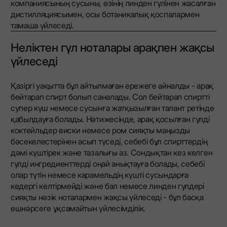
компаниясының сусыны, өзінің линден гүлінен жасалған
дистилляциясымен, осы ботаникалық қоспалармен
тамаша үйлеседі.
Неліктен гүл ноталары арақпен жақсы
үйлеседі
Қазіргі уақытта бұл айтылмаған ережеге айналды - арақ
бейтарап спирт болып саналады. Сол бейтарап спиртті
супер күш немесе сусынға жатқызылған талант ретінде
қабылдауға болады. Нәтижесінде, арақ қосылған гүлді
коктейльдер виски немесе ром сияқты маңызды
бәсекелестерінен асып түседі, себебі бұл спирттердің
дәмі күштірек және тазалығы аз. Сондықтан кез келген
гүлді ингредиенттерді оңай анықтауға болады, себебі
олар түтін немесе карамельдің күшті сусындарға
кедергі келтірмейді және бал немесе линден гүлдері
сияқты нәзік ноталармен жақсы үйлеседі - бұл басқа
ешнәрсеге ұқсамайтын үйлесімділік.