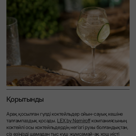
Қорытынды
Арақ қосылған гүлді коктейльдер ойын-сауық кешіне
талғампаздық қосады.
LEX by Nemiroff
компаниясының
коктейлі осы коктейльдердің негізгі рухы болғандықтан,
сіз өзіңізді шамадан тыс күш жұмсамай-ақ хош иісті