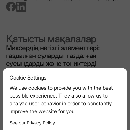
go to facebook page
go to linkedin page
Қатысты мақалалар
Миксердің негізгі элементтері:
газдалған суларды, газдалған
сусындарды және тониктерді
салыстыру
Cookie Settings
We use cookies to provide you with the best
Жаңа жылды стильді түрде қарсы
possible experience. They also allow us to
алуға арналған газдалған арақ
analyze user behavior in order to constantly
коктейльдері
improve the website for you.
See our Privacy Policy
Әрбір жұтымды жоғарылатыңыз: