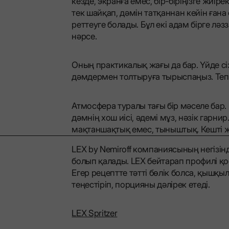
кезде, экранға емес, бір-біріңізге жиі
тек шайқап, дәмін татқаннан кейін ған
реттеуге болады. Бұл екі адам бірге ләз
нәрсе.
Оның практикалық жағы да бар. Үйде сіз
дәмдермен толтыруға тырыспаңыз. Тепе
Атмосфера туралы тағы бір мәселе бар.
дәмнің хош иісі, әдемі мұз, нәзік гарн
мақтаншақтық емес, тыныштық. Кешті ж
LEX by Nemiroff компаниясының негізінд
болып қалады. LEX бейтарап профилі қо
Егер рецептте тәтті бөлік болса, қышқ
теңестіріп, порцияны дәлірек етеді.
LEX Spritzer