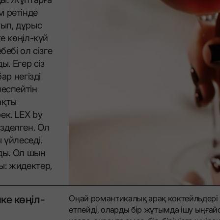
м ретінде
тып, дұрыс
е көңіл-күй
бебі ол сізге
ы. Егер сіз
ар негізді
леспейтін
ақты
ек. LEX by
зделген. Ол
 үйлеседі.
йды. Ол шын
ы: жидектер,
ке көңіл-
Оңай романтикалық арақ коктейльдер
етпейді, оларды бір жұтымда ішу ыңғай