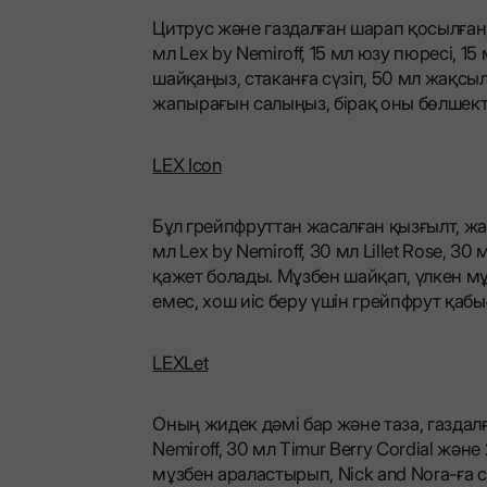
Цитрус және газдалған шарап қосылған, 
мл Lex by Nemiroff, 15 мл юзу пюресі, 
шайқаңыз, стаканға сүзіп, 50 мл жақс
жапырағын салыңыз, бірақ оны бөлшектем
LEX Icon
Бұл грейпфруттан жасалған қызғылт, жа
мл Lex by Nemiroff, 30 мл Lillet Rose,
қажет болады. Мұзбен шайқап, үлкен мұз
емес, хош иіс беру үшін грейпфрут қаб
LEXLet
Оның жидек дәмі бар және таза, газдалғ
Nemiroff, 30 мл Timur Berry Cordial жән
мұзбен араластырып, Nick and Nora-ға 