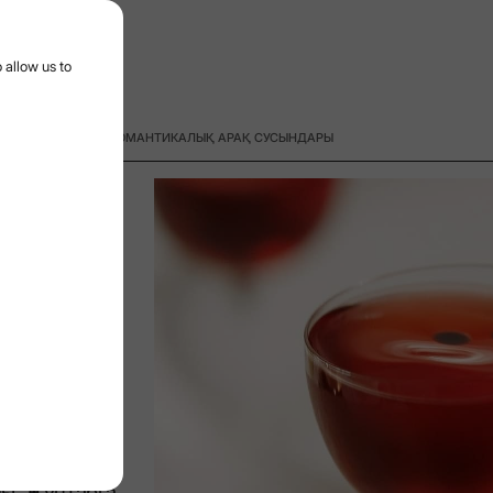
urger menu
 allow us to
КЕШІНЕ АРНАЛҒАН РОМАНТИКАЛЫҚ АРАҚ СУСЫНДАРЫ
15/4/2026
Дата
. Ең жақсы
ады. Әдетте
ды. Жұптарға