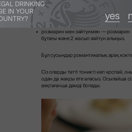
EGAL DRINKING
қияр мен қара бұрышпен — 3-4 жұқа ті
GE IN YOUR
және бір шымшым бұрыш алыңыз;
yes
OUNTRY?
розмарин мен зәйтүнмен — розмарин
бұтағы және 2 жасыл зәйтүн алыңыз.
Бұл сусындар романтикалық арақ кокте
Сіз оларды тәтті тоникті көп қоспай, 
одан да жақсы ете аласыз. Осылайша сіз
аяқтағанша дәмді болады.