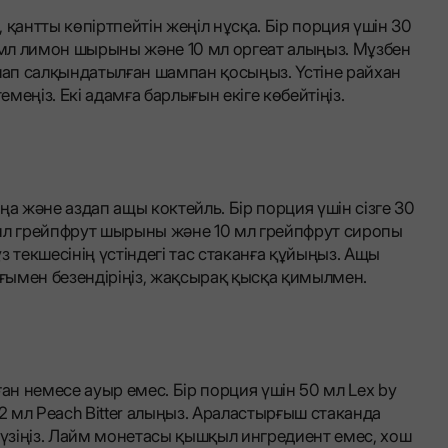
қантты көпіртпейтін жеңіл нұсқа. Бір порция үшін 30
15 мл лимон шырыны және 10 мл оргеат алыңыз. Мұзбен
ылап салқындатылған шампан қосыңыз. Үстіне райхан
еңіз. Екі адамға барлығын екіге көбейтіңіз.
ңа және аздап ащы коктейль. Бір порция үшін сізге 30
 30 мл грейпфрут шырыны және 10 мл грейпфрут сиропы
 текшесінің үстіндегі тас стаканға құйыңыз. Ащы
ығымен безендіріңіз, жақсырақ қысқа қимылмен.
ан немесе ауыр емес. Бір порция үшін 50 мл Lex by
е 2 мл Peach Bitter алыңыз. Араластырғыш стаканда
сүзіңіз. Лайм монетасы қышқыл ингредиент емес, хош