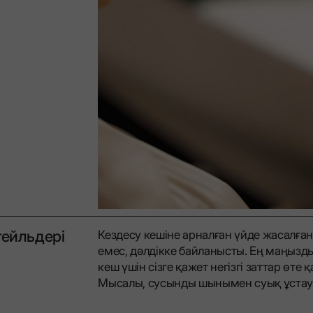
тейльдері
Кездесу кешіне арналған үйде жасалған
емес, дәлдікке байланысты. Ең маңызды
кеш үшін сізге қажет негізгі заттар өте
Мысалы, сусынды шынымен суық ұстау