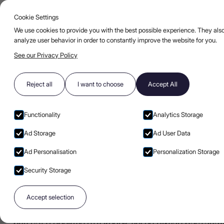
Cookie Settings
Go to main page
Open b
KZ
КОКТЕЙЛЬДЕР
БЛОГ
FAQ
We use cookies to provide you with the best possible experience. They also
analyze user behavior in order to constantly improve the website for you.
See our Privacy Policy
LEX BY NEMIROFF
БЛОГ
ЖҰПТАРҒА АРНАЛҒАН КОКТЕЙЛЬДЕР: КЕЗДЕСУ 
Reject all
I want to choose
Accept All
LILIIA KIPISH
Авторы
Жұптарға арналған
коктейльдер: кездесу
Functionality
Analytics Storage
кешіне арналған
Ad Storage
Ad User Data
Ad Personalisation
Personalization Storage
романтикалық арақ
Security Storage
сусындары
Романтикалық кеш әдетте идеядан басталмайды
Accept selection
кештер көбінесе біз жоспарламаған кештер бол
бұл сәтті ерекше ету керек деген ойдан бастала