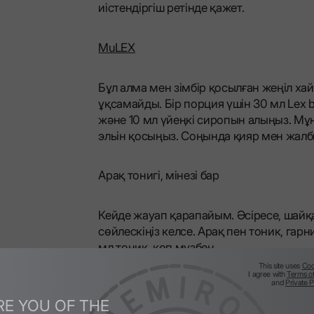
иістендіргіш ретінде қажет.
MuLEX
Бұл алма мен зімбір қосылған жеңіл хай
ұқсамайды. Бір порция үшін 30 мл Lex b
және 10 мл үйеңкі сиропын алыңыз. Мұн
эльін қосыңыз. Соңында қияр мен жалбы
Арақ тонигі, мінезі бар
Кейде жауап қарапайым. Әсіресе, ша
сөйлескіңіз келсе. Арақ пен тоник, гар
мл тоник, көп мұзбен.
This site uses
Coo
I agree with
Terms o
and
Private P
Жұпқа үш жылдам нұсқа:
RE YOU OF THE