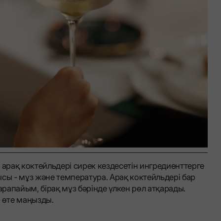
 арақ коктейльдері сирек кездесетін ингредиенттерге
сы - мұз және температура. Арақ коктейльдері бар
 қарапайым, бірақ мұз бәрінде үлкен рөл атқарады.
 өте маңызды.