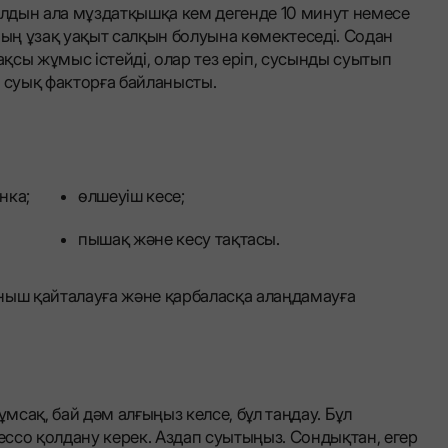
 алдын ала мұздатқышқа кем дегенде 10 минут немесе
ның ұзақ уақыт салқын болуына көмектеседі. Содан
ақсы жұмыс істейді, олар тез еріп, сусынды суытып
не суық факторға байланысты.
нка;
өлшеуіш кесе;
пышақ және кесу тақтасы.
ныш қайталауға және қарбаласқа алаңдамауға
ұмсақ, бай дәм алғыңыз келсе, бұл таңдау. Бұл
ссо қолдану керек. Аздап суытыңыз. Сондықтан, егер