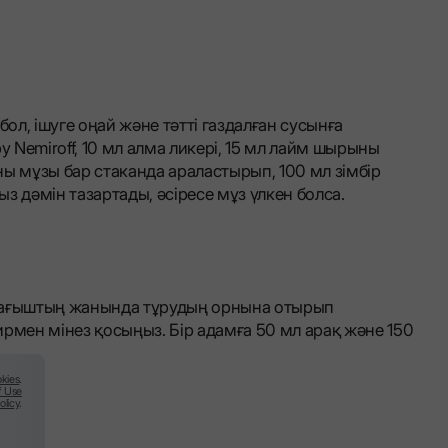
бол, ішуге оңай және тәтті газдалған сусынға
y Nemiroff, 10 мл алма ликері, 15 мл лайм шырыны
ы мұзы бар стаканда араластырып, 100 мл зімбір
з дәмін тазартады, әсіресе мұз үлкен болса.
йқағыштың жанында тұрудың орнына отырып
нирмен мінез қосыңыз. Бір адамға 50 мл арақ және 150
kies
.
f Use
olicy
.