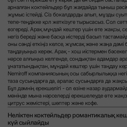
арналған коктейльдер бұл жағдайда тыныш рәсі
жұмыс істейді. Сіз бокалдарды алып, мұзды суы
тепе-теңдікке қол жеткізуге тырысасыз. Сол сәтт
өзгереді. Арақ мұндай кештер үшін өте жақсы, се
негіз береді және басқа иістерді басып тастамайд
оны сәнді еткіңіз келсе, жұмсақ және жаңа дәмі б
таңдауыңыз керек. Арақ - хош иістермен бәсеке
нәрсе алғыңыз келгенде, сондықтан адамдар ар
ұнататындықтан, мұндай кештер үшін таңдау кер
Nemiroff компаниясының осы сабырлылыққа негі
таза сусындарға да, аралас сусындарға да жақсы
Бұл дәмнің ерекшелігі - ол өзіне назар аударма
мәнінде мына нәрселерді ерекшелеуде өте жақс
цитрус жемістері, шөптер және кофе.
Неліктен коктейльдер романтикалық кеш
күй сыйлайды