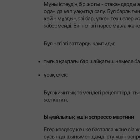
Мұны істеудің бір жолы - стақандарды
одан да көп уақытқа салу. Бұл барлығы
кейін мұздың өзі бар, үлкен текшелер ж
жібермейді. Екі негізгі нәрсе мұзға жә
Бұл негізгі заттарды қамтиды:
тығыз қақпағы бар шайқағыш немесе ба
ұсақ елек;
Бұл жиынтық төмендегі рецепттерді ты
жеткілікті.
Ыңғайлылық үшін эспрессо мартини
Егер кездесу кешке басталса және сіз ж
сусынды шынымен дәмді ету үшін эспре