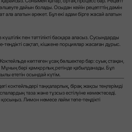
рек қарайсыз. Сонымен қатар, ортақ процесс бар. Рецепт
а өлшеуге дайын болады. Осыдан кейін рецепттің дәмін
зат ала алатын әрекет. Бұл екі адам бірге жасай алатын
 күштілік пен тәттілікті басқара аласыз. Сусындарды
-теңдікті сақтап, кішкене порциялар жасаған дұрыс.
 Коктейльде көптеген ұсақ бөлшектер бар: суық стақан,
ир. Мұның бәрі қамқорлық ретінде қабылданады. Бұл
ылы ететін осындай күтім.
егі коктейльдері таңқаларлық, бірақ жақсы теңгерімді
спалардың таза және тұзсыз естілуіне көмектеседі.
ыл қосыңыз. Лимон немесе лайм тепе-теңдікті