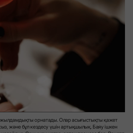
і жылдамдықты орнатады. Олар асығыстықты қажет
сыз, және бұл кездесу үшін артықшылық. Баяу ішкен