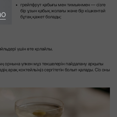
лім
грейпфрут қабығы мен тимьянмен — сізге
бір ұзын қабық жолағы және бір кішкентай
no
бұтақ қажет болады;
йльдері үшін өте қолайлы.
оның орнына үлкен мұз текшелерін пайдалану арқылы
дің арақ коктейльіңіз сергітетін болып қалады. Сіз оны