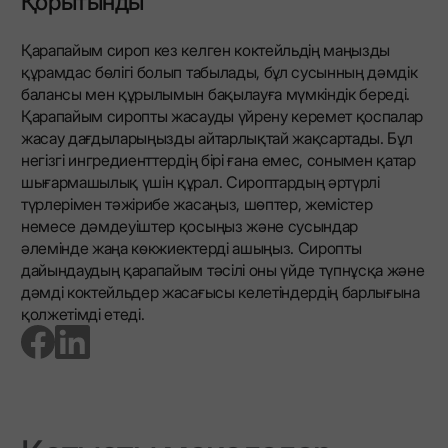
Қорытынды
Қарапайым сироп кез келген коктейльдің маңызды
құрамдас бөлігі болып табылады, бұл сусынның дәмдік
балансы мен құрылымын бақылауға мүмкіндік береді.
Қарапайым сиропты жасауды үйрену керемет қоспалар
жасау дағдыларыңызды айтарлықтай жақсартады. Бұл
негізгі ингредиенттердің бірі ғана емес, сонымен қатар
шығармашылық үшін құрал. Сироптардың әртүрлі
түрлерімен тәжірибе жасаңыз, шөптер, жемістер
немесе дәмдеуіштер қосыңыз және сусындар
әлемінде жаңа көкжиектерді ашыңыз. Сиропты
дайындаудың қарапайым тәсілі оны үйде түпнұсқа және
дәмді коктейльдер жасағысы келетіндердің барлығына
қолжетімді етеді.
go to facebook page
go to linkedin page