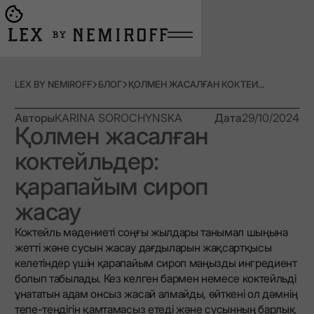
Open burger menu
Go to main page
LEX BY NEMIROFF
БЛОГ
ҚОЛМЕН ЖАСАЛҒАН КОКТЕЙЛЬДЕР: ҚАРАПАЙЫМ СИРОП ЖАСАУ
Авторы
KARINA SOROCHYNSKA
Дата
29/10/2024
Қолмен жасалған
коктейльдер:
қарапайым сироп
жасау
Коктейль мәдениеті соңғы жылдары танымал шыңына
жетті және сусын жасау дағдыларын жақсартқысы
келетіндер үшін қарапайым сироп маңызды ингредиент
болып табылады. Кез келген бармен немесе коктейльді
ұнататын адам онсыз жасай алмайды, өйткені ол дәмнің
тепе-теңдігін қамтамасыз етеді және сусынның барлық