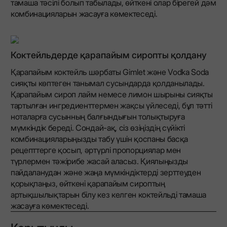
тамаша тәсілі болып табылады, өйткені олар бірегей дәм
комбинацияларын жасауға көмектеседі.
Коктейльдерде қарапайым сиропты қолдану
Қарапайым коктейль шәрбаты Gimlet және Vodka Soda
сияқты көптеген танымал сусындарда қолданылады.
Қарапайым сироп лайм немесе лимон шырыны сияқты
тартылған ингредиенттермен жақсы үйлеседі, бұл тәтті
ноталарға сусынның балғындығын толықтыруға
мүмкіндік береді. Сондай-ақ, сіз өзіңіздің сүйікті
комбинацияларыңызды табу үшін қоспаны басқа
рецепттерге қосып, әртүрлі пропорциялар мен
түрлермен тәжірибе жасай аласыз. Қиялыңызды
пайдаланудан және жаңа мүмкіндіктерді зерттеуден
қорықпаңыз, өйткені қарапайым сироптың
артықшылықтарын білу кез келген коктейльді тамаша
жасауға көмектеседі.