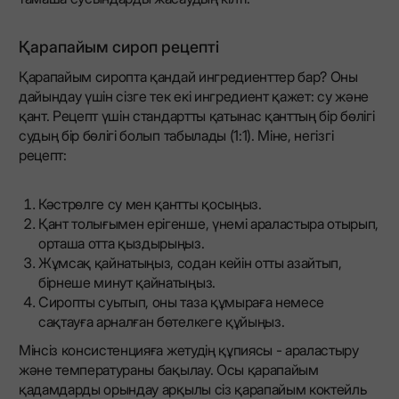
Қарапайым сироп рецепті
Қарапайым сиропта қандай ингредиенттер бар? Оны
дайындау үшін сізге тек екі ингредиент қажет: су және
қант. Рецепт үшін стандартты қатынас қанттың бір бөлігі
судың бір бөлігі болып табылады (1:1). Міне, негізгі
рецепт:
Кәстрөлге су мен қантты қосыңыз.
Қант толығымен ерігенше, үнемі араластыра отырып,
орташа отта қыздырыңыз.
Жұмсақ қайнатыңыз, содан кейін отты азайтып,
бірнеше минут қайнатыңыз.
Сиропты суытып, оны таза құмыраға немесе
сақтауға арналған бөтелкеге ​​құйыңыз.
Мінсіз консистенцияға жетудің құпиясы - араластыру
және температураны бақылау. Осы қарапайым
қадамдарды орындау арқылы сіз қарапайым коктейль