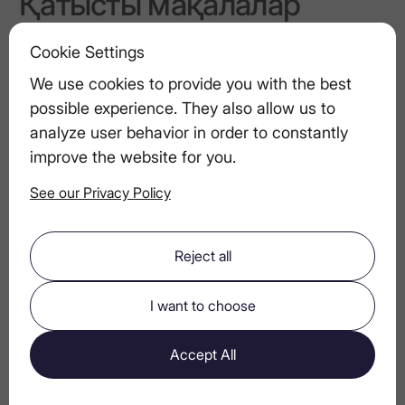
Қатысты мақалалар
Ең жақсы таңғы ас пен арақ жұптауы
Cookie Settings
We use cookies to provide you with the best
LEX әлеуметтік жағы: бөлісуге
possible experience. They also allow us to
арналған, мақтануға емес
analyze user behavior in order to constantly
improve the website for you.
Арақ қаптамасының эволюциясы:
See our Privacy Policy
дәстүрлі бөтелкелерден заманауи
дизайнға дейін
Reject all
Бес сезім кешін өткізу: дәм, дыбыс,
I want to choose
жарық, текстура, хош иіс
Accept All
Премиум арақпен тамаша үйлесетін