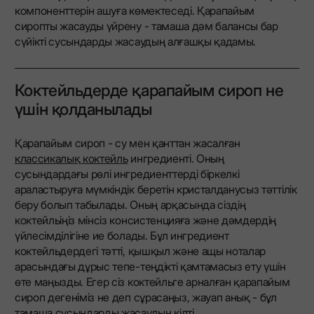
компоненттерін ашуға көмектеседі. Қарапайым
сиропты жасауды үйрену - тамаша дәм балансы бар
сүйікті сусындарды жасаудың алғашқы қадамы.
Коктейльдерде қарапайым сироп не
үшін қолданылады
Қарапайым сироп - су мен қанттан жасалған
классикалық коктейль
ингредиенті. Оның
сусындардағы рөлі ингредиенттерді біркелкі
араластыруға мүмкіндік беретін кристалданусыз тәттілік
беру болып табылады. Оның арқасында сіздің
коктейльіңіз мінсіз консистенцияға және дәмдердің
үйлесімділігіне ие болады. Бұл ингредиент
коктейльдердегі тәтті, қышқыл және ащы ноталар
арасындағы дұрыс тепе-теңдікті қамтамасыз ету үшін
өте маңызды. Егер сіз коктейльге арналған қарапайым
сироп дегеніміз не деп сұрасаңыз, жауап анық - бұл
тамаша сусындарды жасаудың кілті.