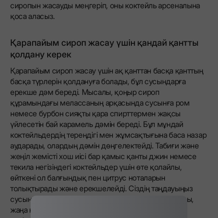
сиропын жасауды меңгеріп, оны коктейль арсеналына
қоса аласыз.
Қарапайым сироп жасау үшін қандай қантты
қолдану керек
Қарапайым сироп жасау үшін ақ қанттан басқа қанттың
басқа түрлерін қолдануға болады, бұл сусындарға
ерекше дәм береді. Мысалы, қоңыр сироп
құрамындағы мелассаның арқасында сусынға ром
немесе бурбон сияқты қара спирттермен жақсы
үйлесетін бай карамель дәмін береді. Бұл мұндай
коктейльдердің тереңдігі мен жұмсақтығына баса назар
аударады, олардың дәмін дөңгелектейді. Табиғи және
жеңіл жемісті хош иісі бар қамыс қанты джин немесе
текила негізіндегі коктейльдер үшін өте қолайлы,
өйткені ол балғындық пен цитрус ноталарын
толықтырады және ерекшелейді. Сіздің таңдауыңыз
сусынның дәмдік профилін түбегейлі өзгерте алады,
жаңа комбинацияларды жасайды және әртүрлі