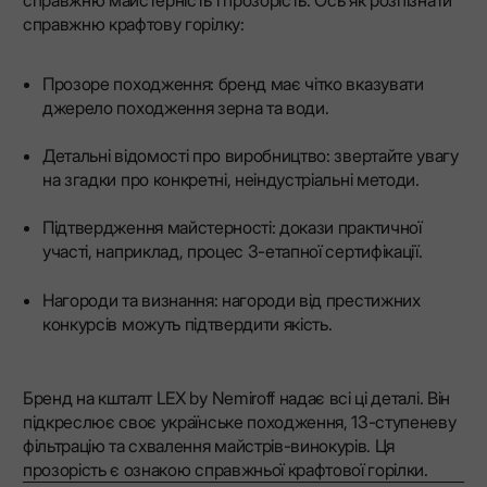
справжню майстерність і прозорість. Ось як розпізнати
справжню крафтову горілку:
Прозоре походження: бренд має чітко вказувати
джерело походження зерна та води.
Детальні відомості про виробництво: звертайте увагу
на згадки про конкретні, неіндустріальні методи.
Підтвердження майстерності: докази практичної
участі, наприклад, процес 3-етапної сертифікації.
Нагороди та визнання: нагороди від престижних
конкурсів можуть підтвердити якість.
Бренд на кшталт LEX by Nemiroff надає всі ці деталі. Він
підкреслює своє українське походження, 13-ступеневу
фільтрацію та схвалення майстрів-винокурів. Ця
прозорість є ознакою справжньої крафтової горілки.