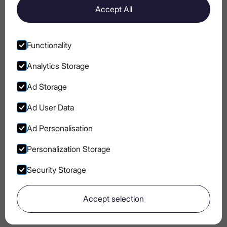
Accept All
Горілка та дизайн: як мінімалізм став
мовою розкоші
Functionality
Analytics Storage
Ad Storage
Go to Instagram
Go to Facebook
Go to Pinterest
Go to Youtube
Ad User Data
БЛОГ
ПОЛІТИКА COOKIE
Ad Personalisation
УМОВИ
КОНФІДЕНЦІЙНІСТЬ
ВИКОРИСТАННЯ
Personalization Storage
ХАРЧОВА ЦІННІСТЬ
Security Storage
Accept selection
Go to main page