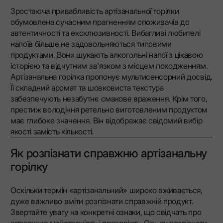
Зростаюча привабливість артізанальної горілки
обумовлена сучасним прагненням споживачів до
автентичності та ексклюзивності. Вибагливі любителі
напоїв більше не задовольняються типовими
продуктами. Вони шукають алкогольні напої з цікавою
історією та відчутним зв'язком з місцем походженням.
Артізанальна горілка пропонує мультисенсорний досвід.
Її складний аромат та шовковиста текстура
забезпечують незабутнє смакове враження. Крім того,
престиж володіння ретельно виготовленим продуктом
має глибоке значення. Він відображає свідомий вибір
якості замість кількості.
Як розпізнати справжню артізанальну
горілку
Оскільки термін «артізанальний» широко вживається,
дуже важливо вміти розпізнати справжній продукт.
Звертайте увагу на конкретні ознаки, що свідчать про