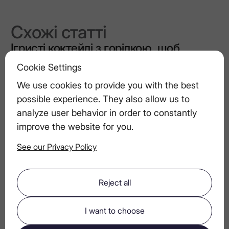
Схожі статті
Ігристі коктейлі з горілкою, щоб
зустріти Новий рік стильно
Cookie Settings
We use cookies to provide you with the best
Наука про аромат: розуміння тонких
possible experience. They also allow us to
ароматів у горілці
analyze user behavior in order to constantly
improve the website for you.
See our Privacy Policy
Закохані у горілку: прості рецепти
коктейлів з яблуком і корицею
Reject all
Суші та омакасе з ультрапреміальною
I want to choose
горілкою