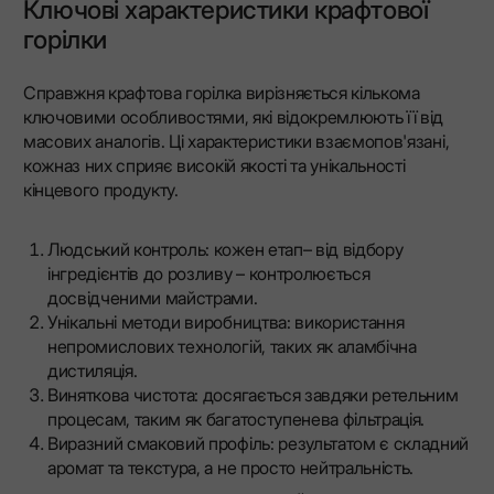
Ключові характеристики крафтової
горілки
Справжня крафтова горілка вирізняється кількома
ключовими особливостями, які відокремлюють її від
масових аналогів. Ці характеристики взаємопов'язані,
кожназ них сприяє високій якості та унікальності
кінцевого продукту.
Людський контроль: кожен етап– від відбору
інгредієнтів до розливу – контролюється
досвідченими майстрами.
Унікальні методи виробництва: використання
непромислових технологій, таких як аламбічна
дистиляція.
Виняткова чистота: досягається завдяки ретельним
процесам, таким як багатоступенева фільтрація.
Виразний смаковий профіль: результатом є складний
аромат та текстура, а не просто нейтральність.