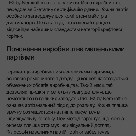
LEX by Nemiroff втілює це у життя. Його виробництво
передбачає 3-етапну сертифікацію рідини. Кожна партія
особисто затверджується комітетом майстрів-
дистиляторів. Це гарантує, що кінцевий продукт
відповідає найвищим стандартам категорії крафтової
горілки.
Пояснення виробництва маленькими
партіями
Горілка, що виробляється невеликими партіями, є
основою ремісничого підходу. Ця концепція стосується
обмежених обсягів виробництва. Такий масштаб
дозволяє приділяти ретельну увагу деталям, що
неможливо на великих заводах. Для LEX by Nemiroff це
означає артізанальний підхід до розливу. Кожна пляшка
вручну розміщується на лінії та пакується в
індивідуальну коробку. Цей метод гарантує, що кожна
окрема пляшка отримує індивідуальний догляд.
Філософія невеликих партій горілки забезпечує