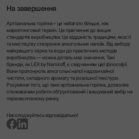
На завершення
Артізанальна горілка – це набагато більше, ніж
маркетинговий термін. Це прагнення до вищих
стандартів виробництва. Це відданість традиціям, якості
та мистецтву створення алкогольних напоїв. Від вибору
найкращого зерна та води до практичних методів
виробництва — кожна деталь має значення. Такі
бренди, як LEX by Nemiroff, є свідченням цієї філософії.
Вони пропонують алкогольні напої надзвичайної
чистоти, складного аромату та розкішної текстури.
Розуміння того, що таке артізанальна горілка, дозволяє
споживачам робити обґрунтований і вишуканий вибір на
перенасиченому ринку.
Насолоджуйтесь відповідально!
go to facebook page
go to linkedin page