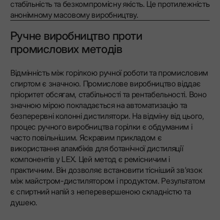
стабільність та безкомпромісну якість. Це протилежність
анонімному масовому виробництву.
Ручне виробництво проти
промислових методів
Відмінність між горілкою ручної роботи та промисловим
спиртом є значною. Промислове виробництво віддає
пріоритет обсягам, стабільності та рентабельності. Воно
значною мірою покладається на автоматизацію та
безперервні колонні дистилятори. На відміну від цього,
процес ручного виробництва горілки є обдуманим і
часто повільнішим. Яскравим прикладом є
використання аламбіків для ботанічної дистиляції
компонентів у LEX. Цей метод є ремісничим і
практичним. Він дозволяє встановити тісніший зв'язок
між майстром-дистилятором і продуктом. Результатом
є спиртний напій з неперевершеною складністю та
душею.