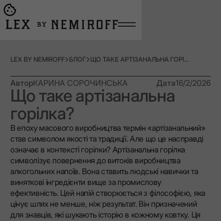
Open burger menu
Go to main page
LEX BY NEMIROFF
БЛОГ
ЩО ТАКЕ АРТІЗАНАЛЬНА ГОРІЛКА?
Автор
КАРИНА СОРОЧИНСЬКА
Дата
16/2/2026
Що таке артізанальна
горілка?
В епоху масового виробництва термін «артізанальний»
став символом якості та традиції. Але що це насправді
означає в контексті горілки? Артізанальна горілка
символізує повернення до витоків виробництва
алкогольних напоїв. Вона ставить людські навички та
виняткові інгредієнти вище за промислову
ефективність. Цей напій створюється з філософією, яка
цінує шлях не менше, ніж результат. Він призначений
для знавців, які шукають історію в кожному ковтку. Ця