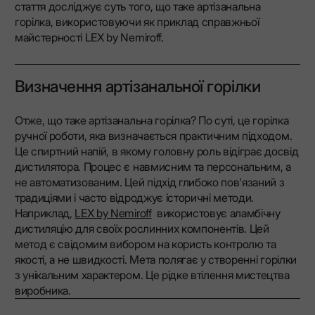
стаття досліджує суть того, що таке артізанальна
горілка, використовуючи як приклад справжньої
майстерності LEX by Nemiroff.
Визначення артізанальної горілки
Отже, що таке артізанальна горілка? По суті, це горілка
ручної роботи, яка визначається практичним підходом.
Це спиртний напій, в якому головну роль відіграє досвід
дистилятора. Процес є навмисним та персональним, а
не автоматизованим. Цей підхід глибоко пов'язаний з
традиціями і часто відроджує історичні методи.
Наприклад,
LEX by Nemiroff
використовує аламбічну
дистиляцію для своїх рослинних компонентів. Цей
метод є свідомим вибором на користь контролю та
якості, а не швидкості. Мета полягає у створенні горілки
з унікальним характером. Це рідке втілення мистецтва
виробника.