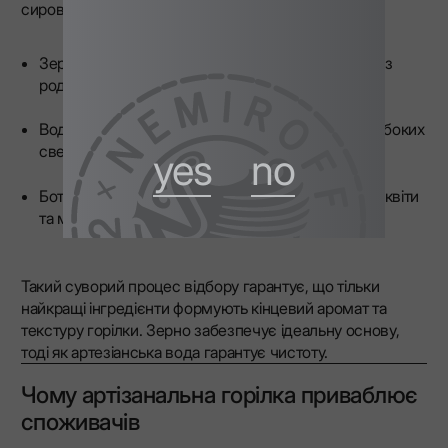
сировини. Для такої горілки, як LEX, це включає:
Зерно: відбірна пшениця та кукурудза класу Lux з
родючого українського чорнозему.
Вода: кришталево чиста артезіанська вода з глибоких
свердловин у Немирівському регіоні.
yes
no
Ботанічні компоненти: ретельно відібрані липові квіти
та мед з місцевих пасік.
Такий суворий процес відбору гарантує, що тільки
найкращі інгредієнти формують кінцевий аромат та
текстуру горілки. Зерно забезпечує ідеальну основу,
тоді як артезіанська вода гарантує чистоту.
Чому артізанальна горілка приваблює
споживачів