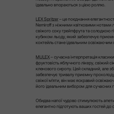
ідеально впораються з цією роллю.
LEX Spritzer
– це поєднання елегантності
Nemiroff з ніжними квітковими нотами 
свіжого соку грейпфрута та солодкою г
кубиком льоду, який забезпечує приє
коктейль стане ідеальним освіжаючим 
MULEX
– сучасна інтерпретація класики
фруктовість яблучного лікеру, свіжий сі
кленового сиропу. Цей складний, але з
забезпечує тривалу приємну прохолоду
свіжої м'яти, він має яскравий освіж
його ідеальним вибором для сучасних п
Обидва напої чудово стимулюють апети
елегантно підготують ваших гостей до 