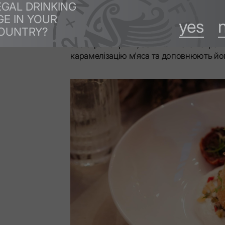
EGAL DRINKING
GE IN YOUR
yes
LEX Rhubarb Hibiscus Vodka Tonic
має ви
OUNTRY?
залишається, підкреслюючи смак страв
або страв з гриля, оскільки його яскрав
карамелізацію м'яса та доповнюють йог