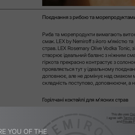
Поєднання з рибою та морепродуктам
Риба та морепродукти вимагають витон
смак. LEX by Nemiroff з його м'якістю 
страв. LEX Rosemary Olive Vodka Tonic,
створює ідеальний баланс з ніжним сма
гіркота прекрасно контрастує з солоно
проявляється тут у ідеальному поєднан
доповнює, але не домінує над смаком 
складність поступово, доповнюючи, а 
Горілчані коктейлі для м'ясних страв
This site uses
Coo
М'ясні страви з багатим смаком чудов
I agree with
Terms o
and
Private P
характером. LEX by Nemiroff зі своїми
RE YOU OF THE
блискучим доповненням до будь-якого в