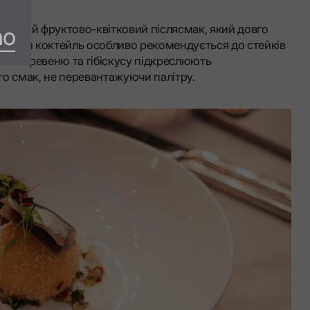
no
разний фруктово-квітковий післясмак, який довго
и. Цей коктейль особливо рекомендується до стейків
і ноти ревеню та гібіскусу підкреслюють
о смак, не перевантажуючи палітру.