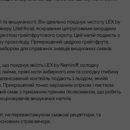
 та вишуканості. Він ідеально поєднує чистоту LEX by
лікеру Lillet Rosé, яскравими цитрусовими акордами
іркотою грейпфрутового сиропу. Цей напій подають з
мну прохолоду. Прикрашений цедрою грейпфрута,
вибором для справжніх знавців вишуканих смаків.
, що поєднує якість LEX by Nemiroff, солодку
к лайма, пряні ноти імбирного еля та солодку глибину
балансований коктейль подають з льодом, якийй
. Прикрашений тонко нарізаним огірком і листком
аючий смак з приємним пряним післясмаком, що робить
оціновувачів вишуканих напоїв.
т, не перевантажуючи смакові рецептори, та
основних страв вечора.