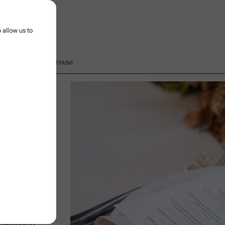
 menu
 allow us to
ЛКОЮ ДЛЯ КОЖНОГО СТРАВИ
4/1/2026
Дата
ою
 це не
ризонти
 таке
ені на
ьна горілка
нікальна