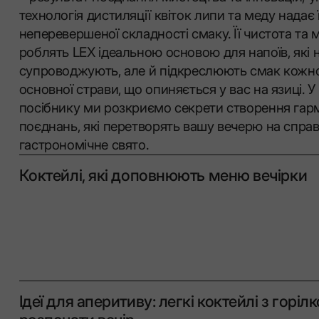
технологія дистиляції квіток липи та меду надає 
неперевершеної складності смаку. Її чистота та м
роблять LEX ідеальною основою для напоїв, які 
супроводжують, але й підкреслюють смак кожно
основної страви, що опиняється у вас на язиці. 
посібнику ми розкриємо секрети створення гар
поєднань, які перетворять вашу вечерю на спра
гастрономічне свято.
Коктейлі, які доповнюють меню вечірки
Ідеї для аперитиву: легкі коктейлі з горіл