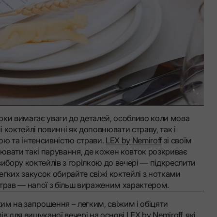
рки вимагає уваги до деталей, особливо коли мова
і коктейлі повинні як доповнювати страву, так і
ою та інтенсивністю страви.
LEX by Nemiroff
зі своїм
ювати такі парування, де кожен ковток розкриває
ибору коктейлів з горілкою до вечері — підкреслити
легких закусок обирайте свіжі коктейлі з нотками
трав — напої з більш вираженим характером.
м на запрошення – легким, свіжим і обіцяти
ів для вишуканої вечері на основі LEX by Nemiroff, які