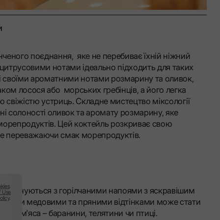
и
ченого поєднання, яке не перебиває їхній ніжний
та цитрусовими нотами ідеально підходить для таких
 зі своїми ароматними нотами розмарину та оливок,
ком лосося або морських гребінців, а його легка
ю свіжістю устриць. Складне мистецтво міксології
ні солоності оливок та аромату розмарину, яке
морепродуктів. Цей коктейль розкриває свою
не переважаючи смак морепродуктів.
kies
.
о поєднуються з горілчаними напоями з яскравішим
f Use
olicy
.
 теплими медовими та пряними відтінками може стати
иду м'яса – баранини, телятини чи птиці.