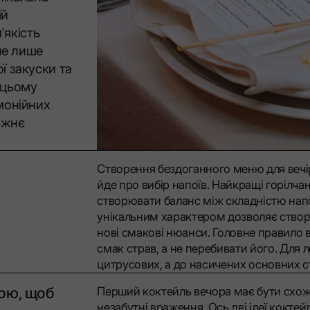
їй
'якість
не лише
ї закуски та
У цьому
монійних
вжнє
Створення бездоганного меню для вечі
йде про вибір напоїв. Найкращі горілчан
створювати баланс між складністю нап
унікальним характером дозволяє створ
нові смакові нюанси. Головне правило в
смак страв, а не перебивати його. Для 
цитрусових, а до насичених основних с
кою, щоб
Перший коктейль вечора має бути схожи
незабутні враження. Ось дві ідеї коктейл