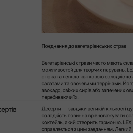
Поєднання до вегетаріанських страв
Вегетаріанські страви часто мають скл
можливостей для творчих парувань. LEX
огірка та легкою квітковою солодкістю
салатами та овочевими террінами. Його
авокадо, свіжих сирів або запечених ов
перебиваючи їх.
сертів
Десерти — завдяки великій кількості ц
солодкість повинна врівноважувати сол
коктейль, який створить гармонію. LEX
справляється з цим завданням. Легкий 