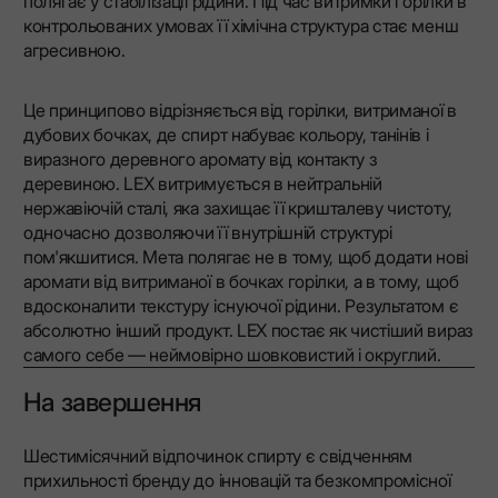
полягає у стабілізації рідини. Під час витримки горілки в
контрольованих умовах її хімічна структура стає менш
агресивною.
Це принципово відрізняється від горілки, витриманої в
дубових бочках, де спирт набуває кольору, танінів і
виразного деревного аромату від контакту з
деревиною. LEX витримується в нейтральній
нержавіючій сталі, яка захищає її кришталеву чистоту,
одночасно дозволяючи її внутрішній структурі
пом'якшитися. Мета полягає не в тому, щоб додати нові
аромати від витриманої в бочках горілки, а в тому, щоб
вдосконалити текстуру існуючої рідини. Результатом є
абсолютно інший продукт. LEX постає як чистіший вираз
самого себе — неймовірно шовковистий і округлий.
На завершення
Шестимісячний відпочинок спирту є свідченням
прихильності бренду до інновацій та безкомпромісної