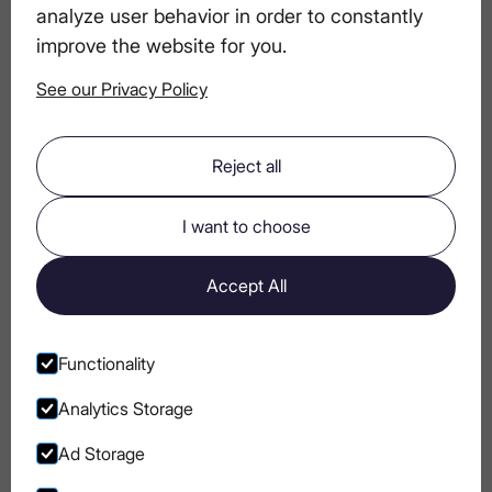
пляжу та басейну
analyze user behavior in order to constantly
improve the website for you.
See our Privacy Policy
Організація вечері, де головну роль
відіграє горілка
Reject all
Коктейлі до Дня Батька: витончене
I want to choose
святкування з елегантністю горілки
Accept All
Найкращі пряні коктейлі з горілкою, які
варто спробувати
Functionality
Analytics Storage
Ad Storage
Go to Instagram
Go to Facebook
Go to Pinterest
Go to Youtube