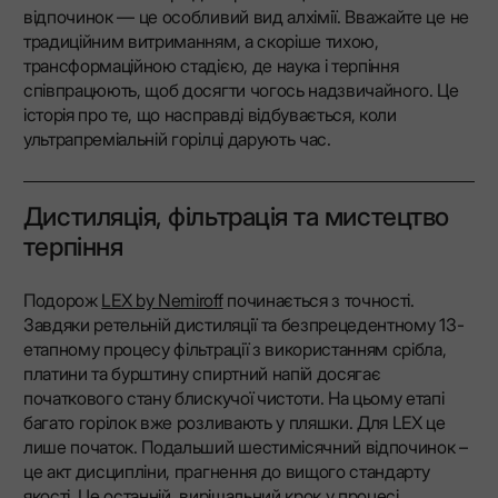
відпочинок — це особливий вид алхімії. Вважайте це не
традиційним витриманням, а скоріше тихою,
трансформаційною стадією, де наука і терпіння
співпрацюють, щоб досягти чогось надзвичайного. Це
історія про те, що насправді відбувається, коли
ультрапреміальній горілці дарують час.
Дистиляція, фільтрація та мистецтво
терпіння
Подорож
LEX by Nemiroff
починається з точності.
Завдяки ретельній дистиляції та безпрецедентному 13-
етапному процесу фільтрації з використанням срібла,
платини та бурштину спиртний напій досягає
початкового стану блискучої чистоти. На цьому етапі
багато горілок вже розливають у пляшки. Для LEX це
лише початок. Подальший шестимісячний відпочинок –
це акт дисципліни, прагнення до вищого стандарту
якості. Це останній, вирішальний крок у процесі,