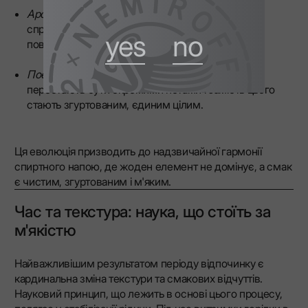
Ароматична інтеграція
: різкі, леткі сполуки, що
сприяють «гострому» алкогольному присмаку,
yes
no
повільно розсіюються або інтегруються.
Поєднання смаків
: окремі смакові елементи
перестають бути окремими нотами і замість цього
стають згуртованим, єдиним цілим.
Ця еволюція призводить до надзвичайної гармонії
спиртного напою, де жоден елемент не домінує, а смак
є чистим, згуртованим і м'яким.
Час та текстура: наука, що стоїть за
м'якістю
Найважливішим результатом періоду відпочинку є
кардинальна зміна текстури та смакових відчуттів.
Науковий принцип, що лежить в основі цього процесу,