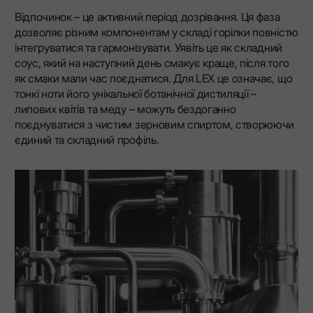
Відпочинок – це активний період дозрівання. Ця фаза
дозволяє різним компонентам у складі горілки повністю
інтегруватися та гармонізувати. Уявіть це як складний
соус, який на наступний день смакує краще, після того
як смаки мали час поєднатися. Для LEX це означає, що
тонкі ноти його унікальної ботанічної дистиляції –
липових квітів та меду – можуть бездоганно
поєднуватися з чистим зерновим спиртом, створюючи
єдиний та складний профіль.