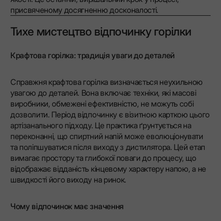
присвяченому досягненню досконалості.
Тихе мистецтво відпочинку горілки
Крафтова горілка: традиція уваги до деталей
Справжня крафтова горілка визначається неухильною
увагою до деталей. Вона включає техніки, які масові
виробники, обмежені ефективністю, не можуть собі
дозволити. Період відпочинку є візитною карткою цього
артізанального підходу. Це практика ґрунтується на
переконанні, що спиртний напій може еволюціонувати
та поліпшуватися після виходу з дистилятора. Цей етап
вимагає простору та глибокої поваги до процесу, що
відображає відданість кінцевому характеру напою, а не
швидкості його виходу на ринок.
Чому відпочинок має значення