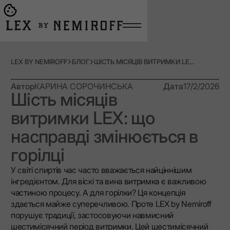
Open burger menu
Go to main page
LEX BY NEMIROFF
БЛОГ
ШІСТЬ МІСЯЦІВ ВИТРИМКИ LEX: ЩО НАСПРАВДІ ЗМІНЮЄТЬСЯ В ГОРІЛЦІ
Автор
КАРИНА СОРОЧИНСЬКА
Дата
17/2/2026
Шість місяців
витримки LEX: що
насправді змінюється в
горілці
У світі спиртів час часто вважається найціннішим
інгредієнтом. Для віскі та вина витримка є важливою
частиною процесу. А для горілки? Ця концепція
здається майже суперечливою. Проте LEX by Nemiroff
порушує традиції, застосовуючи навмисний
шестимісячний період витримки. Цей шестимісячний