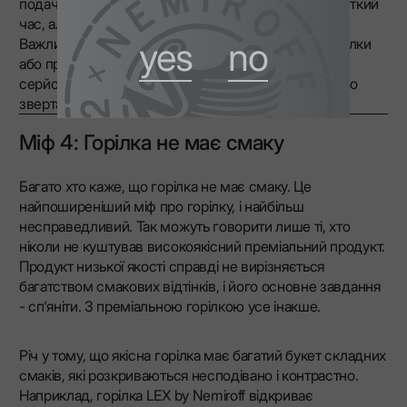
подачею, помістіть її в морозильну камеру на короткий
час, але не варто зберігати там горілку постійно.
Важливо розуміти, що вживання простроченої горілки
yes
no
або продукту, який неправильно зберігався, може
серйозно зашкодити здоров'ю. Тому дуже важливо
звертати на це особливу увагу.
Міф 4: Горілка не має смаку
Багато хто каже, що горілка не має смаку. Це
найпоширеніший міф про горілку, і найбільш
несправедливий. Так можуть говорити лише ті, хто
ніколи не куштував високоякісний преміальний продукт.
Продукт низької якості справді не вирізняється
багатством смакових відтінків, і його основне завдання
- сп'яніти. З преміальною горілкою усе інакше.
Річ у тому, що якісна горілка має багатий букет складних
смаків, які розкриваються несподівано і контрастно.
Наприклад, горілка LEX by Nemiroff відкриває