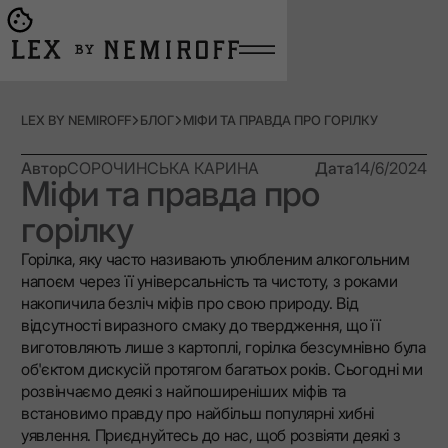
Open burger menu
Go to main page
LEX BY NEMIROFF
БЛОГ
МІФИ ТА ПРАВДА ПРО ГОРІЛКУ
Автор
СОРОЧИНСЬКА КАРИНА
Дата
14/6/2024
Міфи та правда про
горілку
Горілка, яку часто називають улюбленим алкогольним
напоєм через її універсальність та чистоту, з роками
накопичила безліч міфів про свою природу. Від
відсутності виразного смаку до твердження, що її
виготовляють лише з картоплі, горілка безсумнівно була
об'єктом дискусій протягом багатьох років. Сьогодні ми
розвінчаємо деякі з найпоширеніших міфів та
встановимо правду про найбільш популярні хибні
уявлення. Приєднуйтесь до нас, щоб розвіяти деякі з