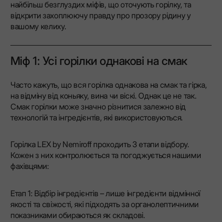
найбільш безглуздих міфів, що оточують горілку, та
відкрити захоплюючу правду про прозору рідину у
вашому келиху.
Міф 1: Усі горілки однакові на смак
Часто кажуть, що вся горілка однакова на смак та гірка,
на відміну від коньяку, вина чи віскі. Однак це не так.
Смак горілки може значно різнитися залежно від
технологій та інгредієнтів, які використовуються.
Горілка LEX by Nemiroff проходить 3 етапи відбору.
Кожен з них контролюється та погоджується нашими
фахівцями: ​
Етап 1: Відбір інгредієнтів – лише інгредієнти відмінної
якості та свіжості, які підходять за органолептичними
показниками обираються як складові.