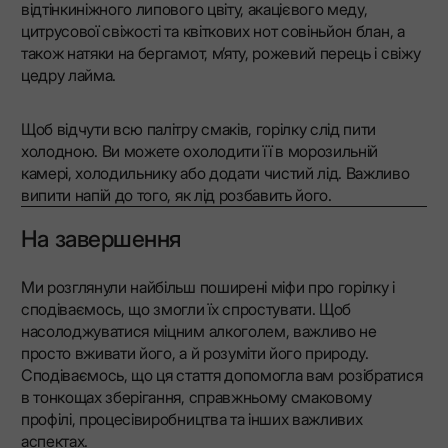
відтінкиніжного липового цвіту, акацієвого меду,
цитрусової свіжості та квіткових нот совіньйон блан, а
також натяки на бергамот, м’яту, рожевий перець і свіжу
цедру лайма.
Щоб відчути всю палітру смаків, горілку слід пити
холодною. Ви можете охолодити її в морозильній
камері, холодильнику або додати чистий лід. Важливо
випити напій до того, як лід розбавить його.
На завершення
Ми розглянули найбільш поширені міфи про горілку і
сподіваємось, що змогли їх спростувати. Щоб
насолоджуватися міцним алкоголем, важливо не
просто вживати його, а й розуміти його природу.
Сподіваємось, що ця стаття допомогла вам розібратися
в тонкощах зберігання, справжньому смаковому
профілі, процесівиробництва та інших важливих
аспектах.