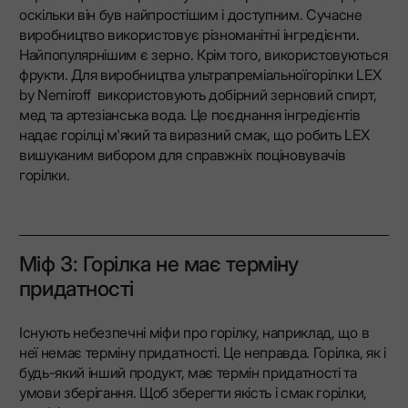
оскільки він був найпростішим і доступним. Сучасне
виробництво використовує різноманітні інгредієнти.
Найпопулярнішим є зерно. Крім того, використовуються
фрукти. Для виробництва ультрапреміальноїгорілки LEX
by Nemiroff використовують добірний зерновий спирт,
мед та артезіанська вода. Це поєднання інгредієнтів
надає горілці м'який та виразний смак, що робить LEX
вишуканим вибором для справжніх поціновувачів
горілки.
Міф 3: Горілка не має терміну
придатності
Існують небезпечні міфи про горілку, наприклад, що в
неї немає терміну придатності. Це неправда. Горілка, як і
будь-який інший продукт, має термін придатності та
умови зберігання. Щоб зберегти якість і смак горілки,