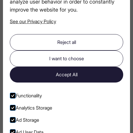
інгредієнтів
analyze user behavior in order to constantly
improve the website for you.
See our Privacy Policy
Як визначити, чи горілка справді
преміальна: гід для поціновувачів
Reject all
Прості коктейлі на Гелловін: ідеї для
I want to choose
моторошних напоїв з горілкою
Accept All
Горілка як засіб для очищення смаку
між стравами
Functionality
Analytics Storage
Ad Storage
Go to Instagram
Go to Facebook
Go to Pinterest
Go to Youtube
Ad User Data