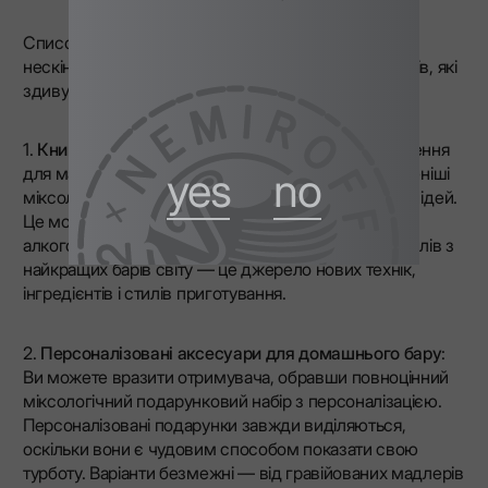
Список найкращих подарунків для міксологів
нескінченний — ось ще кілька продуманих варіантів, які
здивують будь-якого поціновувача напоїв:
1.
Книги про коктейлі
— це чудове джерело натхнення
для майбутньої творчості, адже навіть найдосвідченіші
yes
no
міксологи потребують постійного оновлення своїх ідей.
Це може бути книга про історію улюбленого
алкогольного напою або добірка унікальних коктейлів з
найкращих барів світу — це джерело нових технік,
інгредієнтів і стилів приготування.
2.
Персоналізовані аксесуари для домашнього бару
:
Ви можете вразити отримувача, обравши повноцінний
міксологічний подарунковий набір з персоналізацією.
Персоналізовані подарунки завжди виділяються,
оскільки вони є чудовим способом показати свою
турботу. Варіанти безмежні — від гравійованих мадлерів