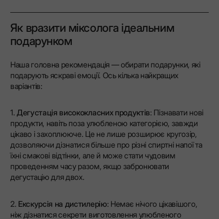
Як вразити міксолога ідеальним
подарунком
Наша головна рекомендація — обирати подарунки, які
подарують яскраві емоції. Ось кілька найкращих
варіантів:
1.
Дегустація висококласних продуктів
: Пізнавати нові
продукти, навіть поза улюбленою категорією, завжди
цікаво і захоплююче. Це не лише розширює кругозір,
дозволяючи дізнатися більше про різні спиртні напої та
їхні смакові відтінки, але й може стати чудовим
проведенням часу разом, якщо забронювати
дегустацію для двох.
2.
Екскурсія на дистилерію
: Немає нічого цікавішого,
ніж дізнатися секрети виготовлення улюбленого