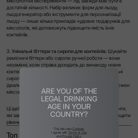
міксологічні експерименти — лід завжди має бути в
достатній кількості. Набір великих форм для льоду,
льодогенератор або інструменти для персоналізації
льоду — лише кілька прикладів чудових подарунків для
міксологів, які допоможуть підвищити якість їхніх
коктейлів.
3.
Унікальні біттери та сиропи для коктейлів
: Шукайте
ремісничі біттери або сиропи ручної роботи — вони
незамінні, коли справа доходить до винаходу нових
коктейлів і дослідження цікавих комбінацій. Унікальні
сиропи та біттери додають напоям складність і є
ідеальним подарунком, який обов’язково оцінить кожен
ARE YOU OF THE
міксолог.
LEGAL DRINKING
AGE IN YOUR
Ці ідеї подарунків для міксологів — практичні варіанти,
COUNTRY?
які завжди потрібні, коли йдеться про те, щоб підвищити
рівень коктейлів.
This site uses
Cookies
.
I agree with
Terms of Use
Топ ідей подарунків міксологам
and
Private Policy
.