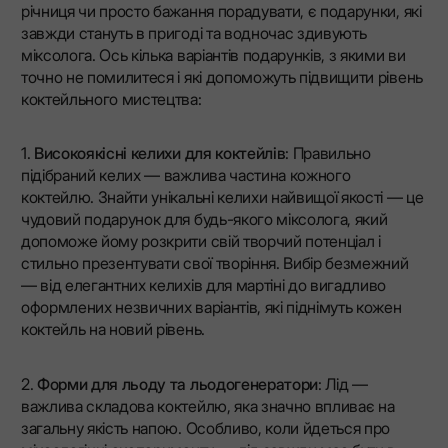
річниця чи просто бажання порадувати, є подарунки, які
завжди стануть в пригоді та водночас здивують
міксолога. Ось кілька варіантів подарунків, з якими ви
точно не помилитеся і які допоможуть підвищити рівень
коктейльного мистецтва:
1.
Високоякісні келихи для коктейлів
: Правильно
підібраний келих — важлива частина кожного
коктейлю. Знайти унікальні келихи найвищої якості — це
чудовий подарунок для будь-якого міксолога, який
допоможе йому розкрити свій творчий потенціал і
стильно презентувати свої творіння. Вибір безмежний
— від елегантних келихів для мартіні до вигадливо
оформлених незвичних варіантів, які піднімуть кожен
коктейль на новий рівень.
2.
Форми для льоду та льодогенератори
: Лід —
важлива складова коктейлю, яка значно впливає на
загальну якість напою. Особливо, коли йдеться про