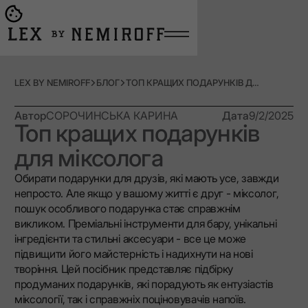
Open burger menu
Go to main page
LEX BY NEMIROFF
БЛОГ
ТОП КРАЩИХ ПОДАРУНКІВ ДЛЯ МІКСОЛОГА
Автор
СОРОЧИНСЬКА КАРИНА
Дата
9/2/2025
Топ кращих подарунків
для міксолога
Обирати подарунки для друзів, які мають усе, завжди
непросто. Але якщо у вашому житті є друг - міксолог,
пошук особливого подарунка стає справжнім
викликом. Преміальні інструменти для бару, унікальні
інгредієнти та стильні аксесуари - все це може
підвищити його майстерність і надихнути на нові
творіння. Цей посібник представляє підбірку
продуманих подарунків, які порадують як ентузіастів
міксології, так і справжніх поціновувачів напоїв.