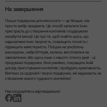
На завершення
Пошук подарунка для міксолога — це більше, ніж
просто вибір предмета. Це спосіб запалити їхню
пристрасть до створення коктейлів і подарувати
незабутні емоції. Це про те, щоб знайти щось, що
надихатиме їхню творчість, покращить точність і
підвищить майстерність. Поїздка на улюблену
винокурню, набір біттерів, келихи, виготовлені на
замовлення, або щось інше з нашого списку ідей - ці
продумані подарунки, безсумнівно, покращать їхній
досвід приготування коктейлів і пробудять креативність.
Вип'ємо за здоров’я і творчі подарунки, які надихають на
створення нового чудового коктейлю!
Насолоджуйтесь відповідально!
go to facebook page
go to linkedin page