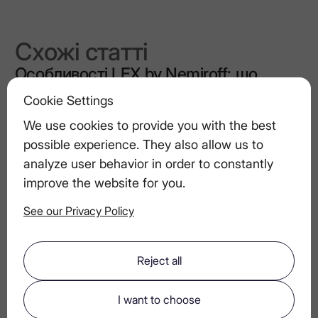
Схожі статті
Особливості LEX by Nemiroff: що
робить цю горілку особливою
Cookie Settings
We use cookies to provide you with the best
Найкращі коктейлі на основі горілки
possible experience. They also allow us to
після вечері та на ніч
analyze user behavior in order to constantly
improve the website for you.
See our Privacy Policy
Як визначити, чи горілка справді
преміальна: гід для поціновувачів
Reject all
Роль фільтрації у створенні
I want to choose
ультрапреміальної горілки