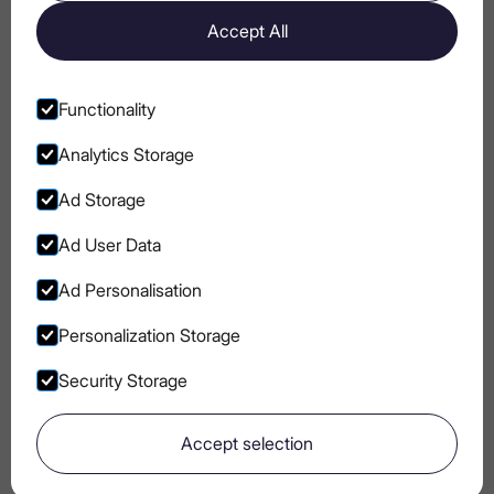
Accept All
Як відзначити Національний день
горілки
Functionality
Analytics Storage
Ad Storage
Go to Instagram
Go to Facebook
Go to Pinterest
Go to Youtube
Ad User Data
БЛОГ
ПОЛІТИКА COOKIE
Ad Personalisation
УМОВИ
КОНФІДЕНЦІЙНІСТЬ
ВИКОРИСТАННЯ
Personalization Storage
ХАРЧОВА ЦІННІСТЬ
Security Storage
Accept selection
Go to main page