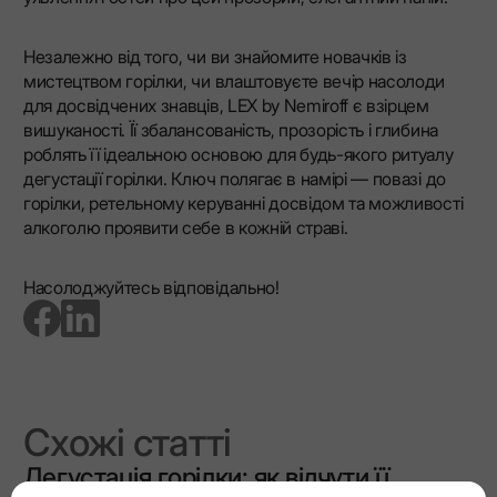
Незалежно від того, чи ви знайомите новачків із
мистецтвом горілки, чи влаштовуєте вечір насолоди
для досвідчених знавців, LEX by Nemiroff є взірцем
вишуканості. Її збалансованість, прозорість і глибина
роблять її ідеальною основою для будь-якого ритуалу
дегустації горілки. Ключ полягає в намірі — повазі до
горілки, ретельному керуванні досвідом та можливості
алкоголю проявити себе в кожній страві.
Насолоджуйтесь відповідально!
go to facebook page
go to linkedin page
Схожі статті
Дегустація горілки: як відчути її