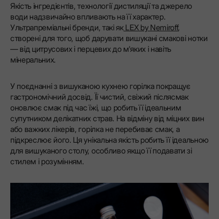
Якість інгредієнтів, технології дистиляції та джерело
води надзвичайно впливають на її характер.
Ультрапреміальні бренди, такі як
LEX by Nemiroff
,
створені для того, щоб дарувати вишукані смакові нотки
— від цитрусових і перцевих до м'яких і навіть
мінеральних.
У поєднанні з вишуканою кухнею горілка покращує
гастрономічний досвід. Її чистий, свіжий післясмак
оновлює смак під час їжі, що робить її ідеальним
супутником делікатних страв. На відміну від міцних вин
або важких лікерів, горілка не перебиває смак, а
підкреслює його. Ця унікальна якість робить її ідеальною
для вишуканого столу, особливо якщо її подавати зі
стилем і розумінням.