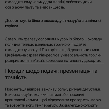
охолодженому келиху для мартіні, забезпечуючи
освіжаючу паузу та видовищність.
Десерт: мус із білого шоколаду з глазур’ю з ванільної
горілки
Завершіть трапезу солодким мусом із білого шоколаду,
политим теплою ванільною горілкою. Подайте
охолоджену чарку тієї ж горілки, щоб доповнити смак.
Ця фінальна страва підкреслює універсальність горілки,
розкриваючи її м'який, кремовий потенціал у десертах.
Поради щодо подачі: презентація та
точність
Презентація відіграє важливу роль у ритуалі дегустації.
Використовуйте келихи на ніжці або невеликі
кришталеві келихи, щоб підкреслити прозорість напою
та зберегти його температуру. Заздалегідь охолодіть