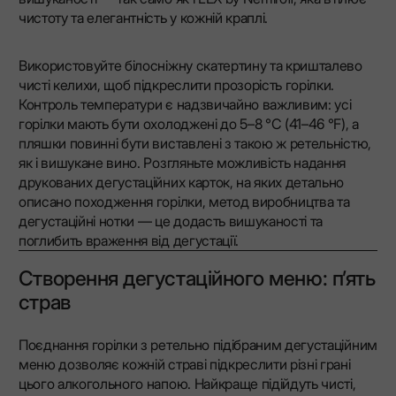
чистоту та елегантність у кожній краплі.
Використовуйте білосніжну скатертину та кришталево
чисті келихи, щоб підкреслити прозорість горілки.
Контроль температури є надзвичайно важливим: усі
горілки мають бути охолоджені до 5–8 °C (41–46 °F), а
пляшки повинні бути виставлені з такою ж ретельністю,
як і вишукане вино. Розгляньте можливість надання
друкованих дегустаційних карток, на яких детально
описано походження горілки, метод виробництва та
дегустаційні нотки — це додасть вишуканості та
поглибить враження від дегустації.
Створення дегустаційного меню: п’ять
страв
Поєднання горілки з ретельно підібраним дегустаційним
меню дозволяє кожній страві підкреслити різні грані
цього алкогольного напою. Найкраще підійдуть чисті,