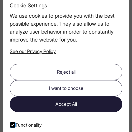
справжній смак
Cookie Settings
We use cookies to provide you with the best
Найкращі поєднання страв для бранчу
possible experience. They also allow us to
з горілкою
analyze user behavior in order to constantly
improve the website for you.
See our Privacy Policy
Організація першої весняної зустрічі:
вечір з горілкою на терасі
Reject all
Міксологія: техніки для домашніх
I want to choose
барменів
Accept All
Горілка з льодом: мистецтво
смакування чистої горілки
Functionality