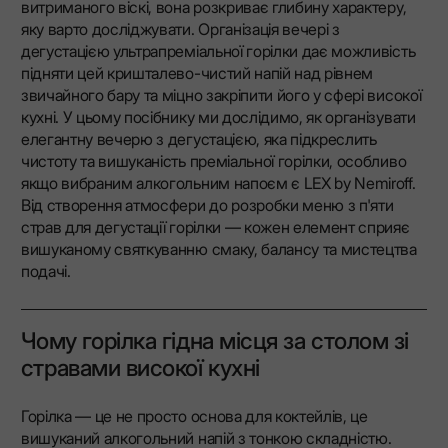
витриманого віскі, вона розкриває глибину характеру,
яку варто досліджувати. Організація вечері з
дегустацією ультрапреміальної горілки дає можливість
підняти цей кришталево-чистий напій над рівнем
звичайного бару та міцно закріпити його у сфері високої
кухні. У цьому посібнику ми дослідимо, як організувати
елегантну вечерю з дегустацією, яка підкреслить
чистоту та вишуканість преміальної горілки, особливо
якщо вибраним алкогольним напоєм є LEX by Nemiroff.
Від створення атмосфери до розробки меню з п'яти
страв для дегустації горілки — кожен елемент сприяє
вишуканому святкуванню смаку, балансу та мистецтва
подачі.
Чому горілка гідна місця за столом зі
стравами високої кухні
Горілка — це не просто основа для коктейлів, це
вишуканий алкогольний напій з тонкою складністю.