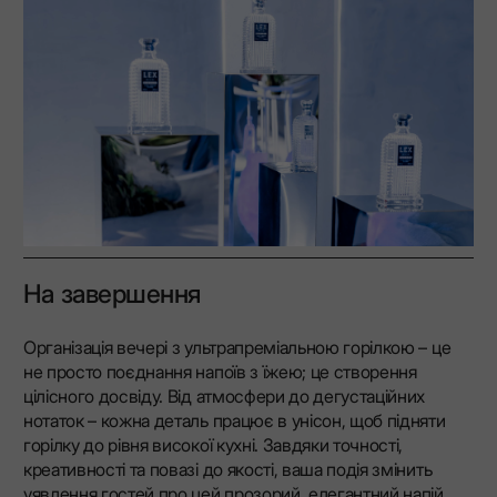
На завершення
Організація вечері з ультрапреміальною горілкою – це
не просто поєднання напоїв з їжею; це створення
цілісного досвіду. Від атмосфери до дегустаційних
нотаток – кожна деталь працює в унісон, щоб підняти
горілку до рівня високої кухні. Завдяки точності,
креативності та повазі до якості, ваша подія змінить
уявлення гостей про цей прозорий, елегантний напій.