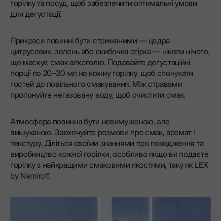
горілку та посуд, щоб забезпечити оптимальні умови
для дегустації.
Прикраси повинні бути стриманими — цедра
цитрусових, зелень або скибочка огірка — ніколи нічого,
що маскує смак алкоголю. Подавайте дегустаційні
порції по 20–30 мл на кожну горілку, щоб спонукати
гостей до повільного смакування. Між стравами
пропонуйте негазовану воду, щоб очистити смак.
Атмосфера повинна бути невимушеною, але
вишуканою. Заохочуйте розмови про смак, аромат і
текстуру. Діліться своїми знаннями про походження та
виробництво кожної горілки, особливо якщо ви подаєте
горілку з найкращими смаковими якостями, таку як LEX
by Nemiroff.