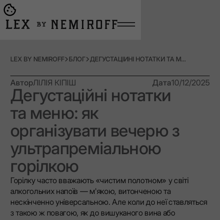
Open burger menu
Go to main page
LEX BY NEMIROFF
БЛОГ
ДЕГУСТАЦІЙНІ НОТАТКИ ТА МЕНЮ: ЯК ОРГАНІЗУВАТИ ВЕЧЕРЮ З УЛЬТРАПРЕМІАЛЬНОЮ ГОРІЛКОЮ
Автор
ЛІЛІЯ КІПІШ
Дата
10/12/2025
Дегустаційні нотатки
та меню: як
організувати вечерю з
ультрапреміальною
горілкою
Горілку часто вважають «чистим полотном» у світі
алкогольних напоїв — м'якою, витонченою та
нескінченно універсальною. Але коли до неї ставляться
з такою ж повагою, як до вишуканого вина або