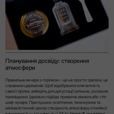
Планування досвіду: створення
атмосфери
Правильна вечеря з горілкою – це не просто трапеза, це
справжня церемонія. Щоб відобразити елегантність
самої горілки, виберіть для дегустації затишне, розкішне
приміщення. Ідеально підійде приватна кімната або стіл
шеф-кухаря. Приглушене освітлення, тиха музика та
мінімалістичний декор створюють атмосферу спокійної
вишуканості — так само як і LEX by Nemiroff, яка втілює