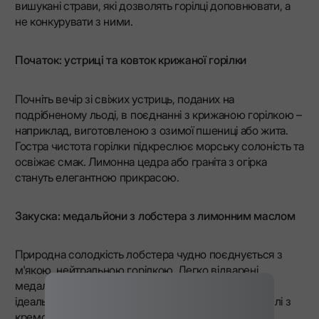
вишукані страви, які дозволять горілці доповнювати, а
не конкурувати з ними.
Початок: устриці та ковток крижаної горілки
Почніть вечір зі свіжих устриць, поданих на
подрібненому льоді, в поєднанні з крижаною горілкою –
наприклад, виготовленою з озимої пшениці або жита.
Гостра чистота горілки підкреслює морську солоність та
освіжає смак. Лимонна цедра або граніта з огірка
стануть елегантною прикрасою.
Закуска: медальйони з лобстера з лимонним маслом
Природна солодкість лобстера чудно поєднується з
м'якою, нейтральною горілкою. Легко відварені
медальйони з лобстера, политі лимонним маслом,
ідеально доповнюються горілкою на основі картоплі з
кремовою текстурою. Баланс між насиченістю та