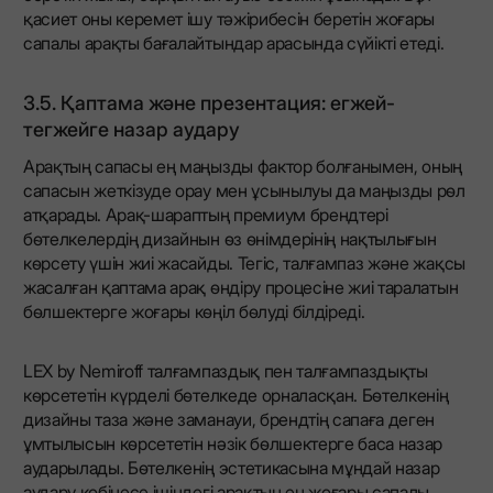
қасиет оны керемет ішу тәжірибесін беретін жоғары
сапалы арақты бағалайтындар арасында сүйікті етеді.
3.5. Қаптама және презентация: егжей-
тегжейге назар аудару
Арақтың сапасы ең маңызды фактор болғанымен, оның
сапасын жеткізуде орау мен ұсынылуы да маңызды рөл
атқарады. Арақ-шараптың премиум брендтері
бөтелкелердің дизайнын өз өнімдерінің нақтылығын
көрсету үшін жиі жасайды. Тегіс, талғампаз және жақсы
жасалған қаптама арақ өндіру процесіне жиі таралатын
бөлшектерге жоғары көңіл бөлуді білдіреді.
LEX by Nemiroff талғампаздық пен талғампаздықты
көрсететін күрделі бөтелкеде орналасқан. Бөтелкенің
дизайны таза және заманауи, брендтің сапаға деген
ұмтылысын көрсететін нәзік бөлшектерге баса назар
аударылады. Бөтелкенің эстетикасына мұндай назар
аудару көбінесе ішіндегі арақтың ең жоғары сапалы