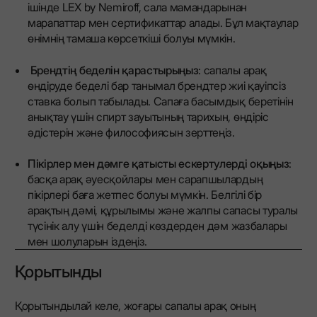
ішінде LEX by Nemiroff, сала мамандарынан
марапаттар мен сертификаттар алады. Бұл мақтаулар
өнімнің тамаша көрсеткіші болуы мүмкін.
Брендтің беделін қарастырыңыз
: сапалы арақ
өндіруде беделі бар танымал брендтер жиі қауіпсіз
ставка болып табылады. Сапаға басымдық беретінін
анықтау үшін спирт зауытының тарихын, өндіріс
әдістерін және философиясын зерттеңіз.
Пікірлер мен дәмге қатысты ескертулерді оқыңыз
:
басқа арақ әуесқойлары мен сарапшылардың
пікірлері баға жетпес болуы мүмкін. Белгілі бір
арақтың дәмі, құрылымы және жалпы сапасы туралы
түсінік алу үшін беделді көздерден дәм жазбалары
мен шолуларын іздеңіз.
Қорытынды
Қорытындылай келе, жоғары сапалы арақ оның