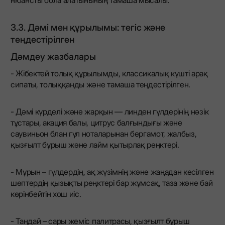
3.3. Дәмі мен құрылымы: тегіс және
теңдестірілген
Дәмдеу жазбалары
- Жібектей толық құрылымды, классикалық күшті арақ
сипаты, толыққанды және тамаша теңдестірілген.
- Дәмі күрделі және жарқын — линден гүлдерінің нәзік
тұстары, акация балы, цитрус балғындығы және
саувиньон блан гүл ноталарынан бергамот, жалбыз,
қызғылт бұрыш және лайм қытырлақ реңктері.
- Мұрын – гүлдердің, ақ жүзімнің және жаңадан кесілген
шөптердің қызықты реңктері бар жұмсақ, таза және бай
көрінбейтін хош иіс.
- Таңдай – сары жеміс палитрасы, қызғылт бұрыш