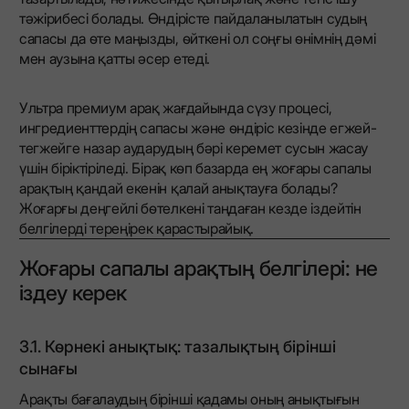
тәжірибесі болады. Өндірісте пайдаланылатын судың
сапасы да өте маңызды, өйткені ол соңғы өнімнің дәмі
мен аузына қатты әсер етеді.
Ультра премиум арақ жағдайында сүзу процесі,
ингредиенттердің сапасы және өндіріс кезінде егжей-
тегжейге назар аударудың бәрі керемет сусын жасау
үшін біріктіріледі. Бірақ көп базарда ең жоғары сапалы
арақтың қандай екенін қалай анықтауға болады?
Жоғарғы деңгейлі бөтелкені таңдаған кезде іздейтін
белгілерді тереңірек қарастырайық.
Жоғары сапалы арақтың белгілері: не
іздеу керек
3.1. Көрнекі анықтық: тазалықтың бірінші
сынағы
Арақты бағалаудың бірінші қадамы оның анықтығын