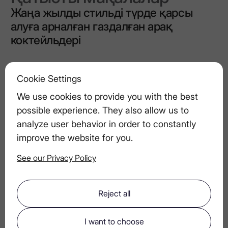
Жаңа жылды стильді түрде қарсы
алуға арналған газдалған арақ
коктейльдері
LEX-пен бірге сән-салтанат дыбысы:
Cookie Settings
премиум водка құйылымы нені
We use cookies to provide you with the best
жеткізеді
possible experience. They also allow us to
analyze user behavior in order to constantly
improve the website for you.
Мәртебеден тыс: Ультра-премиум
арақ арқылы айтылған табыстың жаңа
See our Privacy Policy
тілі
Reject all
Арақ негізіндегі Мартини
коктейльдерінің түрлері
I want to choose