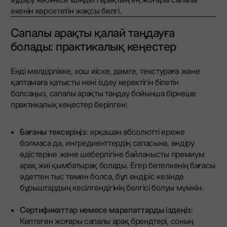
екенін көрсететін жақсы белгі.
Сапалы арақты қалай таңдауға
болады: практикалық кеңестер
Енді мөлдірлікке, хош иіске, дәмге, текстураға және
қаптамаға қатысты нені іздеу керектігін білетін
болсаңыз, сапалы арақты таңдау бойынша бірнеше
практикалық кеңестер берілген:
Бағаны тексеріңіз
: әрқашан абсолютті ереже
болмаса да, ингредиенттердің сапасына, өндіру
әдістеріне және шеберлігіне байланысты премиум
арақ жиі қымбатырақ болады. Егер бөтелкенің бағасы
әдеттен тыс төмен болса, бұл өндіріс кезінде
бұрыштардың кесілгендігінің белгісі болуы мүмкін.
Сертификаттар немесе марапаттарды іздеңіз
:
Көптеген жоғары сапалы арақ брендтері, соның