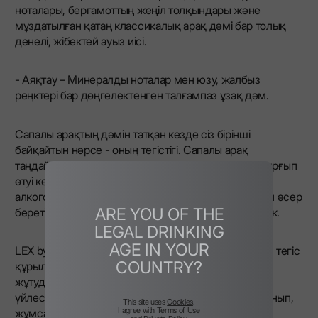
ноталары, бергамоттың жеңіл толқындары және
мұздатылған қатаң классикалық арақ дәмі бар толық
денелі, жібектей ауыз иісі.
- Аяқтау – Минералды ноталар мен юзу, жалбыз
реңктері бар дөңгелектенген талғампаз ұзақ дәм.
Сапалы арақтың дәмін татқан кезде сіз бірінші
байқайтын нәрсе - оның тегістігі. Сапалы арақ
таңдайдың үстінде ешбір қаттылықсыз, күйіксіз сырғып
өтуі керек. Ол теңдестірілген дәмді ұсынуы керек,
алкогольден кейінгі дәмсіз. Дәм профилі сергітетін әсер
ARE YOU OF THE
беретін қытырлақ, таза және дөңгелек болуы керек.
LEGAL DRINKING
AGE IN YOUR
LEX by Nemiroff осыған байланысты өзінің жібектей тегіс
COUNTRY?
құрылымымен ерекшеленеді, бұл коктейльдерді
жұтуды немесе араластыруды жеңілдетеді. Дәмі
үйлесімді теңдестірілген, дәннің нәзік иістерін ұсынып,
This site uses
Cookies
.
I agree with
Terms of Use
жұмсақ тәттілікпен және әрлеудегі бұрыштың