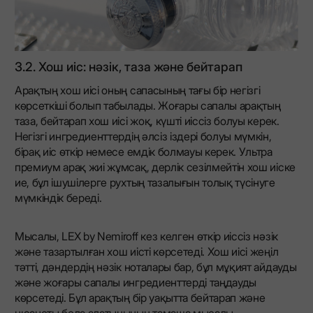
3.2. Хош иіс: нәзік, таза және бейтарап
Арақтың хош иісі оның сапасының тағы бір негізгі
көрсеткіші болып табылады. Жоғары сапалы арақтың
таза, бейтарап хош иісі жоқ, күшті иіссіз болуы керек.
Негізгі ингредиенттердің әлсіз іздері болуы мүмкін,
бірақ иіс өткір немесе емдік болмауы керек. Ультра
премиум арақ жиі жұмсақ, дерлік сезілмейтін хош иіске
ие, бұл ішушілерге рухтың тазалығын толық түсінуге
мүмкіндік береді.
Мысалы, LEX by Nemiroff кез келген өткір иіссіз нәзік
және тазартылған хош иісті көрсетеді. Хош иісі жеңіл
тәтті, дәндердің нәзік ноталары бар, бұл мұқият айдауды
және жоғары сапалы ингредиенттерді таңдауды
көрсетеді. Бұл арақтың бір уақытта бейтарап және
нюансты бола алатынының тамаша мысалы.