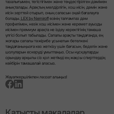
тазалығымен, тегістігімен және теңдестірілген дәмімен
анықталады. Арақтың мөлдірлігін, хош иісін, дәмін және
иісін зерттей отырып, оның сапасын оңай бағалауға
болады.
LEX by Nemiroff
өзінің талғампаз дәм
профилімен, нәзік хош иісімен және керемет ауызды
иісімен премиум арақта не іздеу керектігінің тамаша
үлгісі болып табылады. Сапалы арақты таңдағанда, ең
жоғары сапалы тәжірибе ұсынатын бөтелкені
таңдағаныңызға көз жеткізу үшін бағасын, беделін және
шолуларын ескеруді ұмытпаңыз. Осы нұсқауларды
орындау арқылы сіз қол жетімді ең жақсы спирттердің
кейбірін тамашалай аласыз.
Жауапкершілікпен ләззат алыңыз!
go to facebook page
go to linkedin page
Қатысты мақалалар