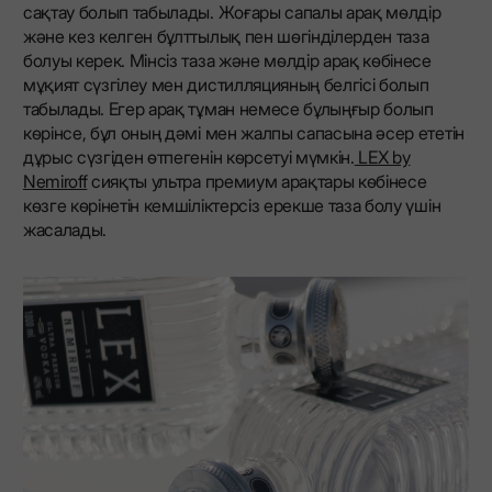
сақтау болып табылады. Жоғары сапалы арақ мөлдір
және кез келген бұлттылық пен шөгінділерден таза
болуы керек. Мінсіз таза және мөлдір арақ көбінесе
мұқият сүзгілеу мен дистилляцияның белгісі болып
табылады. Егер арақ тұман немесе бұлыңғыр болып
көрінсе, бұл оның дәмі мен жалпы сапасына әсер ететін
дұрыс сүзгіден өтпегенін көрсетуі мүмкін.
LEX by
Nemiroff
сияқты ультра премиум арақтары көбінесе
көзге көрінетін кемшіліктерсіз ерекше таза болу үшін
жасалады.