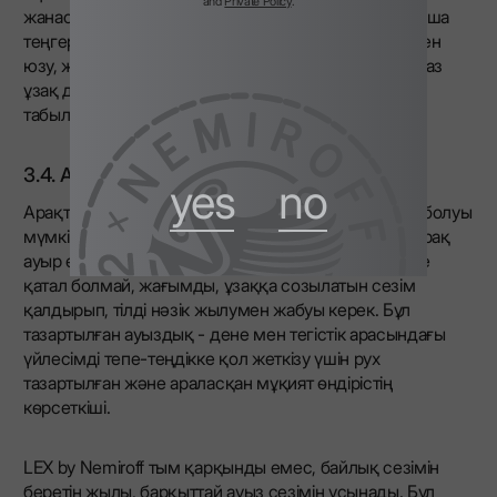
and
Private Policy
.
жанасуымен толықтырылған. Дәмдердің осы тамаша
теңгерімі оның жиі Finish – минералды ноталары мен
юзу, жалбыз реңктері бар дөңгелектенген талғампаз
ұзақ дәм деп саналуының себептерінің бірі болып
табылады.
3.4. Ауыз сезімі: салмақ және жылу
yes
no
Арақтың дәмі оның сапасына байланысты әртүрлі болуы
мүмкін. Ультра премиум арақтың салмағы ауыр, бірақ
ауыр емес болуы керек. Ол тым жалынсыз немесе
қатал болмай, жағымды, ұзаққа созылатын сезім
қалдырып, тілді нәзік жылумен жабуы керек. Бұл
тазартылған ауыздық - дене мен тегістік арасындағы
үйлесімді тепе-теңдікке қол жеткізу үшін рух
тазартылған және араласқан мұқият өндірістің
көрсеткіші.
LEX by Nemiroff тым қарқынды емес, байлық сезімін
беретін жылы, барқыттай ауыз сезімін ұсынады. Бұл