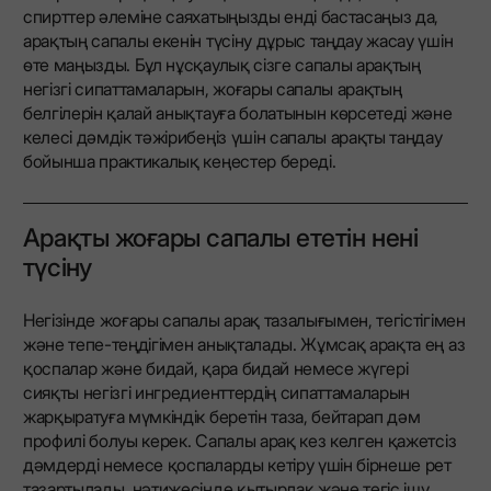
спирттер әлеміне саяхатыңызды енді бастасаңыз да,
арақтың сапалы екенін түсіну дұрыс таңдау жасау үшін
өте маңызды. Бұл нұсқаулық сізге сапалы арақтың
негізгі сипаттамаларын, жоғары сапалы арақтың
белгілерін қалай анықтауға болатынын көрсетеді және
келесі дәмдік тәжірибеңіз үшін сапалы арақты таңдау
бойынша практикалық кеңестер береді.
Арақты жоғары сапалы ететін нені
түсіну
Негізінде жоғары сапалы арақ тазалығымен, тегістігімен
және тепе-теңдігімен анықталады. Жұмсақ арақта ең аз
қоспалар және бидай, қара бидай немесе жүгері
сияқты негізгі ингредиенттердің сипаттамаларын
жарқыратуға мүмкіндік беретін таза, бейтарап дәм
профилі болуы керек. Сапалы арақ кез келген қажетсіз
дәмдерді немесе қоспаларды кетіру үшін бірнеше рет
тазартылады, нәтижесінде қытырлақ және тегіс ішу