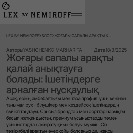
Open burger menu
Go to main page
LEX BY NEMIROFF
БЛОГ
ЖОҒАРЫ САПАЛЫ АРАҚТЫ ҚАЛАЙ АНЫҚТАУҒА БОЛАДЫ: ІШЕТІНДЕРГЕ АРНАЛҒАН НҰСҚАУЛЫҚ
Авторы
YASHCHENKO MARHARITA
Дата
18/3/2025
Жоғары сапалы арақты
қалай анықтауға
болады: Ішетіндерге
арналған нұсқаулық
Арақ, өзінің әмбебаптығы мен таза профилі үшін кеңінен
танымал рух - білушілер мен кездейсоқ ішетіндердің
сүйікті таңдауы. Сансыз брендтер мен сорттар нарықты
басып жатқандықтан, премиум ұсыныстарды төмен
ұсыныстардан ажырату қиын болуы мүмкін. Сіз
тәжірибелі арақтың әуесқойы болсаңыз да, жақсы