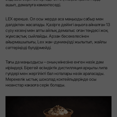
ашып, демалуға көмектеседі.
LEX ерекше. Ол осы жерде аса маңызды сабыр мен
дәлдікпен жасалады. Қазірге дейінгі аңызға айналған 13
сүзу кезеңі мен алты айлық демалыс оған теңдесі жоқ
жұмсақтық сыйлайды. Арзан бәсекелесінен
айырмашылығы, Lex жан-дүниеңізді жылытып, жайлы
сәттеріңізді бүлдірмейді.
Тағы да маңыздысы – оның мінезіне енген нәзік дәм
иірімдері. Бірегей өсімдіктік дистилляция арқылы липа
гүлдері мен жергілікті бал ноталары нәзік араласады.
Мерекелік ыстық шоколад коктейльдерінде осы
нюанстар какаоға серік болады.