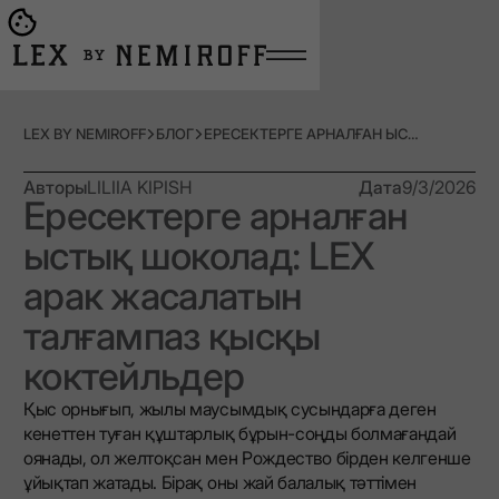
Open burger menu
Go to main page
LEX BY NEMIROFF
БЛОГ
ЕРЕСЕКТЕРГЕ АРНАЛҒАН ЫСТЫҚ ШОКОЛАД: LEX АРАК ЖАСАЛАТЫН ТАЛҒАМПАЗ ҚЫСҚЫ КОКТЕЙЛЬДЕР
Авторы
LILIIA KIPISH
Дата
9/3/2026
Ересектерге арналған
ыстық шоколад: LEX
арак жасалатын
талғампаз қысқы
коктейльдер
Қыс орнығып, жылы маусымдық сусындарға деген
кенеттен туған құштарлық бұрын-соңды болмағандай
оянады, ол желтоқсан мен Рождество бірден келгенше
ұйықтап жатады. Бірақ оны жай балалық тәттімен