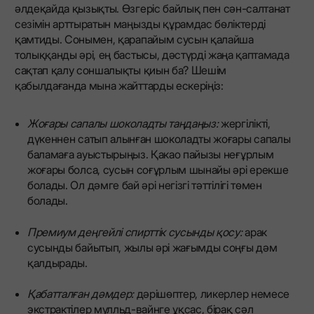
әлдеқайда қызықты. Өзгеріс байлық пен сән-салтанат
сезімін арттыратын маңызды құрамдас бөліктерді
қамтиды. Сонымен, қарапайым сусын қалайша
толыққанды әрі, ең бастысы, дәстүрді жаңа қаптамада
сақтап қалу соншалықты қиын ба? Шешім
қабылдағанда мына жайттарды ескеріңіз:
Жоғары сапалы шоколадты таңдаңыз:
жергілікті,
дүкеннен сатып алынған шоколадты жоғары сапалы
баламаға ауыстырыңыз. Қакао пайызы неғұрлым
жоғары болса, сусын соғұрлым шынайы әрі ерекше
болады. Ол дәмге бай әрі негізгі тәттілігі төмен
болады.
Премиум деңгейлі спирттік сусынды қосу:
арак
сусынды байытып, жылы әрі жағымды соңғы дәм
қалдырады.
Қабатталған дәмдер:
дәрішөптер, ликерлер немесе
экстрактілер мулльд-вайнге ұқсас, бірақ сәл