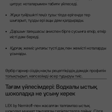
цитрус ноталарымен табиғи үйлеседі.
Жұқа түйіршікті теңіз тұзы:
тілде ерігенде тер
шығарып, тұзды әрі ащы дәм қалдырады.
Даршын таяқшасы:
аниспен бірге сусынға өткір, өткір
иісті дәм береді.
Құрғақ жеміс ұнтағы:
түсті дақ пен жемісті ноталарды
ұсынады.
Әрбір гарнир сіздің нақты рецептіңіздің дәмдік профилін
толықтырып, көпсезімді әсер тудыруы тиіс.
Тағам үйлесімдері: Водкалы ыстық
шоколадқа не ұсыну керек
LEX by Nemiroff-пен жасалған талғампаз ыстық
шоколад мұқият таңдалған серіктестерге лайық. Сізге