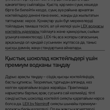
қанағаттану сыйлайды. Қыста, қар мен суық көшеде
бірге би билейтін кезде, суық ауа райына арналған
коктейльдер денені ғана емес, жанды да жылытатын
таптырмас нәрсе. Қонақтар үшін бұл мерекелерді
тойлаудың тамаша тәсілі, ал үй иелері үшін
LEX водкасы
коктейль идеялары
тойлауға және қамқорлық сыйын
ұсынуға көмектеседі. LEX-тің аса жоғары сапасының
арқасында ол қандай сусынмен жұптасса да, таныс
қысқы дәмнің жаңа стандартына айналады.
Қыстық шоколад коктейльдері үшін
премиум водканы таңдау
Дұрыс арақты таңдау – сіздің қысқы коктейліңіздің
басты құпиясы. Теориялық тұрғыдан алғанда, кез
келген қарапайым водка жарайды. Практикада
нарықтағы барлық арақ сусынға сай келмейді, тіпті
сәнді ыстық шоколад коктейлі сияқты қарапайым нәрсе
болса да.
LEX by Nemiroff
сияқты шынайы премиум-
водкасы бәрін өзгертеді. Ол ең жақсы қасиеттерді