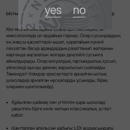
yes
no
Ыстық шоколадты асыратын талғампаз гарнирлер
Кез келген мінсіздікке соңғы қол тиісі керек, ал
миксологияда ол әрдайым гарнир. Олар сусындардың
ең жақсы қасиеттерін ашып, қарапайым күнәлі
ләззаттан басқа адамдардың рахаттанып жатқанын
көргенде аңсалатын жоғары деңгейлі сусынға
айналдырады. Олар визуалдық тартымдылық қосып,
үйлесімді қысқы дәмнің жарылысын сыйлайды.
Төмендегі тізімдер ересектерге арналған ыстық
шоколадқа арналған нұсқаларды ұсынады, бірақ
олармен шектелмейді:
Құйылған қаймақ пен үгітілген қара шоколад:
уақытпен бірге келе жатқан классикалық үстіңгі
қабат.
Қантталған апельсин қабығы:
LEX водкасындағы