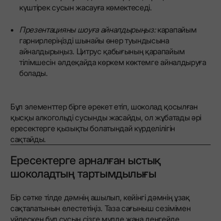
күштірек сусын жасауға көмектеседі.
Презентацияны шоуға айналдырыңыз:
карапайым
гарнирлеріңізді шынайы өнер туындысына
айналдырыңыз. Цитрус қабығының қарапайым
тілімшесін әлдеқайда көркем көктемге айналдыруға
болады.
Бұл элементтер бірге әрекет етіп, шоколад қосылған
қысқы алкогольді сусынды жасайды, ол жұбатады әрі
ересектерге қызықты болатындай күрделілігін
сақтайды.
Ересектерге арналған ыстық
шоколадтың тартымдылығы
Бір сәтке тілде дәмнің ашылып, кейінгі дәмнің ұзақ
сақталатынын елестетіңіз. Таза сағыныш сезімімен
үйлескен бұл сусын сізге мүлде жаңа деңгейде