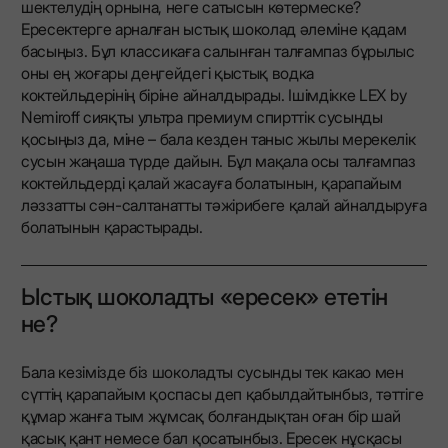
шектелудің орнына, неге сатысын көтермеске?
Ересектерге арналған ыстық шоколад әлеміне қадам
басыңыз. Бұл классикаға салынған талғампаз бұрылыс
оны ең жоғары деңгейдегі қыстық водка
коктейльдерінің біріне айналдырады. Ішімдікке LEX by
Nemiroff сияқты ультра премиум спирттік сусынды
қосыңыз да, міне – бала кезден таныс жылы мерекелік
сусын жаңаша түрде дайын. Бұл мақала осы талғампаз
коктейльдерді қалай жасауға болатынын, қарапайым
ләззатты сән-салтанатты тәжірибеге қалай айналдыруға
болатынын қарастырады.
Ыстық шоколадты «ересек» ететін
не?
Бала кезімізде біз шоколадты сусынды тек какао мен
сүттің қарапайым қоспасы деп қабылдайтынбыз, тәттіге
құмар жанға тым жұмсақ болғандықтан оған бір шай
қасық қант немесе бал қосатынбыз. Ересек нұсқасы