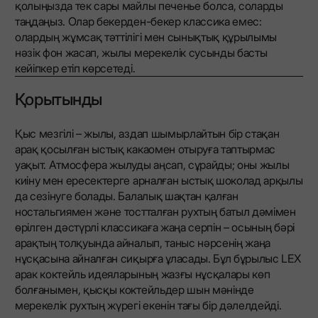
қолыңызда тек сары майлы печенье болса, соларды
таңдаңыз. Олар бекерден-бекер классика емес:
олардың жұмсақ тәттілігі мен сынықтық құрылымы
нәзік фон жасап, жылы мерекелік сусынды басты
кейіпкер етіп көрсетеді.
Қорытынды
Қыс мезгілі – жылы, аздап шымырлайтын бір стақан
арақ қосылған ыстық какаомен отыруға таптырмас
уақыт. Атмосфера жылуды аңсап, сұрайды; оны жылы
киіну мен ересектерге арналған ыстық шоколад арқылы
да сезінуге болады. Балалық шақтан қалған
ностальгиямен және тостталған рухтың батыл дәмімен
өрілген дәстүрлі классикаға жаңа серпін – осының бәрі
арақтың толқуында айналып, таныс нәрсенің жаңа
нұсқасына айналған сиқырға ұласады. Бұл бұрылыс LEX
арак коктейль идеяларының жазғы нұсқалары көп
болғанымен, қысқы коктейльдер шын мәнінде
мерекелік рухтың жүрегі екенін тағы бір дәлелдейді.