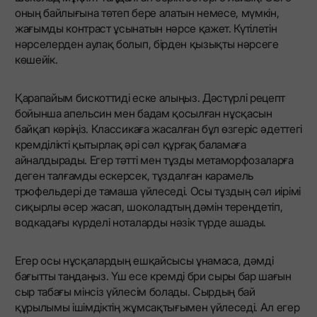
оның байлығына төтеп бере алатын немесе, мүмкін,
жағымды контраст ұсынатын нәрсе қажет. Күтілетін
нәрселерден аулақ болып, бірден қызықты нәрсеге
көшейік.
Қарапайым бискоттиді еске алыңыз. Дәстүрлі рецепт
бойынша апельсин мен бадам қосылған нұсқасын
байқап көріңіз. Классикаға жасалған бұл өзгеріс әдеттегі
кремділікті қытырлақ әрі сәл құрғақ баламаға
айналдырады. Егер тәтті мен тұзды метаморфозаларға
деген талғамды ескерсек, тұздалған карамель
трюфельдері де тамаша үйлеседі. Осы тұздың сәл иірімі
сиқырлы әсер жасап, шоколадтың дәмін тереңдетіп,
водкадағы күрделі ноталарды нәзік түрде ашады.
Егер осы нұсқалардың ешқайсысы ұнамаса, дәмді
бағытты таңдаңыз. Үш есе кремді бри сыры бар шағын
сыр табағы мінсіз үйлесім болады. Сырдың бай
құрылымы ішімдіктің жұмсақтығымен үйлеседі. Ал егер