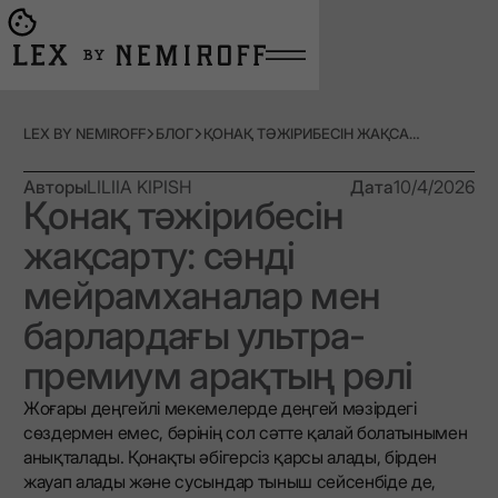
Open burger menu
Go to main page
LEX BY NEMIROFF
БЛОГ
ҚОНАҚ ТӘЖІРИБЕСІН ЖАҚСАРТУ: СӘНДІ МЕЙРАМХАНАЛАР МЕН БАРЛАРДАҒЫ УЛЬТРА-ПРЕМИУМ АРАҚТЫҢ РӨЛІ
Авторы
LILIIA KIPISH
Дата
10/4/2026
Қонақ тәжірибесін
жақсарту: сәнді
мейрамханалар мен
барлардағы ультра-
премиум арақтың рөлі
Жоғары деңгейлі мекемелерде деңгей мәзірдегі
сөздермен емес, бәрінің сол сәтте қалай болатынымен
анықталады. Қонақты әбігерсіз қарсы алады, бірден
жауап алады және сусындар тыныш сейсенбіде де,