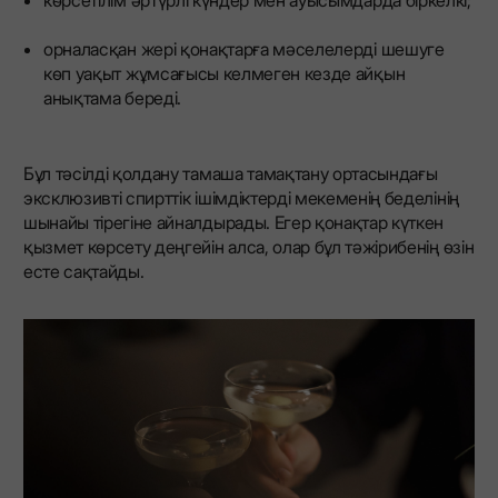
орналасқан жері қонақтарға мәселелерді шешуге
көп уақыт жұмсағысы келмеген кезде айқын
анықтама береді.
Бұл тәсілді қолдану тамаша тамақтану ортасындағы
эксклюзивті спирттік ішімдіктерді мекеменің беделінің
шынайы тірегіне айналдырады. Егер қонақтар күткен
қызмет көрсету деңгейін алса, олар бұл тәжірибенің өзін
есте сақтайды.