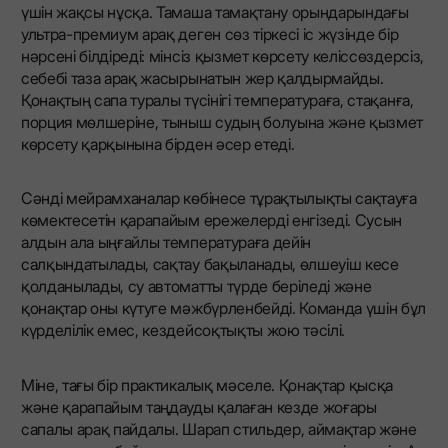
үшін жақсы нұсқа. Тамаша тамақтану орындарындағы
ультра-премиум арақ деген сөз тіркесі іс жүзінде бір
нәрсені білдіреді: мінсіз қызмет көрсету келіссөздерсіз,
себебі таза арақ жасырынатын жер қалдырмайды.
Қонақтың сапа туралы түсінігі температураға, стақанға,
порция мөлшеріне, тыныш судың болуына және қызмет
көрсету қарқынына бірден әсер етеді.
Сәнді мейрамханалар көбінесе тұрақтылықты сақтауға
көмектесетін қарапайым ережелерді енгізеді. Сусын
алдын ала ыңғайлы температураға дейін
салқындатылады, сақтау бақыланады, өлшеуіш кесе
қолданылады, су автоматты түрде беріледі және
қонақтар оны күтуге мәжбүрленбейді. Команда үшін бұл
күрделілік емес, кездейсоқтықты жою тәсілі.
Міне, тағы бір практикалық мәселе. Қонақтар қысқа
және қарапайым таңдауды қалаған кезде жоғары
сапалы арақ пайдалы. Шарап стильдер, аймақтар және