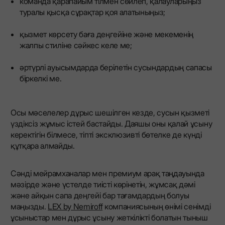
команда қарапайым тілмен сөйлеп, қалауларыңыз
туралы қысқа сұрақтар қоя алатыныңыз;
қызмет көрсету баға деңгейіне және мекеменің
жалпы стиліне сәйкес келе ме;
әртүрлі ауысымдарда берілетін сусындардың сапасы
біркелкі ме.
Осы мәселелер дұрыс шешілген кезде, сусын қызметі
үздіксіз жұмыс істей бастайды. Даяшы оны қалай ұсыну
керектігін білмесе, тіпті эксклюзивті бөтелке де күнді
құтқара алмайды.
Сәнді мейрамханалар мен премиум арақ таңдауында
мәзірде және үстелде тиісті көрінетін, жұмсақ дәмі
және айқын сапа деңгейі бар тағамдардың болуы
маңызды.
LEX by Nemiroff
компаниясының өнімі сенімді
ұсыныстар мен дұрыс ұсыну жеткілікті болатын тыныш