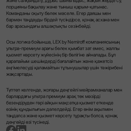
және салқындату, дұрыс шыны ыдыс, жақын жерде су,
порцияны бақылау және тыныш қарым-қатынас.
Команданы оқыту бөлек мәселе. Егер даяшы мен
бармен таңдауды бірдей түсіндірсе, қонақ асхана мен
бар арасындағы алшақтықты сезінбейді.
Осы логика бойынша, LEX by Nemiroff компаниясының
ультра-премиум арағы бөлек қымбат зат емес, жалпы
қызмет көрсету жүйесінің бір бөлігіне айналады. Бұл
қарапайым шешімдерді бағалайтын және қажетсіз
әңгімелесуді қаламайтын тұтынушылар үшін тәжірибені
жақсартады.
Түптеп келгенде, жоғары деңгейлі мейрамханалар мен
барлардағы ультра премиум арақ тек мәзірді
безендіруден гөрі айқын мақсатқа қызмет еткенде
өзінің құндылығын дәлелдейді. Егер өнім ақылмен
таңдалса және қызмет көрсету тұрақты болса, қонақ
деңгейді өзі түсінеді.
go to facebook page
go to linkedin page