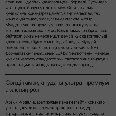
сенбі кешіндегідей қамқорлықпен беріледі. Сусындар
мәзірі ұзын болуы міндетті емес. Оның шынайы
құндылығы қонақтарға қажетсіз әңгімелеспей, тез
және оңай таңдау жасауға көмектесуде жатыр.
Мұндағы ультра-премиум арақ та жаттығу туралы,
мәзірдегі жақсы жол емес. Қонақ тамақпен бірге таза,
бейтарап рухты немесе күшті дәмсіз қысқа коктейльді
қалаған кезде бұл өте маңызды болады. Мұндай
өнімдерді тыныш және нақты ұсыну ыңғайлы. Бұл
форматта компаниясының LEX by Nemiroff өнімі мекеме
қызмет көрсету стандарттарын сақтаса және таңдауды
презентацияға айналдырмаса, орынды көрінеді.
Сәнді тамақтанудағы ультра-премиум
арақтың рөлі
Арақ - күрделі шарап жұбын қажет етпейтін қонақтар
үшін таңдау, және ол уылдырық, теңіз өнімдері,
тартарлар және таза тағамдар сияқты суық тағамдар