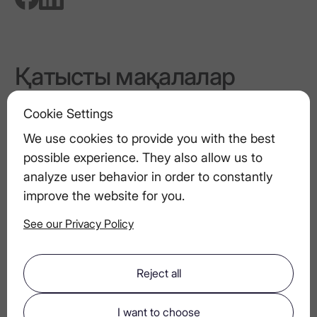
Қатысты мақалалар
Арақ және дизайн: Минимализм қалай
Cookie Settings
сәнді тілге айналды
We use cookies to provide you with the best
possible experience. They also allow us to
Ересектерге арналған ыстық
analyze user behavior in order to constantly
шоколад: LEX арак жасалатын
improve the website for you.
талғампаз қысқы коктейльдер
See our Privacy Policy
Иіс, дыбыс, жарық: көп сенсорлы үй
Reject all
барын жобалау
I want to choose