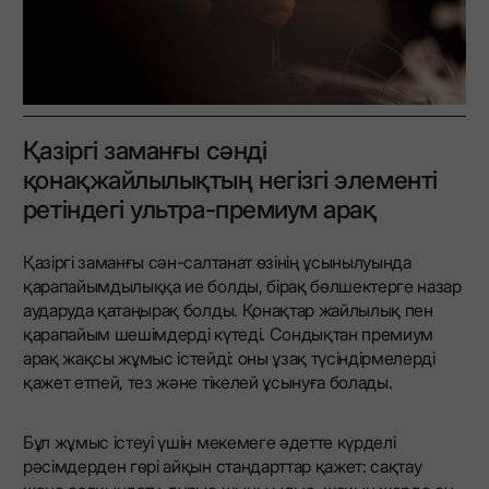
Қазіргі заманғы сәнді
қонақжайлылықтың негізгі элементі
ретіндегі ультра-премиум арақ
Қазіргі заманғы сән-салтанат өзінің ұсынылуында
қарапайымдылыққа ие болды, бірақ бөлшектерге назар
аударуда қатаңырақ болды. Қонақтар жайлылық пен
қарапайым шешімдерді күтеді. Сондықтан премиум
арақ жақсы жұмыс істейді: оны ұзақ түсіндірмелерді
қажет етпей, тез және тікелей ұсынуға болады.
Бұл жұмыс істеуі үшін мекемеге әдетте күрделі
рәсімдерден гөрі айқын стандарттар қажет: сақтау