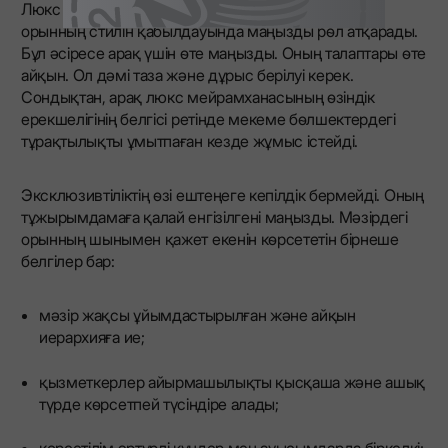
Люкс сегментінде күшті алкоголь қонақтардың
орынның стилін қабылдауында маңызды рөл атқарады.
Бұл әсіресе арақ үшін өте маңызды. Оның талаптары өте
айқын. Ол дәмі таза және дұрыс берілуі керек.
Сондықтан, арақ люкс мейрамханасының өзіндік
ерекшелігінің белгісі ретінде мекеме бөлшектердегі
тұрақтылықты ұмытпаған кезде жұмыс істейді.
Эксклюзивтіліктің өзі ештеңеге кепілдік бермейді. Оның
тұжырымдамаға қалай енгізілгені маңызды. Мәзірдегі
орынның шынымен қажет екенін көрсететін бірнеше
белгілер бар:
мәзір жақсы ұйымдастырылған және айқын
иерархияға ие;
қызметкерлер айырмашылықты қысқаша және ашық
түрде көрсетпей түсіндіре алады;
көрсетілім әртүрлі күндер мен ауысымдарда біркелкі;