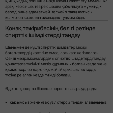
қышқылдық бойынша нақтылауды қажет етуі мүмкін. Ал
арақ, керісінше, тезірек шешім қабылдауға мүмкіндік
береді және адам егжей-тегжейлі талқылағысы
келмеген кезде ыңғайсыздық тудырмайды.
Қонақ тәжірибесінің бөлігі ретінде
спирттік ішімдіктерді таңдау
Шынымен де күшті спирттік ішімдіктер мәзірі
бөтелкелердің көптігіне емес, логикаға негізделген.
Сәнді мейрамханалардағы спирттік ішімдіктерді таңдау
қонақтарға түсінікті мәзір құрылымы болған кезде және
қызметкерлер дәріс оқымай айырмашылықтарды
түсіндіре алған кезде тиімді болады.
Әдетте қонақтар бірнеше нәрсеге назар аударады:
қысымсыз және ұзақ үзілістерсіз таңдай алатыныңыз;