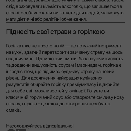
слід враховувати кількість алкоголю, що залишається в
страві, особливо коли ви готуєте для людей, які можуть
мати дієтичні або релігійні обмеження.
Піднесіть свої страви з горілкою
Горілка вже не просто напій — це потужний інструмент
на кухні, здатний перетворити звичайну страву на щось
надзвичайне. Підсилюючи смаки, балансуючи кислість
та додаючи вишуканість соусам і маринадам, горілка є
інгредієнтом, що підіймає будь-яку страву на новий
рівень. Для досягнення найкращих кулінарних
результатів обирайте горілку преміумкласу і відкрийте
для себе світ можливостей у кулінарії. Готуєте ви
класичний горілчаний соус або створюєте сміливу нову
страву, горілка - це ключ до створення незабутніх
смаків.
Насолоджуйтесь відповідально!
go to facebook page
go to linkedin page