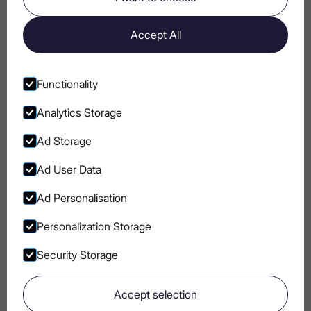
коктейлів
Accept All
Культові коктейлі з горілкою: класика,
яку обов’язково треба спробувати
Functionality
Analytics Storage
Ad Storage
Go to Instagram
Go to Facebook
Go to Pinterest
Go to Youtube
Ad User Data
БЛОГ
ПОЛІТИКА COOKIE
Ad Personalisation
УМОВИ
КОНФІДЕНЦІЙНІСТЬ
ВИКОРИСТАННЯ
Personalization Storage
ХАРЧОВА ЦІННІСТЬ
Security Storage
Accept selection
Go to main page