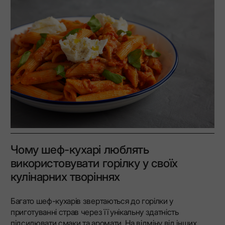
Чому шеф-кухарі люблять
використовувати горілку у своїх
кулінарних творіннях
Багато шеф-кухарів звертаються до горілки у
приготуванні страв через її унікальну здатність
підсилювати смаки та аромати. На відміну від інших