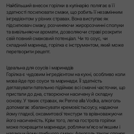
Найбільший внесок горілки в кулінарію полягає в її
здатності посилювати смаки, що робить її незамінним
інгредієнтом у різних стравах. Вона виступає як
підсилювач смаку, розчиняючи жиророзчинні сполуки
та вивільняючи аромати, дозволяючи страві розкрити
свій повний смаковий потенціал. Чи то соус, чи
складний маринад, горілка є інструментом, який може
перетворити рецепт.
Ідеальна для соусів і маринадів
Горілка є чудовим інгредієнтом на кухні, особливо коли
мова йде про соуси та маринади. Її здатність
деглазувати пательню підіймає всі смачні часточки, що
пристали до дна, створюючи насичену й складну
основу. У таких стравах, як Penne alla Vodka, алкоголь
допомагає збалансувати кремовістьсоусу, надаючи
йому гладкої, оксамитової текстури та врівноважуючи
його насиченість. Крім того, легка гострота горілки
може покращити маринади, роблячи м'ясо м'якшим і
надаючи йому глибшого смаку. Алкоголь також сприяє