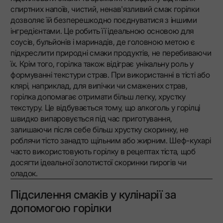
спиртних напоїв, чистий, ненав'язливий смак горілки
дозволяє їй безперешкодно поєднуватися з іншими
інгредієнтами. Це робить її ідеальною основою для
соусів, бульйонів і маринадів, де головною метою є
підкреслити природні смаки продуктів, не перебиваючи
їх. Крім того, горілка також відіграє унікальну роль у
формуванні текстури страв. При використанні в тісті або
клярі, наприклад, для випічки чи смажених страв,
горілка допомагає отримати більш легку, хрустку
текстуру. Це відбувається тому, що алкоголь у горілці
швидко випаровується під час приготування,
залишаючи після себе більш хрустку скоринку, не
роблячи тісто занадто щільним або жирним. Шеф-кухарі
часто використовують горілку в рецептах тіста, щоб
досягти ідеальної золотистої скоринки пирогів чи
оладок.
Підсилення смаків у кулінарії за
допомогою горілки