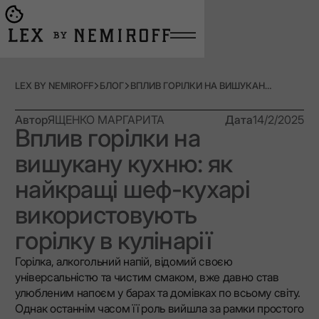
Open burger menu
Go to main page
LEX BY NEMIROFF
БЛОГ
ВПЛИВ ГОРІЛКИ НА ВИШУКАНУ КУХНЮ: ЯК НАЙКРАЩІ ШЕФ-КУХАРІ ВИКОРИСТОВУЮТЬ ГОРІЛКУ В КУЛІНАРІЇ
Автор
ЯЩЕНКО МАРГАРИТА
Дата
14/2/2025
Вплив горілки на
вишукану кухню: як
найкращі шеф-кухарі
використовують
горілку в кулінарії
Горілка, алкогольний напій, відомий своєю
універсальністю та чистим смаком, вже давно став
улюбленим напоєм у барах та домівках по всьому світу.
Однак останнім часом її роль вийшла за рамки простого