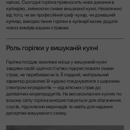
напою. Сьогодні горілка привносить нове дихання в
кулінарію, змінюючи смаки вишуканої кухні. Незалежно
від того, чи ви професійний шеф-кухар, чи домашній
кулінар, використання горілки в кулінарії може додати
нових вимірів вашим стравам.
Роль горілки у вишуканій кухні
Горілка посідає важливе місце у вишуканій кухні
завдяки своїй здатності м'яко підкреслювати смаки
страв, не перебиваючи їх. Її гладкий, нейтральний
характер дозволяє їй чудово поєднуватися з широким
спектром інгредієнтів — від м'ясних страв до
делікатних морепродуктів. На висококласних кухнях по
всьому світу горілка використовується для збагачення
соусів, підсилення маринадів та навіть для надання
десертам вишуканого смаку.