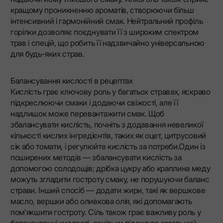
кращому проникненню ароматів, створюючи більш
інтенсивний і гармонійний смак. Нейтральний профіль
горілки дозволяє поєднувати її з широким спектром
трав і спецій, що робить її надзвичайно універсальною
для будь-яких страв.
Балансування кислості в рецептах
Кислість грає ключову роль у багатьох стравах, яскраво
підкреслюючи смаки і додаючи свіжості, але її
надлишок може перевантажити смак. Щоб
збалансувати кислість, почніть з додавання невеликої
кількості кислих інгредієнтів, таких як оцет, цитрусовий
сік або томати, і регулюйте кислість за потреби.Один із
поширених методів — збалансувати кислість за
допомогою солодощів; дрібка цукру або краплина меду
можуть згладити гостроту смаку, не порушуючи баланс
страви. Інший спосіб — додати жири, такі як вершкове
масло, вершки або оливкова олія, які допомагають
пом'якшити гостроту. Сіль також грає важливу роль у