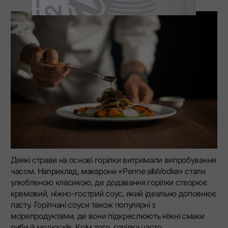
Деякі страви на основі горілки витримали випробування
часом. Наприклад, макарони «Penne allaVodka» стали
улюбленою класикою, де додавання горілки створює
кремовий, ніжно-гострий соус, який ідеально доповнює
пасту. Горілчані соуси також популярні з
морепродуктами, де вони підкреслюють ніжні смаки
риби й молюсків. Крім того, горілка часто