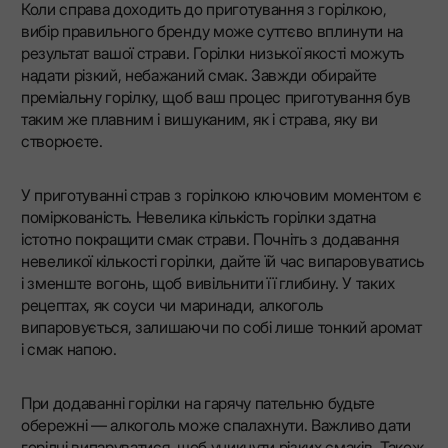
Коли справа доходить до приготування з горілкою,
вибір правильного бренду може суттєво вплинути на
результат вашої страви. Горілки низької якості можуть
надати різкий, небажаний смак. Завжди обирайте
преміальну горілку, щоб ваш процес приготування був
таким же плавним і вишуканим, як і страва, яку ви
створюєте.
У приготуванні страв з горілкою ключовим моментом є
поміркованість. Невелика кількість горілки здатна
істотно покращити смак страви. Почніть з додавання
невеликої кількості горілки, дайте їй час випаровуватись
і зменште вогонь, щоб вивільнити її глибину. У таких
рецептах, як соуси чи маринади, алкоголь
випаровується, залишаючи по собі лише тонкий аромат
і смак напою.
При додаванні горілки на гарячу пательню будьте
обережні — алкоголь може спалахнути. Важливо дати
горілці випаруватися, щоб уникнути різких смаків. Також