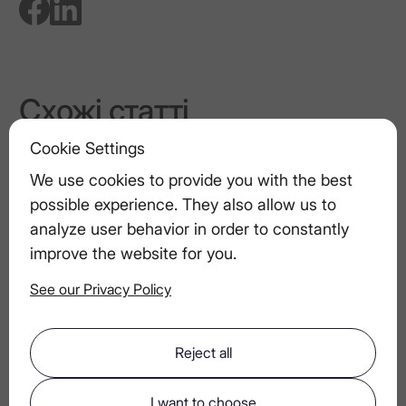
Схожі статті
Закулісся: Створення LEX by Nemiroff
Cookie Settings
We use cookies to provide you with the best
Мистецтво фуд-пейрінгу. Поєднання
possible experience. They also allow us to
горілки з вишуканою їжею.
analyze user behavior in order to constantly
improve the website for you.
See our Privacy Policy
Поєднання горілчаних напоїв з
закусками
Reject all
Як приготувати цукровий сироп для
I want to choose