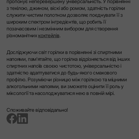
пропонує неперевершену універсальність. У порівнянні
з текілою, джином, віскі або ромом, здатність горілки
служити чистим полотном дозволяє поєднувати її з
широким спектром інгредієнтів, що робить її
позачасовим і незмінним вибором для створення
різноманітних
коктейлів
.
Досліджуючи світ горілки в порівнянні зі спиртними
напоями, пам'ятайте, що горілка відрізняється від інших
спиртних напоїв своєю чистотою, універсальністю і
здатністю адаптуватися до будь-якого смакового
профілю. Розуміючи різницю між горілкою та міцними
алкогольними напоями, ви зможете оцінити її роль у
міксології та насолоджуватися нею в повній мірі.
Споживайте відповідально!
go to facebook page
go to linkedin page