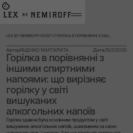
Open burger menu
Go to main page
LEX BY NEMIROFF
БЛОГ
ГОРІЛКА В ПОРІВНЯННІ З ІНШИМИ СПИРТНИМИ НАПОЯМИ: ЩО ВИРІЗНЯЄ ГОРІЛКУ У СВІТІ ВИШУКАНИХ АЛКОГОЛЬНИХ НАПОЇВ
Автор
ЯЩЕНКО МАРГАРИТА
Дата
25/3/2025
Горілка в порівнянні з
іншими спиртними
напоями: що вирізняє
горілку у світі
вишуканих
алкогольних напоїв
Горілка здавна була основним продуктом у світі
вишуканих алкогольних напоїв, шанованим за свою
універсальність і чистоту. Але що відрізняє горілку від