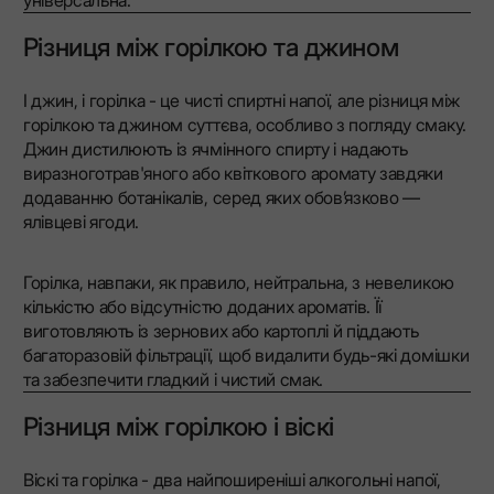
універсальна.
Різниця між горілкою та джином
І джин, і горілка - це чисті спиртні напої, але різниця між
горілкою та джином суттєва, особливо з погляду смаку.
Джин дистилюють із ячмінного спирту і надають
виразноготрав'яного або квіткового аромату завдяки
додаванню ботанікалів, серед яких обов’язково —
ялівцеві ягоди.
Горілка, навпаки, як правило, нейтральна, з невеликою
кількістю або відсутністю доданих ароматів. Її
виготовляють із зернових або картоплі й піддають
багаторазовій фільтрації, щоб видалити будь-які домішки
та забезпечити гладкий і чистий смак.
Різниця між горілкою і віскі
Віскі та горілка - два найпоширеніші алкогольні напої,