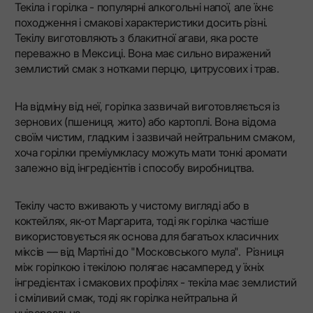
Текіла і горілка - популярні алкогольні напої, але їхнє
походження і смакові характеристики досить різні.
Текілу виготовляють з блакитної агави, яка росте
переважно в Мексиці. Вона має сильно виражений
землистий смак з нотками перцю, цитрусових і трав.
На відміну від неї, горілка зазвичай виготовляється із
зернових (пшениця, жито) або картоплі. Вона відома
своїм чистим, гладким і зазвичай нейтральним смаком,
хоча горілки преміумкласу можуть мати тонкі аромати
залежно від інгредієнтів і способу виробництва.
Текілу часто вживають у чистому вигляді або в
коктейлях, як-от Маргарита, тоді як горілка частіше
використовується як основа для багатьох класичних
міксів — від Мартіні до "Московського мула". Різниця
між горілкою і текілою полягає насамперед у їхніх
інгредієнтах і смакових профілях - текіла має землистий
і сміливий смак, тоді як горілка нейтральна й