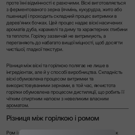
проте їхні відмінності є разючими. Віскі виготовляється
з ферментованого зерна (ячмінь, кукурудза, жито або
пшениця) і проходить складний процес витримки в
дерев'яних бочках. Цей процес надає віскі насичених
ароматів дуба, карамелі та диму та характерних глибини
та теплоти. Горілку зазвичай не витримують, а
переганяють до набагато вищої міцності, щоб досягти
чистішої, гладкої текстури.
Різниця між віскі та горілкою полягає не лише в
інгредієнтах, але й у способі виробництва. Складність
віскі обумовлена процесом витримки та
використовуваними зернами, в той час, якчистота
горілки обумовлена процесом дистиляції, що робить її
чітким спиртним напоєм з невеликим власним
ароматом.
Різниця між горілкою і ромом
Ром і горілка популярні в коктейлях, але різниця між