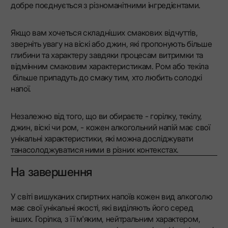
добре поєднується з різноманітними інгредієнтами.
Якщо вам хочеться складніших смакових відчуттів,
зверніть увагу на віскі або джин, які пропонують більше
глибини та характеру завдяки процесам витримки та
відмінним смаковим характеристикам. Ром або текіла
більше припадуть до смаку тим, хто любить солодкі
напої.
Незалежно від того, що ви обираєте - горілку, текілу,
джин, віскі чи ром, - кожен алкогольний напій має свої
унікальні характеристики, які можна досліджувати
танасолоджуватися ними в різних контекстах.
На завершення
У світі вишуканих спиртних напоїв кожен вид алкоголю
має свої унікальні якості, які виділяють його серед
інших. Горілка, з її м'яким, нейтральним характером,