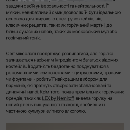
завдяки своїй універсальності та нейтральності. Її
м'який, невибагливий смак дозволяє їй бути ідеальною
основою для широкого спектру коктейлів, від
класичних рецептів, таких як горілчаний мартіні, до
більш сучасних напоїв, таких як московський мул або
горілчаний тонік.
Світ міксології продовжує розвиватися, але горілка
залишається наріжним інгредієнтом багатьох відомих
коктейлів. Її здатність бездоганно поєднуватися з
різноманітними компонентами - цитрусовими, травами
чи фруктами - робить її найкращим вибором для
барменів, які прагнуть створювати збалансовані та
динамічні напої. Крім того, поява преміальних горілчаних
брендів, таких як
LEX by Nemiroff
, вивела горілку на
новий рівень вишуканості та якості, зробивши її
частиною культури елітного алкоголю.