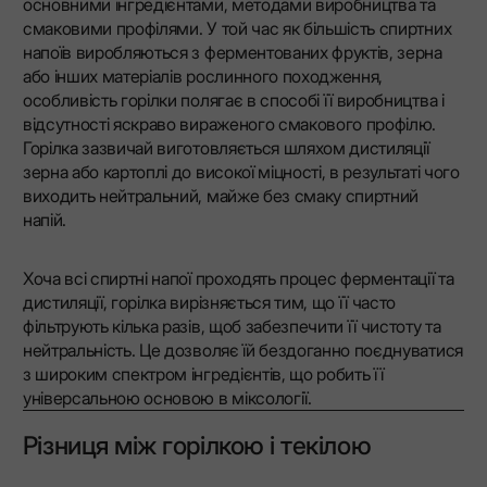
основними інгредієнтами, методами виробництва та
смаковими профілями. У той час як більшість спиртних
напоїв виробляються з ферментованих фруктів, зерна
або інших матеріалів рослинного походження,
особливість горілки полягає в способі її виробництва і
відсутності яскраво вираженого смакового профілю.
Горілка зазвичай виготовляється шляхом дистиляції
зерна або картоплі до високої міцності, в результаті чого
виходить нейтральний, майже без смаку спиртний
напій.
Хоча всі спиртні напої проходять процес ферментації та
дистиляції, горілка вирізняється тим, що її часто
фільтрують кілька разів, щоб забезпечити її чистоту та
нейтральність. Це дозволяє їй бездоганно поєднуватися
з широким спектром інгредієнтів, що робить її
універсальною основою в міксології.
Різниця між горілкою і текілою