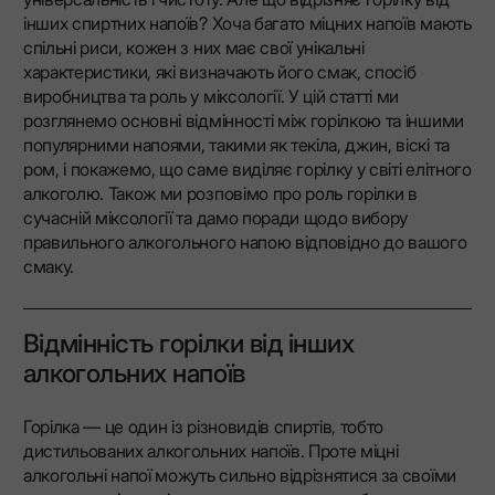
інших спиртних напоїв? Хоча багато міцних напоїв мають
спільні риси, кожен з них має свої унікальні
характеристики, які визначають його смак, спосіб
виробництва та роль у міксології. У цій статті ми
розглянемо основні відмінності між горілкою та іншими
популярними напоями, такими як текіла, джин, віскі та
ром, і покажемо, що саме виділяє горілку у світі елітного
алкоголю. Також ми розповімо про роль горілки в
сучасній міксології та дамо поради щодо вибору
правильного алкогольного напою відповідно до вашого
смаку.
Відмінність горілки від інших
алкогольних напоїв
Горілка — це один із різновидів спиртів, тобто
дистильованих алкогольних напоїв. Проте міцні
алкогольні напої можуть сильно відрізнятися за своїми