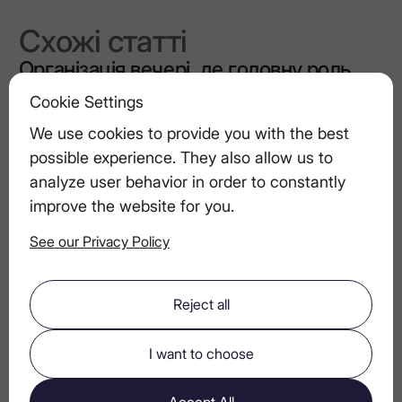
Схожі статті
Організація вечері, де головну роль
відіграє горілка
Cookie Settings
We use cookies to provide you with the best
LEX by Nemiroff – горілка для
possible experience. They also allow us to
справжніх поціновувачів
analyze user behavior in order to constantly
improve the website for you.
See our Privacy Policy
Аперитиви на основі горілки для
вишуканих вечорів
Reject all
Одна основа, три настрої: як та сама
I want to choose
горілка створює різні враження
Accept All