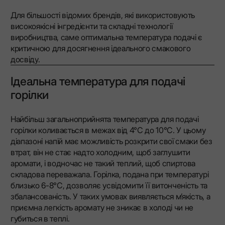
Для більшості відомих брендів, які використовують
високоякісні інгредієнти та складні технології
виробництва, саме оптимальна температура подачі є
критичною для досягнення ідеального смакового
досвіду.
Ідеальна температура для подачі
горілки
Найбільш загальноприйнята температура для подачі
горілки коливається в межах від 4°C до 10°C. У цьому
діапазоні напій має можливість розкрити свої смаки без
втрат, він не стає надто холодним, щоб заглушити
аромати, і водночас не такий теплий, щоб спиртова
складова переважала. Горілка, подана при температурі
близько 6-8°C, дозволяє усвідомити її витонченість та
збалансованість. У таких умовах виявляється м’якість, а
приємна легкість аромату не зникає в холоді чи не
губиться в теплі.