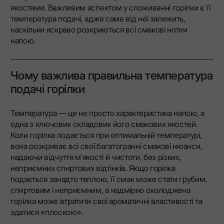
якостями. Важливим аспектом у споживанні горілки є її
температура подачі, адже саме від неї залежить,
наскільки яскраво розкриються всі смакові нотки
напою.
Чому важлива правильна температура
подачі горілки
Температура — це не просто характеристика напою, а
одна з ключових складових його смакових якостей.
Коли горілка подається при оптимальній температурі,
вона розкриває всі свої багатогранні смакові нюанси,
надаючи відчуття м'якості й чистоти, без різких,
неприємних спиртових відтінків. Якщо горілка
подається занадто теплою, її смак може стати грубим,
спиртовим і неприємним, а надмірно охолоджена
горілка може втратити свої ароматичні властивості та
здатися «плоскою».