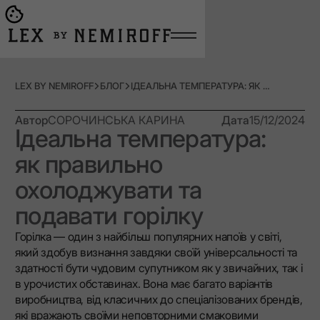
Open burger menu
Go to main page
LEX BY NEMIROFF
БЛОГ
ІДЕАЛЬНА ТЕМПЕРАТУРА: ЯК ПРАВИЛЬНО ОХОЛОДЖУВАТИ ТА ПОДАВАТИ ГОРІЛКУ
Автор
СОРОЧИНСЬКА КАРИНА
Дата
15/12/2024
Ідеальна температура:
як правильно
охолоджувати та
подавати горілку
Горілка — один з найбільш популярних напоїв у світі,
який здобув визнання завдяки своїй універсальності та
здатності бути чудовим супутником як у звичайних, так і
в урочистих обставинах. Вона має багато варіантів
виробництва, від класичних до спеціалізованих брендів,
які вражають своїми неповторними смаковими