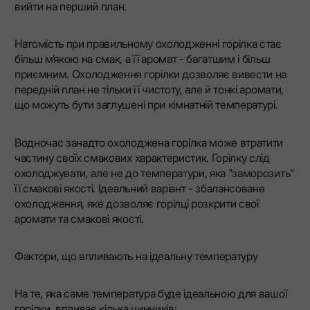
вийти на перший план.
Натомість при правильному охолодженні горілка стає
більш м’якою на смак, а її аромат - багатшим і більш
приємним. Охолодження горілки дозволяє вивести на
передній план не тільки її чистоту, але й тонкі аромати,
що можуть бути заглушені при кімнатній температурі.
Водночас занадто охолоджена горілка може втратити
частину своїх смакових характеристик. Горілку слід
охолоджувати, але не до температури, яка "заморозить"
її смакові якості. Ідеальний варіант - збалансоване
охолодження, яке дозволяє горілці розкрити свої
аромати та смакові якості.
Фактори, що впливають на ідеальну температуру
На те, яка саме температура буде ідеальною для вашої
горілки, впливає кілька чинників: