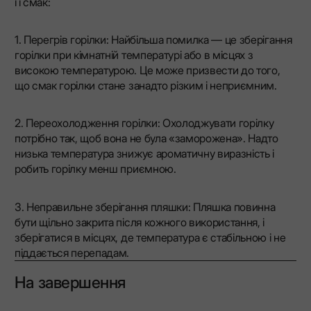
її смак:
1. Перегрів горілки: Найбільша помилка — це зберігання
горілки при кімнатній температурі або в місцях з
високою температурою. Це може призвести до того,
що смак горілки стане занадто різким і неприємним.
2. Переохолодження горілки: Охолоджувати горілку
потрібно так, щоб вона не була «заморожена». Надто
низька температура знижує ароматичну виразність і
робить горілку менш приємною.
3. Неправильне зберігання пляшки: Пляшка повинна
бути щільно закрита після кожного використання, і
зберігатися в місцях, де температура є стабільною і не
піддається перепадам.
На завершення