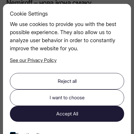
Nemiroff – нова ікона смаку
Cookie Settings
Коктейлі для вечері: ідеальні напої з
We use cookies to provide you with the best
горілкою для кожного страви
possible experience. They also allow us to
analyze user behavior in order to constantly
improve the website for you.
Чи є горілка найбільш дієтичним
See our Privacy Policy
алкогольним напоєм? Поради для
свідомого споживача
Reject all
Як найкращі бармени світу обирають
I want to choose
горілку для фірмових напоїв
Accept All
Найкращі коктейлі з горілкою для
гольфу