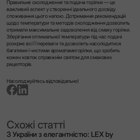
Правильне охолодження та подача горілки — це
важливий аспект у створенні ідеального досвіду
споживання цього напою. Дотримання рекомендацій
щодо температури та методів охолодження дозволить
отримати максимальне задоволення від смаку горілки.
Зберігання оптимальної температури під час подачі
розкриє всі її переваги та дозволить насолодитися
багатими і чистими ароматамигорілки, що зробить
кожен ковток справжнім святом для смакових
рецепторів.
Насолоджуйтесь відповідально!
go to facebook page
go to linkedin page
Схожі статті
З України з елегантністю: LEX by