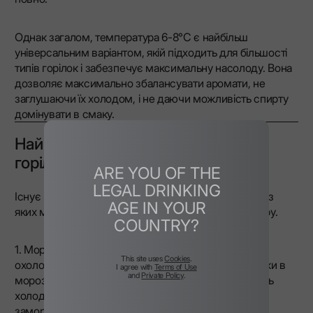
Однак загалом, температура 6-8°C є найбільш
універсальним варіантом, якій підходить для більшості
типів горілок і забезпечує максимальну насолоду. Вона
дозволяє максимально збалансувати аромати, не
заглушаючи їх холодом, і не даючи можливість спирту
домінувати в смаку.
Найкращі методи охолодження
горілки
ARE YOU OF THE
LEGAL DRINKING
Існує кілька способів охолодження горілки, кожен з
AGE IN YOUR
яких може по-різному впливати на її смак і текстуру.
COUNTRY?
1. Морозильна камера: Найпоширеніший метод
This site uses
Cookies
.
охолодження — це короткочасне зберігання горілки в
I agree with
Terms of Use
and
Private Policy
.
морозильнику. Такий спосіб зберігає горілку досить
холодною, щоб вона залишалася свіжою, але не
замороженою, що ідеально підходить для таких