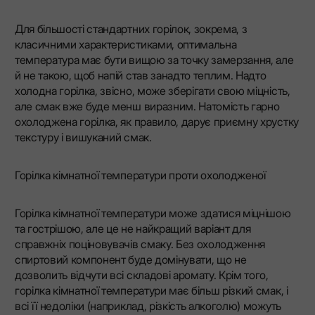
Для більшості стандартних горілок, зокрема, з
класичними характеристиками, оптимальна
температура має бути вищою за точку замерзання, але
й не такою, щоб напій став занадто теплим. Надто
холодна горілка, звісно, може зберігати свою міцність,
але смак вже буде менш виразним. Натомість гарно
охолоджена горілка, як правило, дарує приємну хрустку
текстуру і вишуканий смак.
Горілка кімнатної температури проти охолодженої
Горілка кімнатної температури може здатися міцнішою
та гострішою, але це не найкращий варіант для
справжніх поціновувачів смаку. Без охолодження
спиртовий компонент буде домінувати, що не
дозволить відчути всі складові аромату. Крім того,
горілка кімнатної температури має більш різкий смак, і
всі її недоліки (наприклад, різкість алкоголю) можуть