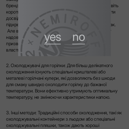
брендів, як LEX by Nemiroff. Варто зазначити, що навіть
короткочасне охолодження може значно покращити
досвід споживання без зниження якості горілки,
підкреслити її свіжість і забезпечити приємний смак.
Але важливо не залишати горілку в морозильнику
yes
no
надовго, оскільки надмірне охолодження може
призвести до «заглушення» її ароматичних
властивостей.
2. Охолоджувачі для горілки: Для більш делікатного
охолодження існують спеціальні кришталеві або
металеві горілчані кулери, які дозволяють без шкоди
для смаку швидко охолодити горілку до бажаної
температури. Вони ефективно утримують оптимальну
температуру, не змінюючи характеристики напою.
3. Інші методи: Традиційні способи охолодження, такі як
охолоджувальні контейнери з льодом або спеціальні
охолоджувальні пляшки, також дають хороші