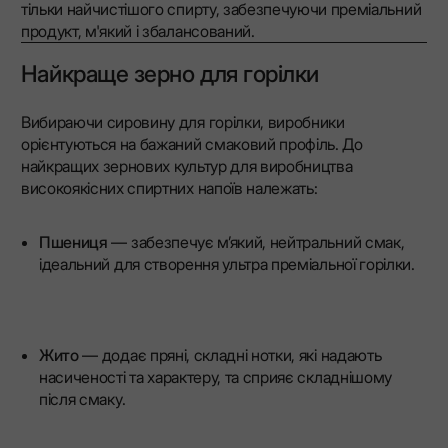
тільки найчистішого спирту, забезпечуючи преміальний
продукт, м'який і збалансований.
Найкраще зерно для горілки
Вибираючи сировину для горілки, виробники
орієнтуються на бажаний смаковий профіль. До
найкращих зернових культур для виробництва
високоякісних спиртних напоїв належать:
Пшениця
— забезпечує м’який, нейтральний смак,
ідеальний для створення ультра преміальної горілки.
Жито
— додає пряні, складні нотки, які надають
насиченості та характеру, та сприяє складнішому
після смаку.