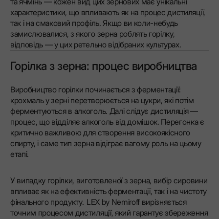
та ячмінь — кожен вид цих зернових має унікальні
характеристики, що впливають як на процес дистиляції,
так і на смаковий профіль. Якщо ви коли-небудь
замислювалися, з якого зерна роблять горілку,
відповідь — у цих ретельно відібраних культурах.
Горілка з зерна: процес виробництва
Виробництво горілки починається з ферментації:
крохмаль у зерні перетворюється на цукри, які потім
ферментуються в алкоголь. Далі слідує дистиляція —
процес, що відділяє алкоголь від домішок. Перегонка є
критично важливою для створення високоякісного
спирту, і саме тип зерна відіграє вагому роль на цьому
етапі.
У випадку горілки, виготовленої з зерна, вибір сировини
впливає як на ефективність ферментації, так і на чистоту
фінального продукту. LEX by Nemiroff вирізняється
точним процесом дистиляції, який гарантує збереження