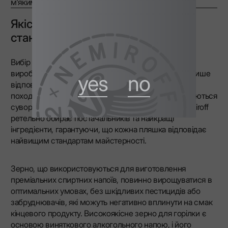
м'яким, збалансованим смаком.
Якісне зерно: походження та
стандарти
Вибір сировини є одним із найважливіших етапів у
виробництві елітного алкоголю. Вона повинна не лише
yes
no
відповідати найвищим стандартам якості, але й
походити від надійних постачальників, які дотримуються
суворих сільськогосподарських норм. LEX by Nemiroff
ретельно обирає постачальників та найкращі
інгредієнти, гарантуючи, що кожна пляшка відповідає
найвищим стандартам майстерності.
Зерно, що використовуються для виготовлення
преміальних спиртних напоїв, повинно вирощуватися в
оптимальних умовах, без шкідливих пестицидів або
забруднювачів, які можуть негативно вплинути на смак
кінцевого продукту. Високоякісне зерно для горілки є
основою виняткового алкогольного напою, і його