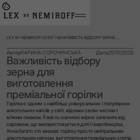
Open burger menu
Go to main page
LEX BY NEMIROFF
БЛОГ
ВАЖЛИВІСТЬ ВІДБОРУ ЗЕРНА ДЛЯ ВИГОТОВЛЕННЯ ПРЕМІАЛЬНОЇ ГОРІЛКИ
Автор
КАРИНА СОРОЧИНСЬКА
Дата
25/10/2025
Важливість відбору
зерна для
виготовлення
преміальної горілки
Горілка є одним з найбільш універсальних і популярних
алкогольних напоїв у світі, відомих своїм чистим і
м'яким смаком. Її якість значною мірою залежить від
сировини, що використовується для її виробництва.
Хоча багато хто вважає горілку просто нейтральним
алкогольним напоєм, виготовлення преміальних сортів,