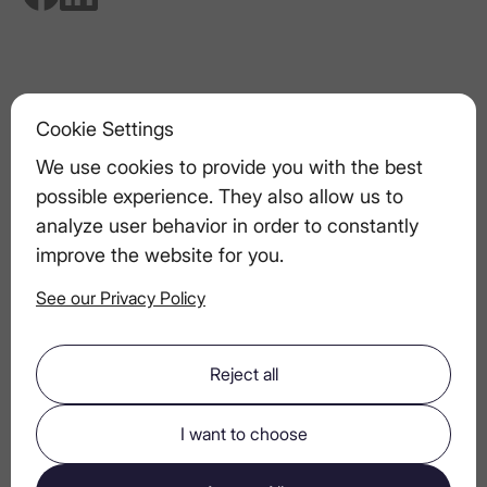
Схожі статті
Cookie Settings
Лід та горілчані коктейлі
We use cookies to provide you with the best
possible experience. They also allow us to
Правильне зберігання горілки
analyze user behavior in order to constantly
improve the website for you.
See our Privacy Policy
Розкішні коктейлі без цукру
Reject all
Горілка як засіб для очищення смаку
між стравами
I want to choose