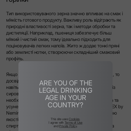
Тип використовуваного зерна значно впливає на смак і
м’якість готового продукту. Важливу роль відіграють як
природні властивості зерна, так і методи обробки та
дистиляції. Наприклад, пшениця забезпечує більш
м’який і чистий смак, тому ідеально підходить для
поціновувачів легких напоїв. Жито ж додає тонкі пряні
або землисті нотки, створюючи складніший смаковий
профіль.
Якщо вам цікаво, як зерно впливає на смак горілки, то
досвідчені гурмани часто помічають ці відмінності
ARE YOU OF THE
навіть неозброєним оком. У напоях, виготовлених із
LEGAL DRINKING
сировини, ретельна ферментація та дистиляція є
AGE IN YOUR
необхідними для збереження характеристик зерна та
COUNTRY?
усунення небажаних домішок. У випадку горілки LEX by
Nemiroff Ultra-Premium Vodka така увага до контролю
якості дозволяє отримати надзвичайно чистий
This site uses
Cookies
.
I agree with
Terms of Use
спиртний напій із мінімальною кількістю домішок та
and
Private Policy
.