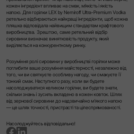
кожен інгредієнт впливає на смак, м’якість і якість
напою. Для горілки LEX by Nemiroff Ultra-Premium Vodka
ретельно відбираються найкращі інгредієнти, щоб кожна
пляшка відповідала найвищим стандартам крафтового
виробництва. Зрештою, саме ретельний відбір
сировини визначає винятковість продукту, який
виділяється на конкурентному ринку.
Розуміння ролі сировини у виробництві горілки може
поглибити ваше розуміння майстерності, незалежно від
того, чи ви святкуєте особливу нагоду, чи смакуєте її
тонкий смак. Наступного разу, коли ви будете
насолоджуватися келихом горілки, ви будете знати,
скільки знань і зусиль вкладено в кожен ковток. Шлях
від зернової сировини до надзвичайно м'якого напою
— це шлях точності, пристрасті та цілеспрямованості.
Насолоджуйтесь відповідально!
go to facebook page
go to linkedin page