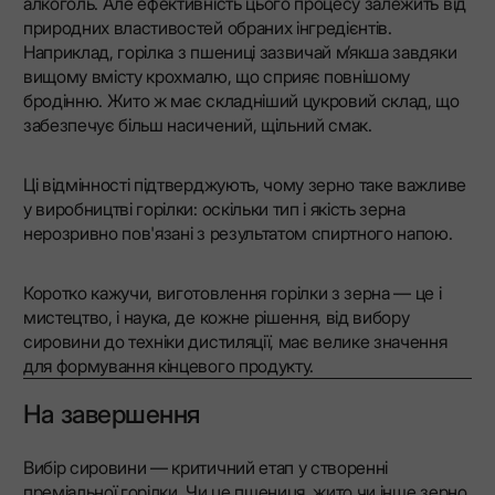
алкоголь. Але ефективність цього процесу залежить від
природних властивостей обраних інгредієнтів.
Наприклад, горілка з пшениці зазвичай м’якша завдяки
вищому вмісту крохмалю, що сприяє повнішому
бродінню. Жито ж має складніший цукровий склад, що
забезпечує більш насичений, щільний смак.
Ці відмінності підтверджують, чому зерно таке важливе
у виробництві горілки: оскільки тип і якість зерна
нерозривно пов'язані з результатом спиртного напою.
Коротко кажучи, виготовлення горілки з зерна — це і
мистецтво, і наука, де кожне рішення, від вибору
сировини до техніки дистиляції, має велике значення
для формування кінцевого продукту.
На завершення
Вибір сировини — критичний етап у створенні
преміальної горілки. Чи це пшениця, жито чи інше зерно,