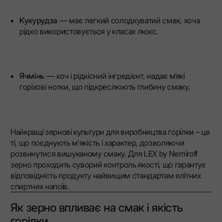
Кукурудза
— має легкий солодкуватий смак, хоча
рідко використовується у класах люкс.
Ячмінь
— хоч і рідкісний інгредієнт, надає м’які
горіхові нотки, що підкреслюють глибину смаку.
Найкращі зернові культури для виробництва горілки – це
ті, що поєднують м'якість і характер, дозволяючи
розвинутися вишуканому смаку. Для LEX by Nemiroff
зерно проходить суворий контроль якості, що гарантує
відповідність продукту найвищим стандартам елітних
спиртних напоїв.
Як зерно впливає на смак і якість
горілки