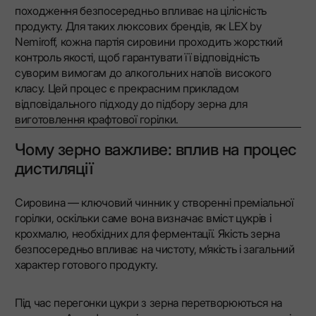
походження безпосередньо впливає на цілісність
продукту. Для таких люксових брендів, як LEX by
Nemiroff, кожна партія сировини проходить жорсткий
контроль якості, щоб гарантувати її відповідність
суворим вимогам до алкогольних напоїв високого
класу. Цей процес є прекрасним прикладом
відповідального підходу до підбору зерна для
виготовлення крафтової горілки.
Чому зерно важливе: вплив на процес
дистиляції
Сировина — ключовий чинник у створенні преміальної
горілки, оскільки саме вона визначає вміст цукрів і
крохмалю, необхідних для ферментації. Якість зерна
безпосередньо впливає на чистоту, м’якість і загальний
характер готового продукту.
Під час перегонки цукри з зерна перетворюються на