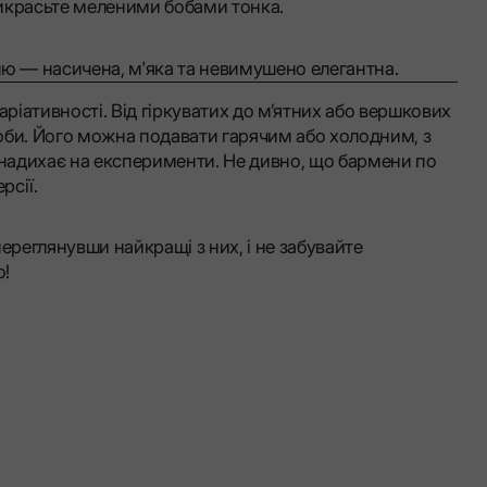
икрасьте меленими бобами тонка.
лю — насичена, м'яка та невимушено елегантна.
аріативності. Від гіркуватих до м’ятних або вершкових
оби. Його можна подавати гарячим або холодним, з
надихає на експерименти. Не дивно, що бармени по
рсії.
ереглянувши найкращі з них, і не забувайте
о!