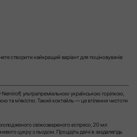
гнете створити найкращий варіант для поціновувачів
y Nemiroff, ультрапреміальною українською горілкою,
ю та м’якістю. Такий коктейль — це втілення чистоти
 охолодженого свіжозвареного еспресо, 20 мл
невого цукру з льодом. Процідіть двічі в заздалегідь