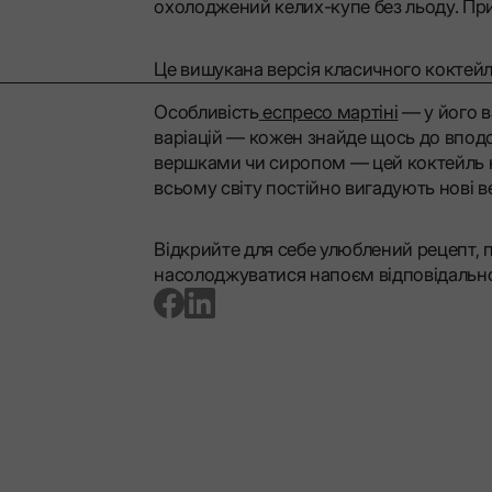
охолоджений келих-купе без льоду. Пр
Це вишукана версія класичного коктей
Особливість
еспресо мартіні
— у його в
варіацій — кожен знайде щось до впод
вершками чи сиропом — цей коктейль 
всьому світу постійно вигадують нові ве
Відкрийте для себе улюблений рецепт, п
насолоджуватися напоєм відповідальн
go to facebook page
go to linkedin page