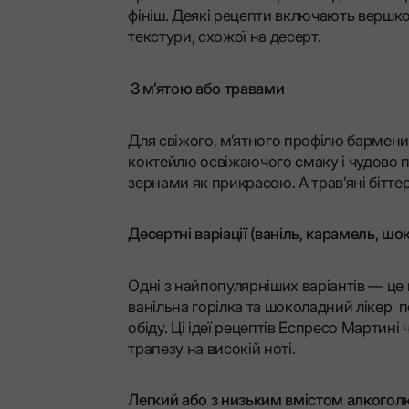
фініш. Деякі рецепти включають вершк
текстури, схожої на десерт.
З м’ятою або травами
Для свіжого, м’ятного профілю бармени 
коктейлю освіжаючого смаку і чудово
зернами як прикрасою. А трав’яні бітте
Десертні варіації (ваніль, карамель, шо
Одні з найпопулярніших варіантів — це
ванільна горілка та шоколадний лікер 
обіду. Ці ідеї рецептів Еспресо Мартині
трапезу на високій ноті.
Легкий або з низьким вмістом алкогол