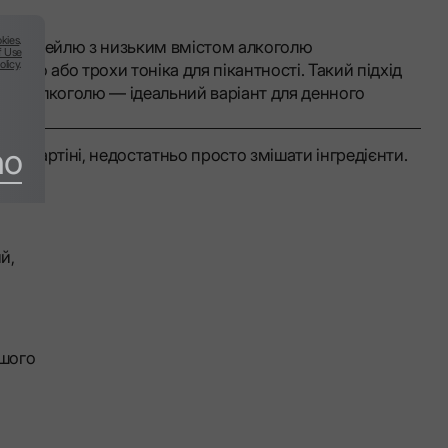
kies
.
ля коктейлю з низьким вмістом алкоголю
f Use
olicy
.
аро або трохи тоніка для пікантності. Такий підхід
міст алкоголю — ідеальний варіант для денного
no
о Мартіні, недостатньо просто змішати інгредієнти.
й,
кшого