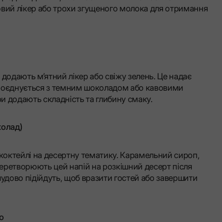
овий лікер або трохи згущеного молока для отримання
додають м’ятний лікер або свіжу зелень. Це надає
 поєднується з темним шоколадом або кавовими
ри додають складність та глибину смаку.
колад)
 коктейлі на десертну тематику. Карамельний сироп,
перетворюють цей напій на розкішний десерт після
 чудово підійдуть, щоб вразити гостей або завершити
ю