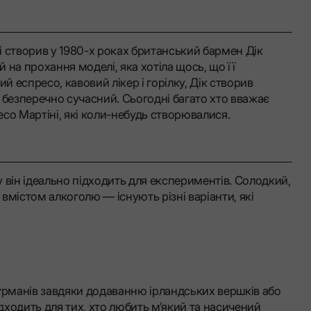
 створив у 1980-х роках британський бармен Дік
й на прохання моделі, яка хотіла щось, що її
жий еспресо, кавовий лікер і горілку, Дік створив
 безперечно сучасний. Сьогодні багато хто вважає
со Мартіні, які коли-небудь створювалися.
 він ідеально підходить для експериментів. Солодкий,
вмістом алкоголю — існують різні варіанти, які
урманів завдяки додаванню ірландських вершків або
ідходить для тих, хто любить м’який та насичений