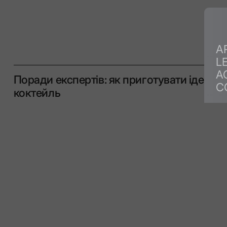
A
L
A
Поради експертів: як приготувати ідеаль
C
коктейль