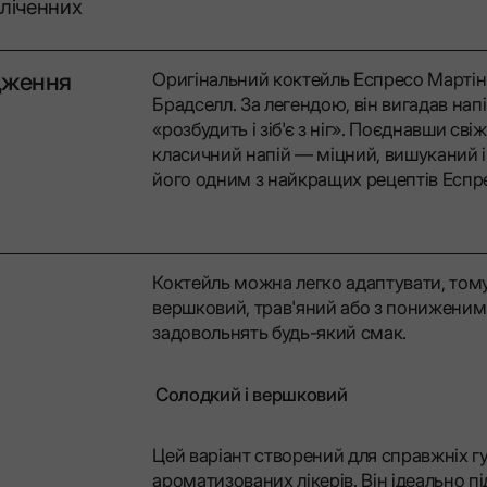
зліченних
дження
Оригінальний коктейль Еспресо Мартіні
Брадселл. За легендою, він вигадав напі
«розбудить і зіб'є з ніг». Поєднавши сві
класичний напій — міцний, вишуканий і
його одним з найкращих рецептів Еспре
Коктейль можна легко адаптувати, тому
вершковий, трав'яний або з пониженим 
задовольнять будь-який смак.
Солодкий і вершковий
Цей варіант створений для справжніх г
ароматизованих лікерів. Він ідеально п