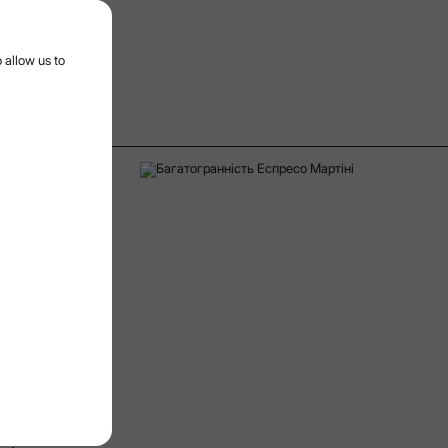
 menu
 allow us to
8/11/2025
Дата
со
оміших
 сучасних
коголю цей
ишуканість.
у, а
солодкий
дбадьорення