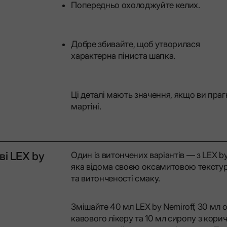
Попередньо охолоджуйте келих.
Добре збивайте, щоб утворилася
характерна піниста шапка.
Ці деталі мають значення, якщо ви пра
мартіні.
ві LEX by
Один із витончених варіантів — з LEX b
яка відома своєю оксамитовою текстуро
та витонченості смаку.
Змішайте 40 мл LEX by Nemiroff, 30 мл
кавового лікеру та 10 мл сиропу з корич