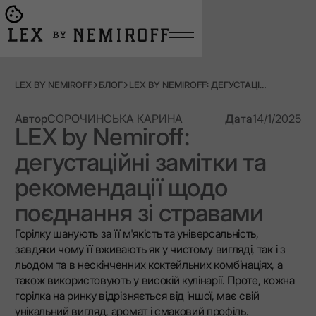
Open burger menu
Go to main page
LEX BY NEMIROFF
БЛОГ
LEX BY NEMIROFF: ДЕГУСТАЦІЙНІ ЗАМІТКИ ТА РЕКОМЕНДАЦІЇ ЩОДО ПОЄДНАННЯ ЗІ СТРАВАМИ
Автор
СОРОЧИНСЬКА КАРИНА
Дата
14/1/2025
LEX by Nemiroff:
дегустаційні замітки та
рекомендації щодо
поєднання зі стравами
Горілку шанують за її м'якість та універсальність,
завдяки чому її вживають як у чистому вигляді, так і з
льодом та в нескінченних коктейльних комбінаціях, а
також використовують у високій кулінарії. Проте, кожна
горілка на ринку відрізняється від іншої, має свій
унікальний вигляд, аромат і смаковий профіль.