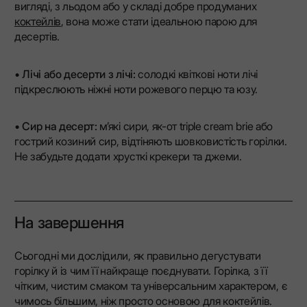
вигляді, з льодом або у складі добре продуманих
коктейлів
, вона може стати ідеальною парою для
десертів.
•
Лічі або десерти з лічі:
солодкі квіткові ноти лічі
підкреслюють ніжні ноти рожевого перцю та юзу.
•
Сир на десерт:
м’які сири, як-от triple cream brie або
гострий козиний сир, відтіняють шовковистість горілки.
Не забудьте додати хрусткі крекери та джеми.
На завершення
Сьогодні ми дослідили, як правильно дегустувати
горілку й із чим її найкраще поєднувати. Горілка, з її
чітким, чистим смаком та універсальним характером, є
чимось більшим, ніж просто основою для коктейлів.