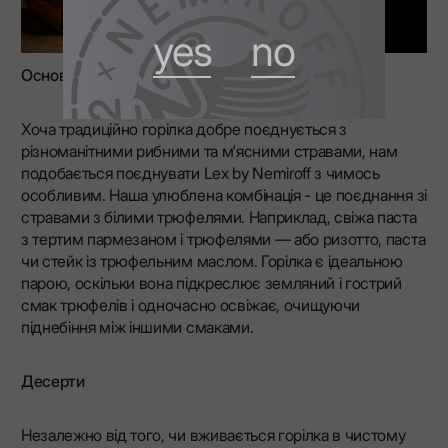
yes
no
Основні страви
Хоча традиційно горілка добре поєднується з
різноманітними рибними та м'ясними стравами, нам
подобається поєднувати Lex by Nemiroff з чимось
особливим. Наша улюблена комбінація - це поєднання зі
стравами з білими трюфелями. Наприклад, свіжа паста
з тертим пармезаном і трюфелями — або ризотто, паста
чи стейк із трюфельним маслом. Горілка є ідеальною
парою, оскільки вона підкреслює земляний і гострий
смак трюфелів і одночасно освіжає, очищуючи
піднебіння між іншими смаками.
Десерти
Незалежно від того, чи вживається горілка в чистому