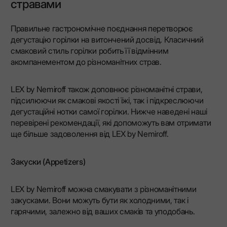
стравами
Правильне гастрономічне поєднання перетворює
дегустацію горілки на витончений досвід. Класичний
смаковий стиль горілки робить її відмінним
акомпанементом до різноманітних страв.
LEX by Nemiroff також доповнює різноманітні страви,
підсилюючи як смакові якості їжі, так і підкреслюючи
дегустаційні нотки самої горілки. Нижче наведені наші
перевірені рекомендації, які допоможуть вам отримати
ще більше задоволення від LEX by Nemiroff.
Закуски (Appetizers)
LEX by Nemiroff можна смакувати з різноманітними
закусками. Вони можуть бути як холодними, так і
гарячими, залежно від ваших смаків та уподобань.