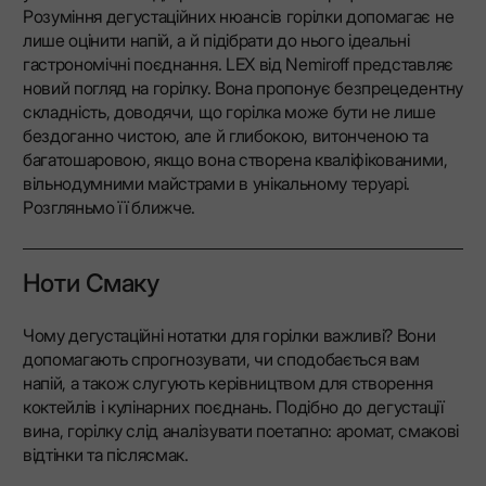
Розуміння дегустаційних нюансів горілки допомагає не
лише оцінити напій, а й підібрати до нього ідеальні
гастрономічні поєднання. LEX від Nemiroff представляє
новий погляд на горілку. Вона пропонує безпрецедентну
складність, доводячи, що горілка може бути не лише
бездоганно чистою, але й глибокою, витонченою та
багатошаровою, якщо вона створена кваліфікованими,
вільнодумними майстрами в унікальному теруарі.
Розгляньмо її ближче.
Ноти Смаку
Чому дегустаційні нотатки для горілки важливі? Вони
допомагають спрогнозувати, чи сподобається вам
напій, а також слугують керівництвом для створення
коктейлів і кулінарних поєднань. Подібно до дегустації
вина, горілку слід аналізувати поетапно: аромат, смакові
відтінки та післясмак.