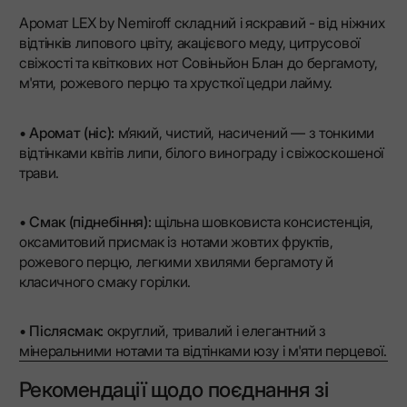
Аромат LEX by Nemiroff складний і яскравий - від ніжних
відтінків липового цвіту, акацієвого меду, цитрусової
свіжості та квіткових нот Совіньйон Блан до бергамоту,
м'яти, рожевого перцю та хрусткої цедри лайму.
•
Аромат (ніс):
м’який, чистий, насичений — з тонкими
відтінками квітів липи, білого винограду і свіжоскошеної
трави.
•
Смак (піднебіння):
щільна шовковиста консистенція,
оксамитовий присмак із нотами жовтих фруктів,
рожевого перцю, легкими хвилями бергамоту й
класичного смаку горілки.
•
Післясмак:
округлий, тривалий і елегантний з
мінеральними нотами та відтінками юзу і м'яти перцевої.
Рекомендації щодо поєднання зі