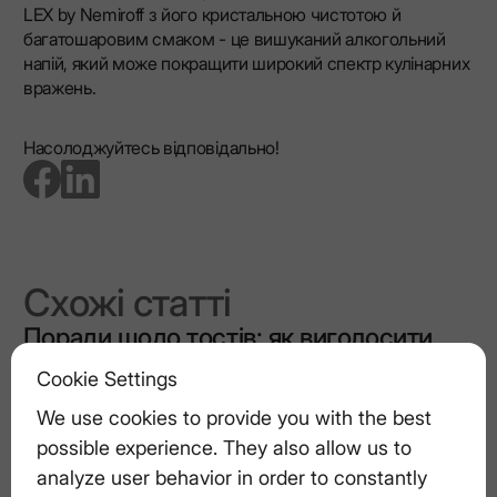
LEX by Nemiroff з його кристальною чистотою й
багатошаровим смаком - це вишуканий алкогольний
напій, який може покращити широкий спектр кулінарних
вражень.
Насолоджуйтесь відповідально!
go to facebook page
go to linkedin page
Схожі статті
Поради щодо тостів: як виголосити
ідеальний тост
Cookie Settings
We use cookies to provide you with the best
Основи міксології: порівняння
possible experience. They also allow us to
газованих вод, содових і тоніків
analyze user behavior in order to constantly