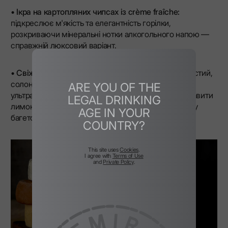
•
Ікра на картопляних чипсах із crème fraîche:
підкреслює м'якість та елегантність горілки,
розкриваючи мінеральні нотки алкогольного напою —
справжній люксовий варіант.
•
Свіжі устриці в половинці мушлі:
створюють чистий,
солонуватий контраст, який ідеально підкреслює
ARE YOU OF THE
ультрапреміальний характер
LEX
. Не забудьте вичавити
LEGAL DRINKING
лимон, щоб збалансувати смак, і завершіть трапезу
AGE IN YOUR
багетом і вершковим маслом.
COUNTRY?
This site uses
Cookies
.
I agree with
Terms of Use
and
Private Policy
.