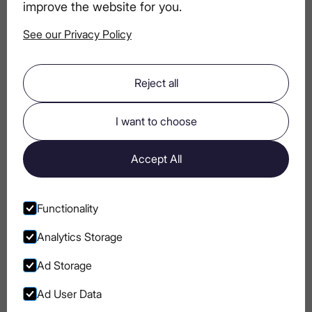
improve the website for you.
See our Privacy Policy
Охолодити, випити, насолодитися:
мистецтво подачі ультрапреміальної
горілки
Reject all
I want to choose
Прості горілчані коктейлі з двох
інгредієнтів
Accept All
Що Робить горілку «М’якою»?
Functionality
Analytics Storage
Ad Storage
Go to Instagram
Go to Facebook
Go to Pinterest
Go to Youtube
Ad User Data
БЛОГ
ПОЛІТИКА COOKIE