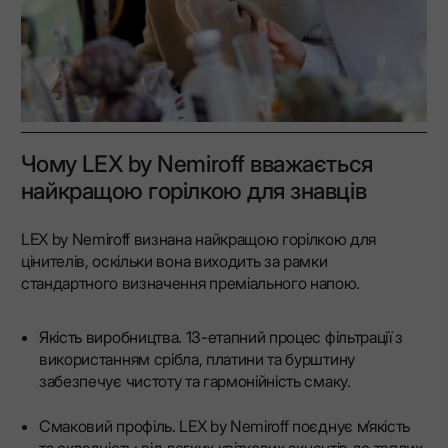
Чому LEX by Nemiroff вважається
найкращою горілкою для знавців
LEX by Nemiroff визнана найкращою горілкою для
цінителів, оскільки вона виходить за рамки
стандартного визначення преміального напою.
Якість виробництва. 13-етапний процес фільтрації з
використанням срібла, платини та бурштину
забезпечує чистоту та гармонійність смаку.
Смаковий профіль. LEX by Nemiroff поєднує м’якість
та складність: від легких квіткових акцентів до теплих