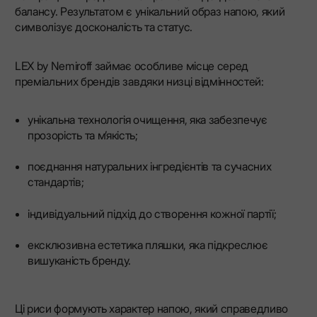
балансу. Результатом є унікальний образ напою, який
символізує досконалість та статус.
LEX by Nemiroff займає особливе місце серед
преміальних брендів завдяки низці відмінностей:
унікальна технологія очищення, яка забезпечує
прозорість та м’якість;
поєднання натуральних інгредієнтів та сучасних
стандартів;
індивідуальний підхід до створення кожної партії;
ексклюзивна естетика пляшки, яка підкреслює
вишуканість бренду.
Ці риси формують характер напою, який справедливо