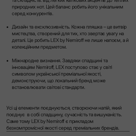
природних нот. Цей баланс робить його унікальним
серед конкурентів.
Дизайн та ексклюзивність. Кожна пляшка – це витвір
мистецтва, створений для тих, хто звертає увагу на
деталі. Це робить LEX by Nemiroff не лише напоєм, а й
колекційним предметом.
Міжнародне визнання. Завдяки спадщині та
інноваціям Nemiroff, LEX поступово стає у світі
символом української преміальної якості,
демонструючи, що локальний бренд може
встановлювати світові стандарти.
Усі ці елементи поєднуються, створюючи напій, який
поєднує в собі спадщину, сучасність та вишуканість.
Саме тому LEX by Nemiroff є прикладом
безкомпромісної якості серед преміальних брендів.