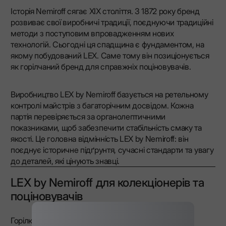
Історія Nemiroff сягає XIX століття. З 1872 року бренд
розвиває свої виробничі традиції, поєднуючи традиційні
методи з поступовим впровадженням нових
технологій. Сьогодні ця спадщина є фундаментом, на
якому побудований LEX. Саме тому він позиціонується
як горілчаний бренд для справжніх поціновувачів.
Виробництво LEX by Nemiroff базується на ретельному
контролі майстрів з багаторічним досвідом. Кожна
партія перевіряється за органолептичними
показниками, щоб забезпечити стабільність смаку та
якості. Це головна відмінність LEX by Nemiroff: він
поєднує історичне підґрунтя, сучасні стандарти та увагу
до деталей, які цінують знавці.
LEX by Nemiroff для колекціонерів та
поціновувачів
Горілка LEX – це не просто горілка, а й колекційний