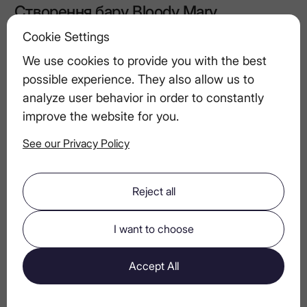
Створення бару Bloody Mary
Cookie Settings
Найкращі літні коктейлі з горілкою для
We use cookies to provide you with the best
пляжу та басейну
possible experience. They also allow us to
analyze user behavior in order to constantly
improve the website for you.
Особливості LEX by Nemiroff: що
See our Privacy Policy
робить цю горілку особливою
Reject all
Чи є горілка найбільш дієтичним
алкогольним напоєм? Поради для
I want to choose
свідомого споживача
Accept All
Роль фільтрації у створенні
ультрапреміальної горілки