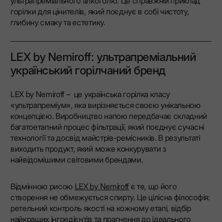
ультрапреміального алкоголю. Це справжній приклад
горілки для цінителів, який поєднує в собі чистоту,
глибину смаку та естетику.
LEX by Nemiroff: ультрапреміальний
український горілчаний бренд
LEX by Nemiroff – це українська горілка класу
«ультрапреміум», яка вирізняється своєю унікальною
концепцією. Виробництво напою передбачає складний
багатоетапний процес фільтрації, який поєднує сучасні
технології та досвід майстрів-ремісників. В результаті
виходить продукт, який може конкурувати з
найвідомішими світовими брендами.
Відмінною рисою
LEX by Nemiroff
є те, що його
створення не обмежується спирту. Це цілісна філософія:
ретельний контроль якості на кожному етапі, відбір
найкращих інгредієнтів та прагнення до ідеального