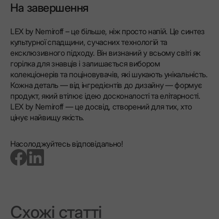
На завершення
LEX by Nemiroff – це більше, ніж просто напій. Це синтез
культурної спадщини, сучасних технологій та
ексклюзивного підходу. Він визнаний у всьому світі як
горілка для знавців і залишається вибором
колекціонерів та поціновувачів, які шукають унікальність.
Кожна деталь — від інгредієнтів до дизайну — формує
продукт, який втілює ідею досконалості та елітарності.
LEX by Nemiroff — це досвід, створений для тих, хто
цінує найвищу якість.
Насолоджуйтесь відповідально!
go to facebook page
go to linkedin page
Схожі статті