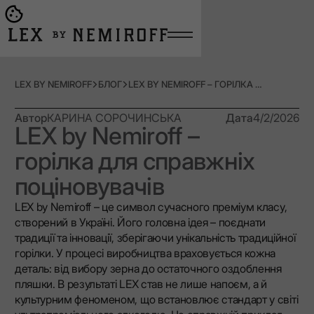
Open burger menu
Go to main page
LEX BY NEMIROFF
БЛОГ
LEX BY NEMIROFF – ГОРІЛКА ДЛЯ СПРАВЖНІХ ПОЦІНОВУВАЧІВ
Автор
КАРИНА СОРОЧИНСЬКА
Дата
4/2/2026
LEX by Nemiroff –
горілка для справжніх
поціновувачів
LEX by Nemiroff – це символ сучасного преміум класу,
створений в Україні. Його головна ідея – поєднати
традиції та інновації, зберігаючи унікальність традиційної
горілки. У процесі виробництва враховується кожна
деталь: від вибору зерна до остаточного оздоблення
пляшки. В результаті LEX став не лише напоєм, а й
культурним феноменом, що встановлює стандарт у світі