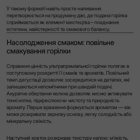
У такому форматі навіть просте наливання
перетворюється на продуману дію, де подана горілка
сприймається як елемент мистецтва – поєднання
естетики, майстерності та смакового балансу.
Насолодження смаком: повільне
смакування горілки
Справжня цінність ультрапреміальної горілки полягає в
поступовому розкритті її смаків та ароматів. Повільний
темп дегустації дозволяє зосередитися на деталях, які
залишаються непомітними при швидкій подачі.
Акуратне обертання келиха дозволяє кисню активувати
тонкі нотки, підкреслюючи чистоту та природність
аромату. Перше враження формується ароматом — він
може розкривати зернову основу, легку солодкість або
мінеральну свіжість.
Наступний ковток розкриває текстуру напою: м'якість,