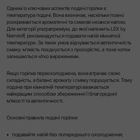
Одним із ключових аспектів подачі горілки є
температура подачі. Вона визначає, наскільки повно
розкриваються ароматичні та смакові нюанси напою.
Для категорії ультрапреміум, до якої належить LEX by
Nemiroff, рекомендується подавати напій кімнатної
температури. За таких умов відчувається автентичність
смаку: м'якість поєднується з прозорістю, а тонкі нотки
залишаються чітко вираженими.
Якщо горілка переохолоджена, вона втрачає свою
складність, а баланс аромату і смаку порушується. Тому
подача при кімнатній температурі вважається
найкращим способом збереження її благородної
м'якості та автентичності.
Основні правила подачі горілки:
подавайте напій без попереднього охолодження;