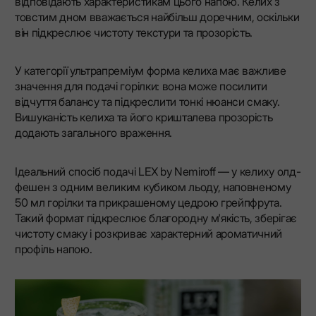
відповідають характеристикам цього напою. Келих з
товстим дном вважається найбільш доречним, оскільки
він підкреслює чистоту текстури та прозорість.
У категорії ультрапреміум форма келиха має важливе
значення для подачі горілки: вона може посилити
відчуття балансу та підкреслити тонкі нюанси смаку.
Вишуканість келиха та його кришталева прозорість
додають загального враження.
Ідеальний спосіб подачі LEX by Nemiroff — у келиху олд-
фешен з одним великим кубиком льоду, наповненому
50 мл горілки та прикрашеному цедрою грейпфрута.
Такий формат підкреслює благородну м'якість, зберігає
чистоту смаку і розкриває характерний ароматичний
профіль напою.