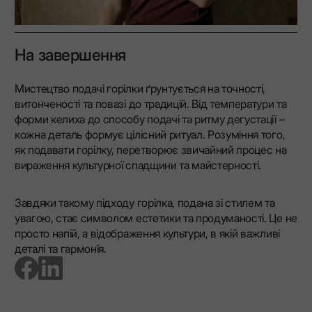
На завершення
Мистецтво подачі горілки ґрунтується на точності,
витонченості та повазі до традицій. Від температури та
форми келиха до способу подачі та ритму дегустації –
кожна деталь формує цілісний ритуал. Розуміння того,
як подавати горілку, перетворює звичайний процес на
вираження культурної спадщини та майстерності.
Завдяки такому підходу горілка, подана зі стилем та
увагою, стає символом естетики та продуманості. Це не
просто напій, а відображення культури, в якій важливі
деталі та гармонія.
go to facebook page
go to linkedin page