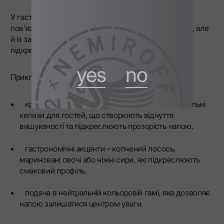
У гастрономії найкращий спосіб подавати горілку
пов'язаний не лише з температурою або келихами, але
й із загальною атмосферою, де кожна деталь
підкреслює автентичність і чистоту напою.
yes
no
Приклади вишуканих стилів подачі включають:
кришталевий декантер з горілкою та індивідуальні
келихи для гостей, що створюють відчуття
вишуканості та підкреслюють прозорість напою.
гастрономічні акценти – копчений лосось,
мариновані овочі або ніжні сири, які підкреслюють
смаковий профіль.
подача в нейтральній кольоровій гамі, яка дозволяє
напою залишатися центром уваги.