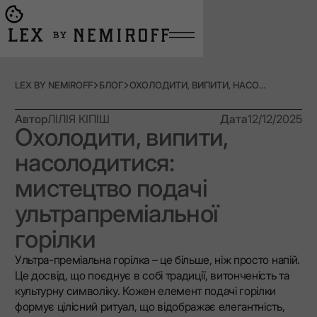
Open burger menu
Go to main page
LEX BY NEMIROFF
БЛОГ
ОХОЛОДИТИ, ВИПИТИ, НАСОЛОДИТИСЯ: МИСТЕЦТВО ПОДАЧІ УЛЬТРАПРЕМІАЛЬНОЇ ГОРІЛКИ
Автор
ЛІЛІЯ КІПІШ
Дата
12/12/2025
Охолодити, випити,
насолодитися:
мистецтво подачі
ультрапреміальної
горілки
Ультра-преміальна горілка – це більше, ніж просто напій.
Це досвід, що поєднує в собі традиції, витонченість та
культурну символіку. Кожен елемент подачі горілки
формує цілісний ритуал, що відображає елегантність,