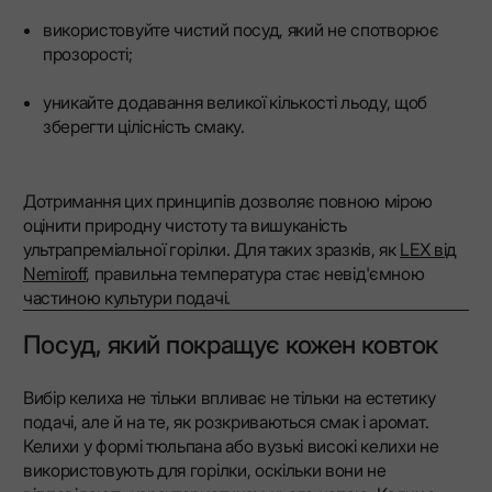
використовуйте чистий посуд, який не спотворює
прозорості;
уникайте додавання великої кількості льоду, щоб
зберегти цілісність смаку.
Дотримання цих принципів дозволяє повною мірою
оцінити природну чистоту та вишуканість
ультрапреміальної горілки. Для таких зразків, як
LEX від
Nemiroff
, правильна температура стає невід'ємною
частиною культури подачі.
Посуд, який покращує кожен ковток
Вибір келиха не тільки впливає не тільки на естетику
подачі, але й на те, як розкриваються смак і аромат.
Келихи у формі тюльпана або вузькі високі келихи не
використовують для горілки, оскільки вони не