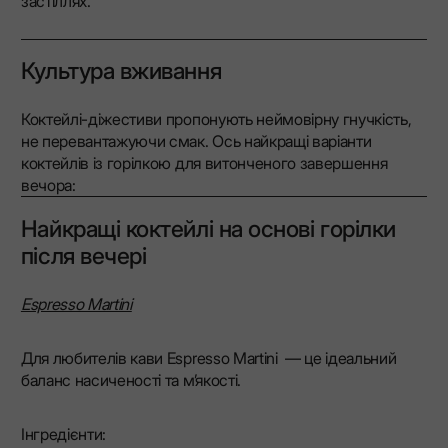
застіллях.
Культура вживання
Коктейлі-діжестиви пропонують неймовірну гнучкість,
не перевантажуючи смак. Ось найкращі варіанти
коктейлів із горілкою для витонченого завершення
вечора:
Найкращі коктейлі на основі горілки
після вечері
Espresso Martini
Для любителів кави Espresso Martini — це ідеальний
баланс насиченості та м’якості.
Інгредієнти: