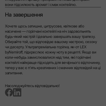
вони підсилюють аромат і смак коктейлю.
На завершення
Хочете щось затишне, цитрусове, квіткове або
насичене — горілчані коктейлі на ніч задовольнять
будь-який настрій і ідеально завершать вашу трапезу.
Обирайте той, що відповідає вашому настрою, сезону
чи десерту. Ультрапреміальна горілка, як-от LEX
byNemiroff, підкреслює кожну ноту в рецепті. Якщо ви
коли-небудь замислювалися над тим, які горілчані
коктейлі найкраще підходять для вечірнього відпочинку,
тепер у вас є п'ять креативних і смачних відповідей на ці
запитання.
Насолоджуйтесь відповідально!
go to facebook page
go to linkedin page