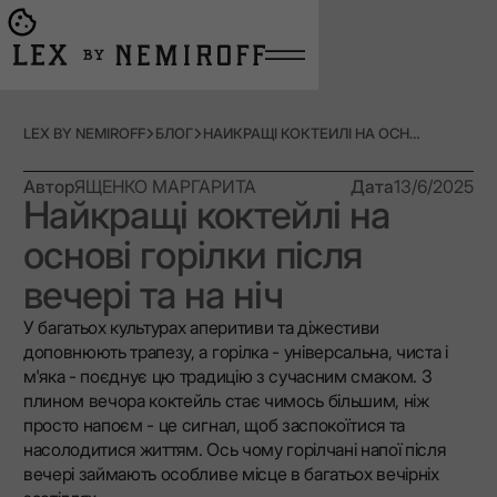
Open burger menu
Go to main page
LEX BY NEMIROFF
БЛОГ
НАЙКРАЩІ КОКТЕЙЛІ НА ОСНОВІ ГОРІЛКИ ПІСЛЯ ВЕЧЕРІ ТА НА НІЧ
Автор
ЯЩЕНКО МАРГАРИТА
Дата
13/6/2025
Найкращі коктейлі на
основі горілки після
вечері та на ніч
У багатьох культурах аперитиви та діжестиви
доповнюють трапезу, а горілка - універсальна, чиста і
м'яка - поєднує цю традицію з сучасним смаком. З
плином вечора коктейль стає чимось більшим, ніж
просто напоєм - це сигнал, щоб заспокоїтися та
насолодитися життям. Ось чому горілчані напої після
вечері займають особливе місце в багатьох вечірніх