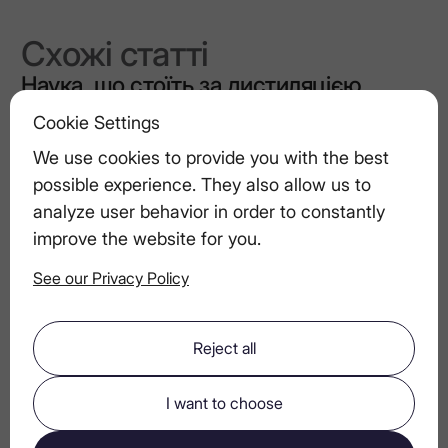
Схожі статті
Наука, що стоїть за дистиляцією
горілки
Cookie Settings
We use cookies to provide you with the best
Поєднання горілчаних напоїв з
possible experience. They also allow us to
закусками
analyze user behavior in order to constantly
improve the website for you.
See our Privacy Policy
Горілчані коктейлі зі свіжими травами
та фруктами
Reject all
LEX by Nemiroff: стратегічний шедевр
I want to choose
у світі елітної горілки