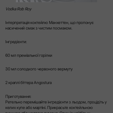
Vodka Rob Roy
Інтерпретація коктейлю Манхеттен, що пропонує
насичений смак з чистим посмаком.
Інгредієнти:
60 мл преміальної горілки
30 мл солодкого червоного вермуту
2 краплі біттера Angostura
Приготування:
Ретельно перемішайте інгредієнти з льодом, процідіть у
келих купе або мартіні. Прикрасьте коктейльною
вишнею або цедрою лимона. Один із найбільш