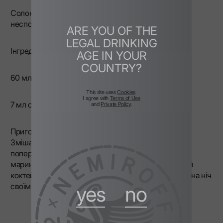
Солоний варіант класичного Vodka Martini з
несподіваним акцентом.
ARE YOU OF THE
LEGAL DRINKING
Інгредієнти:
AGE IN YOUR
COUNTRY?
60 мл горілки
This site uses
Cookies
.
I agree with
Terms of Use
7 мл сухого вермуту
and
Private Policy
.
Приготування:
Змішайте горілку і вермут з льодом, процідіть у
попередньо охолоджений келих і прикрасьте
маринованою цибулинкою для пікантної нотки. Цей
коктейль вирізняється серед коктейлів з горілкою на ніч
своїм неповторним смаком.
yes
no