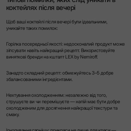
коктейлях після вечері
Щоб ваші коктейлі після вечері були ідеальними,
уникайте таких помилок:
Горілка посередньої якості: недосконалий продукт може
зіпсувати навіть найкращий рецепт. Використовуйте
виняткові бренди на кшталт LEX by Nemiroff.
Занадто складний рецепт: обмежуйтесь 3–5 добре
збалансованими інгредієнтами.
Нехтування охолодженням: незалежно від того,
струшуєте ви чи перемішуєте — напій має бути добре
охолодженим для досягнення найкращої текстури та
смаку.
Ігнорування гарнішу: прикраси не лише для краси —