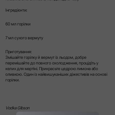
Інгредієнти:
60 мл горілки
7 мл сухого вермуту
Приготування:
Змішайте горілку й вермут із льодом, добре
перемішайте до повного охолодження, процідіть у
келих для мартіні. Прикрасьте цедрою лимона або
оливкою. Один із найвишуканіших діжестивів на основі
горілки.
Vodka Gibson