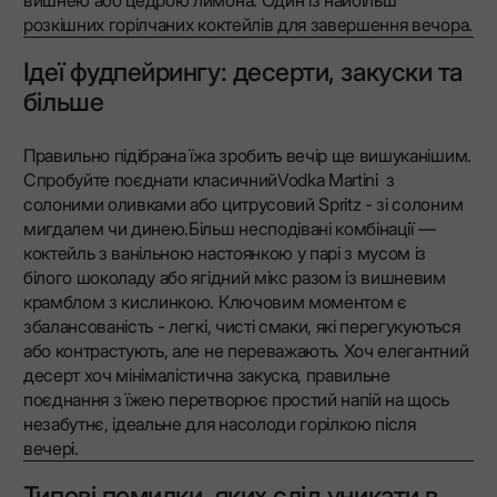
розкішних горілчаних коктейлів для завершення вечора.
Ідеї фудпейрингу: десерти, закуски та
більше
Правильно підібрана їжа зробить вечір ще вишуканішим.
Спробуйте поєднати класичнийVodka Martini з
солоними оливками або цитрусовий Spritz - зі солоним
мигдалем чи динею.Більш несподівані комбінації —
коктейль з ванільною настоянкою у парі з мусом із
білого шоколаду або ягідний мікс разом із вишневим
крамблом з кислинкою. Ключовим моментом є
збалансованість - легкі, чисті смаки, які перегукуються
або контрастують, але не переважають. Хоч елегантний
десерт хоч мінімалістична закуска, правильне
поєднання з їжею перетворює простий напій на щось
незабутнє, ідеальне для насолоди горілкою після
вечері.
Типові помилки, яких слід уникати в