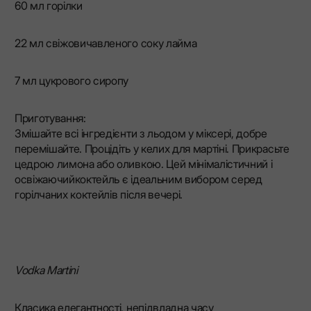
60 мл горілки
22 мл свіжовичавленого соку лайма
7 мл цукрового сиропу
Приготування:
Змішайте всі інгредієнти з льодом у міксері, добре
перемішайте. Процідіть у келих для мартіні. Прикрасьте
цедрою лимона або оливкою. Цей мінімалістичний і
освіжаючийкоктейль є ідеальним вибором серед
горілчаних коктейлів після вечері.‍
Vodka Martini
Класика елегантності, непідвладна часу