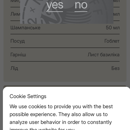
yes
no
Мигдалевий сироп
10 мл
Лимонний фреш
15 мл
Шампанське
50 мл
Посуд
Гоблет
Гарніш
Лист базиліка
Лід
Без
РЕЦЕПТ
Cookie Settings
Наповніть охолоджений шейкер льодом
/01
We use cookies to provide you with the best
possible experience. They also allow us to
Додайте всі інгредієнти, крім
/02
analyze user behavior in order to constantly
шампанського
improve the website for you.