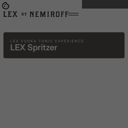
ВСІ КОКТЕЙЛІ
Open burger menu
Go to main page
LEX VODKA TONIC EXPERIENCE
LEX Spritzer