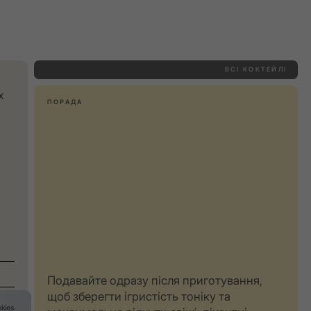
ВСІ КОКТЕЙЛІ
х
ПОРАДА
Подавайте одразу після приготування,
щоб зберегти ігристість тоніку та
kies
.