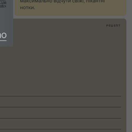
максимально відчути свіжі, пікантні
f Use
olicy
.
нотки.
РЕЦЕПТ
no