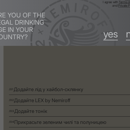
I agree with
Terms o
Зелений перець чилі
Полуниця
and
Private P
RE YOU OF THE
EGAL DRINKING
GE IN YOUR
yes
OUNTRY?
Додайте лід у хайбол-склянку
/01
Додайте LEX by Nemiroff
/02
Додайте тонік
/03
Прикрасьте зеленим чилі та полуницею
/04