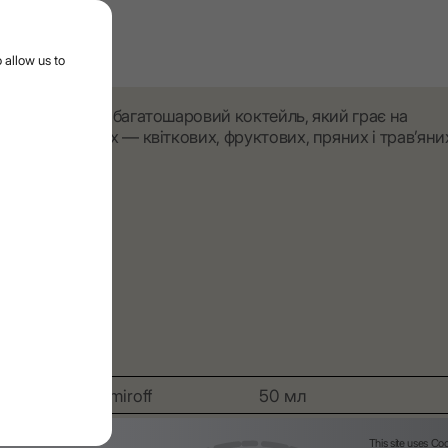
 menu
 allow us to
Сміливий, багатошаровий коктейль, який грає на
контрастах — квіткових, фруктових, пряних і трав’яни
нотах.
ІНГРІДІЄНТИ
LEX by Nemiroff
50 мл
Тонік Ревінь&Гібіскус
150 мл
This site uses
Coo