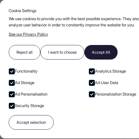
Cookie Settings
Go to main page
Open burger
UA
КОКТЕЙЛІ
БЛОГ
FAQ
We use cookies to provide you with the best possible experience. They also
analyze user behavior in order to constantly improve the website for you.
See our Privacy Policy
LEX VODKA TONIC EXPERIENCE
LEX Rhubarb Vodka Tonic
Reject all
I want to choose
Accept All
Functionality
Analytics Storage
Ad Storage
Ad User Data
Ad Personalisation
Personalization Storage
Security Storage
Accept selection