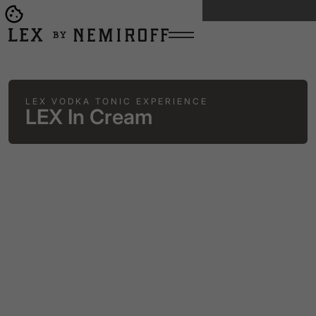
ВСІ КОКТЕЙЛІ
Open burger menu
Go to main page
LEX VODKA TONIC EXPERIENCE
LEX In Cream