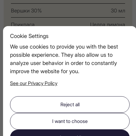
Вершки 30%
30 мл
Прикраса
Цедра лимона
Cookie Settings
Склянка
Рокс
We use cookies to provide you with the best
possible experience. They also allow us to
analyze user behavior in order to constantly
РЕЦЕПТ
improve the website for you.
Охолодіть келих і налийте вермут, горілку
/01
та лікер
See our Privacy Policy
Додайте вершки в шейкер без льоду
/02
Reject all
Обережно потрясіть
/03
I want to choose
Акуратно вилийте його зверху хмарою
/04